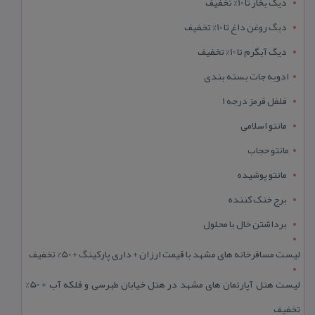
دیگ بخار تا 10% تخفیف
دیگ روغن داغ تا 10% تخفیف
دیگ آبگرم تا 10% تخفیف
ادویه جات بسته بندی
فلفل قرمز درجه 1
مانتو اسلامی
مانتو حجاب
مانتو پوشیده
برج خنک کننده
برداشتن خال با محلول
لیست مسافرخانه های مشهد با قیمت ارزان + داری پارکینگ + 50% تخفیف
لیست هتل آپارتمان های مشهد در هتل خیابان طبرسی و فلکه آب + 50%
تخفیف