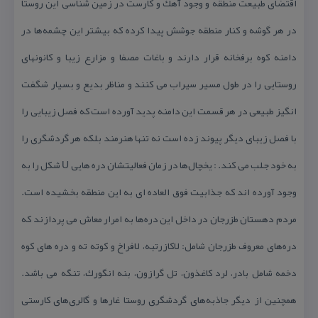
اقتضای طبیعت منطقه و وجود آهك و كارست در زمین شناسی این روستا
در هر گوشه و كنار منطقه جوشش پیدا كرده كه بیشتر این چشمه‌ها در
دامنه كوه برفخانه قرار دارند و باغات مصفا و مزارع زیبا و كانونهای
روستایی را در طول مسیر سیراب می كنند و مناظر بدیع و بسیار شگفت
انگیز طبیعی در هر قسمت این دامنه پدید آورده است كه فصل زیبایی را
با فصل زیبای دیگر پیوند زده است نه تنها هنرمند بلكه هر گردشگری را
به خود جلب می كند. : یخچال‌ها در زمان فعالیتشان دره هایی U شكل را به
وجود آورده اند كه جذابیت فوق العاده ای به این منطقه بخشیده است.
مردم دهستان طزرجان در داخل این دره‌ها به امرار معاش می پردازند كه
دره‌های معروف طزرجان شامل: لاكازرتبه، لافراخ و كوته ته و دره های كوه
دخمه شامل بادر، لرد كاغذون، تل گرازون، بنه انگورك، تنگه می باشد.
همچنین از دیگر جاذبه‌های گردشگری روستا غارها و گالری‌های كارستی