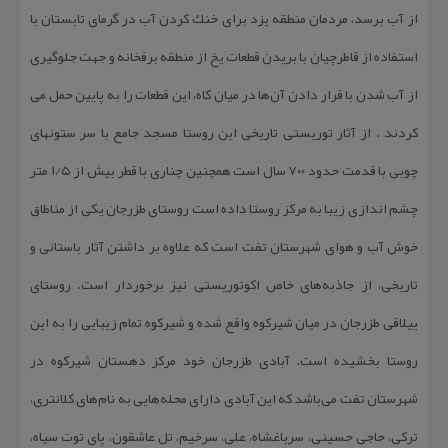
از آب برسد، مردمان منطقه یزد برای خنك كردن آب در گرمای تابستان با
استفاده از قاطرچیان با بریدن قطعات یخ از منطقه برفخانه و جهت جلوگیری
از آب شدن با قرار دادن آن‌ها در میان كاه، این قطعات را به پایین حمل می
كردند . از آثار توریستی تاریخی این روستا مسجد جامع با سر ستونهای
چوبی با قدمت حدود ۷۰۰ سال است همچنین چناری با قطر بیش از ۱/۵ متر
چشم اندازی زیبا به مركز روستا داده است روستای طزرجان یكی از مناطاق
خوش آب و هوای شهرستان تفت است كه علاوه بر داشتن آثار باستانی و
تاریخی، از جاذبه‌های خاص اكوتوریستی نیز برخوردار است. روستای
ییلاقی طزرجان در میان شیركوه واقع شده و شیركوه تمام زیبایی را به این
روستا بخشیده است. آبادی طزرجان خود مركز دهستان شیركوه در
شهرستان تفت می‌باشد كه این آبادی دارای محله‌هایی به نام‌های كلانتری،
تركی، حاجی حسینی، سرباغشاه، علی، سرخیم، تل عاشقون، پای توت سیاه،