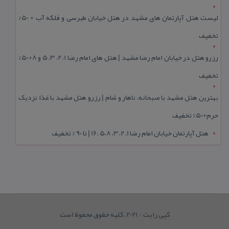
لیست هتل آپارتمان های مشهد در هتل خیابان طبرسی و فلکه آب + 50%
تخفیف
رزرو هتل در خیابان امام رضا مشهد | هتل‌ های امام رضا 1، 2، 3، 5 و 8+50%
تخفیف
بهترین هتل مشهد با صبحانه، ناهار و شام | رزرو هتل مشهد با غذا نزدیک
حرم+50% تخفیف
هتل آپارتمان خیابان امام رضا 1، 2، 3، 5،8 ،16 | تا 90 % تخفیف
کپی رایت © 2021. کلیه حقوق محفوظ است