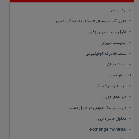
لوکس ویزا
مخزن آب طبرستان خرید از نمایندگی اصلی
وکیل یاب | بهترین وکیل
ایمپلنت شیراز
سقف متحرک آلومینیومی
اقامت یونان
اقامت فرانسه
درب اتوماتیک مشهد
میز ناهار خوری
ویزیت پزشک عمومی در منزل مشهد
محلول خالبرداری
exchange montreal