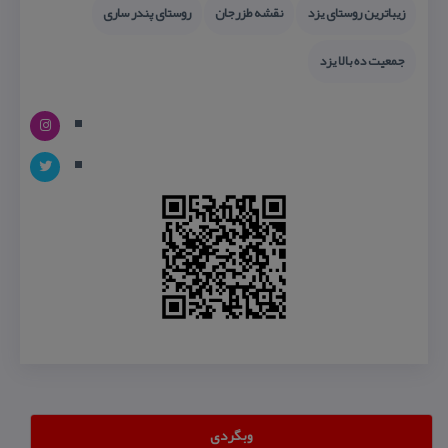
زیباترین روستای یزد
نقشه طزرجان
روستای پندر ساری
جمعیت ده بالا یزد
وبگردی