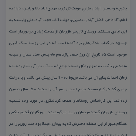
پاكوچه و حسین آباد و مزارع موقت تل زرد، مهدی آباد بالا و پایین، دوازده
امام، آقا طاهر، افضل آبادی، نصیری، دولت آباد، حجت آباد، علی وابسته به
این آبادی هستند. روستای تاریخی طزرجان از قدمت زیادی برخوردار است
چنانچه در كتاب یادگارهای یزد آمده است كه در این روستا سنگ قبری
موجود است كه تاریخ آن روز جمعه یازدهم ماه بهمن سنه سمان و سبعه
مئابه می باشد. به عنوان مثال مسجد جامع كه سنگ بنای آن نشان دهنده
زمان احداث بنای آن می باشد مربوط به ۹۰۰ سال پیش می باشد و یا درخت
چناری كه در كنارمسجد جامع است و عمر آن را حدود ۱۵۰۰ سال تخمین
زده‌اند. این كارشناس روستاهای هدف گردشگری در مورد وجه تسمیه
روستای طزرجان گفت: مردمان روستا می‌گویند؛ در روزگاران قدیم حاكمی
هنگام عبور از این منطقه دخترش كه به بیماری مبتلا بود چند روزی را در
این محل اتراق می‌كند كه موجب بهبود دخترش می گردد پس از آن به این