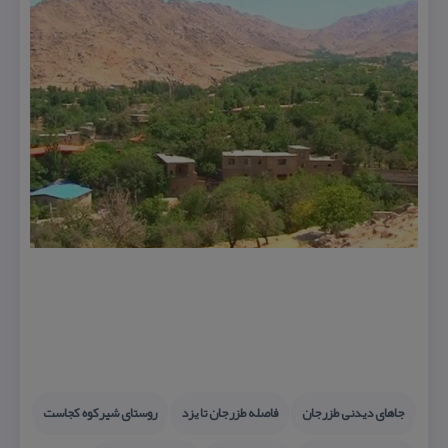
جاهای دیدنی طزرجان
فاصله طزرجان تا یزد
روستای شیركوه كجاست