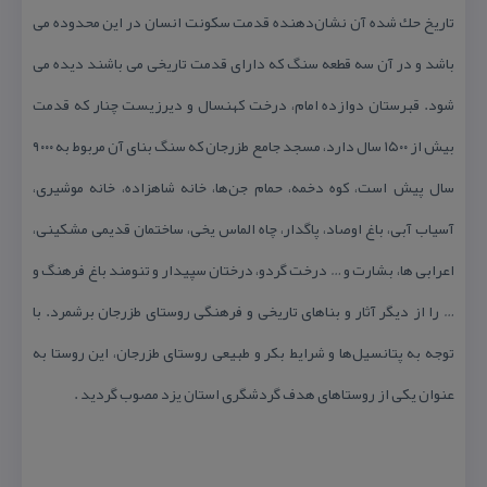
تاریخ حك شده آن نشان‌دهنده قدمت سكونت انسان در این محدوده می
باشد و در آن سه قطعه سنگ كه دارای قدمت تاریخی می باشند دیده می
شود‌. قبرستان دوازده امام، درخت كهنسال و دیرزیست چنار كه قدمت
بیش از ۱۵۰۰ سال دارد، مسجد جامع طزرجان كه سنگ بنای آن مربوط به ۹۰۰۰
سال پیش است، كوه دخمه، حمام جن‌ها، خانه شاهزاده، خانه موشیری،
آسیاب آبی، باغ اوصاد، پاگدار، چاه الماس یخی، ساختمان قدیمی مشكینی،
اعرابی ها، بشارت و … درخت گردو، درختان سپیدار و تنومند باغ فرهنگ و
… را از دیگر آثار و بناهای تاریخی و فرهنگی روستای طزرجان برشمرد. با
توجه به پتانسیل‌ها و شرایط بكر و طبیعی روستای طزرجان، این روستا به
عنوان یكی از روستاهای هدف گردشگری استان یزد مصوب گردید .