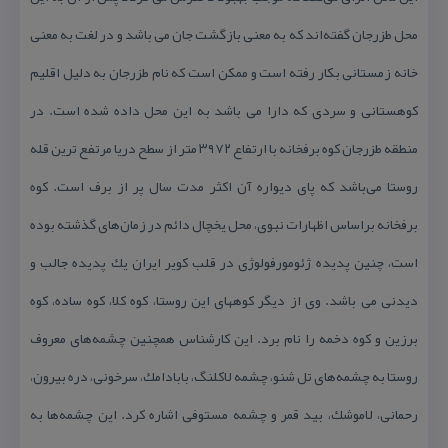
محل طزرجان گفته‌اند كه به معنی بازگشت جان می باشد و در لغت به معنی
خانه زمستانی بكار رفته است و ممكن است كه نام طزرجان به دلیل اقلیم
كوهستانی و سردی كه دارا می باشد به این محل داده شده است. در
منطقه طزرجان كوه برفخانه با ارتفاع ۳۹۷۲ متر از سطح دریا مرتفع ترین قله
روستا می‌باشد كه پای دیواره آن اكثر مدت سال پر از برف است. كوه
برفخانه براساس اظهارات نبوی، محل یخچال دائم در زمان‌های گذشته بوده
است، چنین پدیده ژئومورفولوژی در قلب كویر ایران یك پدیده جالب و
دیدنی می باشد. وی از دیگر كوههای این روستا، كوه كلا، كوه ساده، كوه
برزین و كوه دخمه را نام برد. این كارشناس همچنین چشمه‌های معروف
روستا به چشمه‌های تل شنو، چشمه لاكلنگ، بابادامك، سرخونی، دره بیرون،
رحمانی، لاموشك، بید قمر و چشمه مستوفی اشاره كرد. این چشمه‌ها به