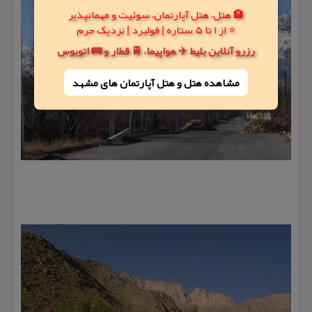
🏨 هتل، هتل آپارتمان، سوئیت و مهمانپذیر
⭐ از 1 تا 5 ستاره | فولبرد | نزدیک حرم
رزرو آنلاین بلیط ✈️ هواپیما، 🚆 قطار و 🚌 اتوبوس
مشاهده هتل و هتل‌ آپارتمان های مشهد