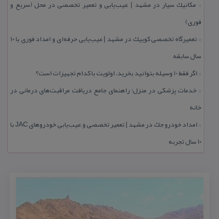
مكانیك سیار در مشهد | عیب‌یابی و تعمیر تخصصی در محل (سریع و
::
فوری)
تعمیرگاه تخصصی كوییك در مشهد | عیب‌یابی حرفه‌ای و امداد فوری با ۱۰
::
سال سابقه
اگر فقط 10 وسیله بتوانید بخرید، اولویت با كدام تجهیزات است؟
::
خدمات پزشكی در منزل؛ راهنمای جامع دریافت مراقبت‌های درمانی در
::
خانه
امداد خودرو جك در مشهد | تعمیر تخصصی و عیب‌یابی خودروهای JAC با
::
۱۰ سال تجربه