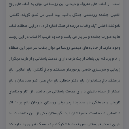
است. از قنات های معروف و دیدنی این روستا می توان به قنات‌های روح
الامین، چشمه زردشتی، جنگل باقلها، بید قنبر، تل شنو، گویله، گلشن،
لاموشك، افضل آباد و قنات مزرعه فرهنگ اشاره كرد. : در این منطقه، قنات
ها به صورت چشمه و سر باز می باشد و حدود قریب ۶۱ قنات در این روستا
وجود دارد. از جاذبه‌های دیدنی روستا می توان باغات سر سبز این منطقه
را نام برد كه این باغات از یك طرف دارای قدمت باستانی و از طرف دیگر از
زیبایی و سرسبزی خاصی برخوردار هستند و باغ گلشن، باغ اعلایی، باغ
فرهنگ، باغ پیشخوان، باغ دكتر حافظی، باغ حاج علی اكبر صادقیان و باغ
افشار از جمله باغهای دارای قدمت باستانی می باشند. از آثار و بناهای
تاریخی و فرهنگی در محدوده پیرامونی روستای طزرجان بالغ بر ۲۰ اثر
شناسایی شده است، خاطرنشان كرد: گورستان‌ یكی از این بناهاست به
طوری كه در قبرستان معروف به «لشكرگاه» چند سنگ قبر وجود دارد كه