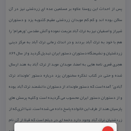
پس از احداث این روستا علاوه بر مسلمین عده ای زردشتی نیز در آن
ساكن بوده اند و كم كم موبدان زردشتی مقیم كثنویه یزد و دستوران
شیراز و اصفهان نیز به ترك آباد عزیمت نموده و آتش مقدس “ورهرام” را
هم با خود به ترك آباد بردند و در اندك زمانی ترك آباد به مركز دینی
زردشتیان و نشیمنگاه دستوران دستور ایران تبدیل گردید و از سال ۸۶۹
هجری قمری نامه هایی به امضاء موبدان موبد از ترك آباد به هند ارسال
شده و حتی در كتاب تذكره سخنوران یزد درباره دستور “ماونداد ترك
آبادی” آمده است كه دستور ماونداد از دستوران دانشمند ترك آباد بوده
و از دستوران دستور ایران محسوب می گردیده است و كلیه پرسش های
پارسیان هند از طرف این خانواده پاسخ داده می شده است. تنها اثری كه از
زردشتیان ترك آباد وجود دارد دخمه ای در دیلم است كه قبلاً از آن نام
برده شده و مورد استفاده زردشتیان ترك آباد و احمدآباد قرار می گرفته