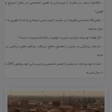
مكانیك سیار در مشهد | عیب‌یابی و تعمیر تخصصی در محل (سریع و
::
فوری)
تعمیرگاه تخصصی كوییك در مشهد | عیب‌یابی حرفه‌ای و امداد فوری با ۱۰
::
سال سابقه
اگر فقط 10 وسیله بتوانید بخرید، اولویت با كدام تجهیزات است؟
::
خدمات پزشكی در منزل؛ راهنمای جامع دریافت مراقبت‌های درمانی در
::
خانه
امداد خودرو جك در مشهد | تعمیر تخصصی و عیب‌یابی خودروهای JAC با
::
۱۰ سال تجربه