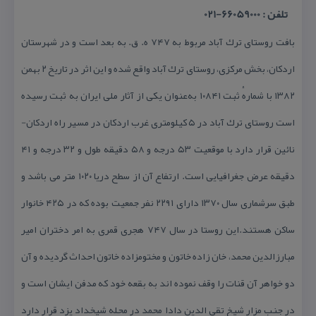
تلفن : 66059000-021
بافت روستای ترك آباد مربوط به ۷۴۷ ه. ق. به بعد است و در شهرستان
اردكان، بخش مركزی، روستای ترك آباد واقع شده و این اثر در تاریخ ۲ بهمن
۱۳۸۲ با شمارهٔ ثبت ۱۰۸۴۱ به‌عنوان یكی از آثار ملی ایران به ثبت رسیده
است روستای ترك آباد در ۵ كیلومتری غرب اردكان در مسیر راه اردكان-
نائین قرار دارد با موقعیت ۵۳ درجه و ۵۸ دقیقه طول و ۳۲ درجه و ۴۱
دقیقه عرض جغرافیایی است. ارتفاع آن از سطح دریا ۱۰۲۰ متر می باشد و
طبق سرشماری سال ۱۳۷۰ دارای ۲۲۹۱ نفر جمعیت بوده كه در ۴۲۵ خانوار
ساكن هستند.این روستا در سال ۷۴۷ هجری قمری به امر دختران امیر
مبارزالدین محمد، خان زاده خاتون و مختومزاده خاتون احداث گردیده و آن
دو خواهر آن قنات را وقف نموده اند به بقعه خود كه مدفن ایشان است و
در جنب مزار شیخ تقی الدین دادا محمد در محله شیخداد یزد قرار دارد