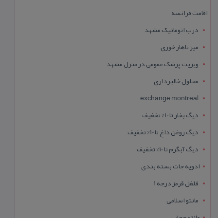
اقامت فرانسه
درب اتوماتیک مشهد
میز ناهار خوری
ویزیت پزشک عمومی در منزل مشهد
محلول خالبرداری
exchange montreal
دیگ بخار تا 10% تخفیف
دیگ روغن داغ تا 10% تخفیف
دیگ آبگرم تا 10% تخفیف
ادویه جات بسته بندی
فلفل قرمز درجه 1
مانتو اسلامی
مانتو حجاب