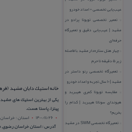
عیب‌یابی تخصصی + امداد خودرو
تعمیر تخصصی تویوتا پرادو در
::
مشهد | عیب‌یابی دقیق و تعمیرگاه
حرفه‌ای
چهار هتل‌ ستاره‌دار مشهد با فاصله
::
زیر 5 دقیقه تا حرم
تعمیرگاه تخصصی رنو داستر در
::
مشهد | ۱۰ سال تجربه و امداد خودرو
خانه استیك دایان مشهد (فره
مقایسه تویوتا كمری هیبرید و
::
یكی از بهترین استیك های مشهد رو
هیوندای سوناتا هیبرید | كدام را
پیتزا، پاستا هست.
بخریم؟
1400/11/26
استان : خراسان
تعمیرگاه تخصصی SWM در مشهد
::
آدرس : استان خراسان رضوی, مشه