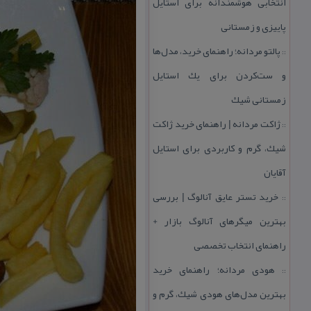
انتخابی هوشمندانه برای استایل
پاییزی و زمستانی
پالتو مردانه؛ راهنمای خرید، مدل‌ها
::
و ست‌كردن برای یك استایل
زمستانی شیك
ژاكت مردانه | راهنمای خرید ژاكت
::
شیك، گرم و كاربردی برای استایل
آقایان
خرید تستر عایق آنالوگ | بررسی
::
بهترین میگرهای آنالوگ بازار +
راهنمای انتخاب تخصصی
هودی مردانه؛ راهنمای خرید
::
بهترین مدل‌های هودی شیك، گرم و