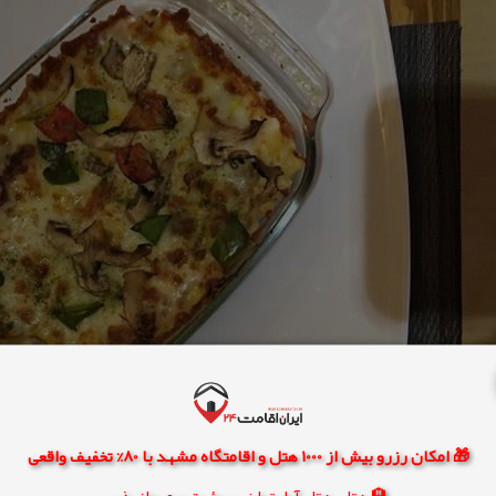
🎁 امکان رزرو بیش از 1000 هتل و اقامتگاه مشهد با 80% تخفیف واقعی
🏨 هتل، هتل آپارتمان، سوئیت و مهمانپذیر