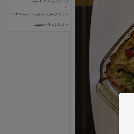
نزدیک حرم+50% تخفیف
هتل آپارتمان خیابان امام رضا 1، 2، 3،
5،8 ،16 | تا 90 % تخفیف