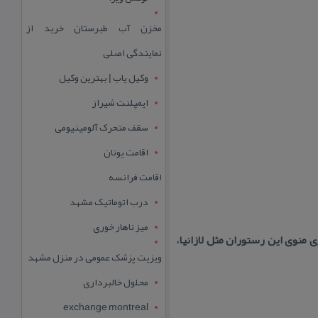
مخزن آب طبرستان خرید از
نمایندگی اصلی
وکیل یاب | بهترین وکیل
ایمپلنت شیراز
سقف متحرک آلومینیومی
اقامت یونان
اقامت فرانسه
درب اتوماتیک مشهد
میز ناهار خوری
 منوی این رستوران مثل لازانیا،
ویزیت پزشک عمومی در منزل مشهد
محلول خالبرداری
exchange montreal