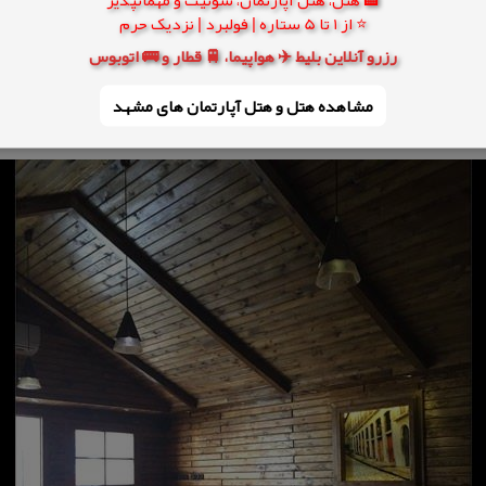
⭐ از 1 تا 5 ستاره | فولبرد | نزدیک حرم
رزرو آنلاین بلیط ✈️ هواپیما، 🚆 قطار و 🚌 اتوبوس
مشاهده هتل و هتل‌ آپارتمان های مشهد