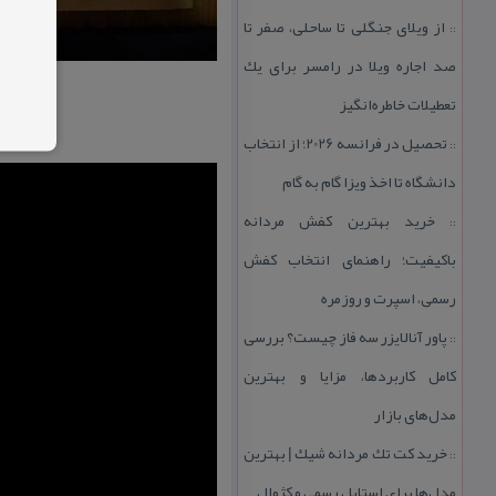
از ویلای جنگلی تا ساحلی، صفر تا
::
صد اجاره ویلا در رامسر برای یك
تعطیلات خاطره‌انگیز
تحصیل در فرانسه 2026؛ از انتخاب
::
دانشگاه تا اخذ ویزا گام به گام
خرید بهترین كفش مردانه
::
باكیفیت؛ راهنمای انتخاب كفش
رسمی، اسپرت و روزمره
پاور آنالایزر سه فاز چیست؟ بررسی
::
كامل كاربردها، مزایا و بهترین
مدل‌های بازار
خرید كت تك مردانه شیك | بهترین
::
مدل‌ها برای استایل رسمی و كژوال