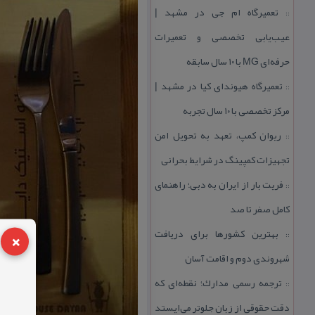
تعمیرگاه ام جی در مشهد |
::
عیب‌یابی تخصصی و تعمیرات
حرفه‌ای MG با ۱۰ سال سابقه
تعمیرگاه هیوندای كیا در مشهد |
::
مركز تخصصی با ۱۰ سال تجربه
ریوان كمپ، تعهد به تحویل امن
::
تجهیزات كمپینگ در شرایط بحرانی
فریت بار از ایران به دبی؛ راهنمای
::
كامل صفر تا صد
×
بهترین كشورها برای دریافت
::
شهروندی دوم و اقامت آسان
ترجمه رسمی مدارك؛ نقطه‌ای كه
::
دقت حقوقی از زبان جلوتر می‌ایستد