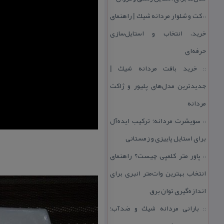
كت و شلوار مردانه شیك | راهنمای
::
خرید، انتخاب و استایل‌سازی
حرفه‌ای
خرید بافت مردانه شیك |
::
جدیدترین مدل‌های پلیور و ژاكت
مردانه
سویشرت مردانه؛ تركیب ایده‌آل
::
برای استایل پاییزی و زمستانی
پاور متر كلمپی چیست؟ راهنمای
::
انتخاب بهترین وات‌متر انبری برای
اندازه‌گیری توان برق
بارانی مردانه شیك و ضدآب؛
::