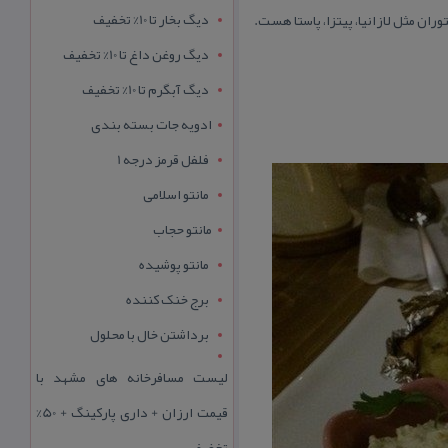
دیگ بخار تا 10% تخفیف
ان مثل لازانیا، پیتزا، پاستا هست.
دیگ روغن داغ تا 10% تخفیف
دیگ آبگرم تا 10% تخفیف
ادویه جات بسته بندی
فلفل قرمز درجه 1
مانتو اسلامی
مانتو حجاب
مانتو پوشیده
برج خنک کننده
برداشتن خال با محلول
لیست مسافرخانه های مشهد با
قیمت ارزان + داری پارکینگ + 50%
تخفیف