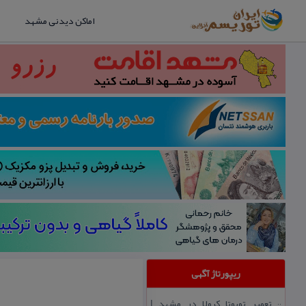
اماکن دیدنی مشهد
ریپورتاژ آگهی
تعمیر تویوتا كرولا در مشهد |
::