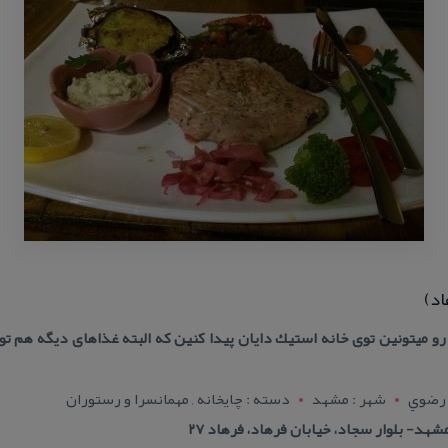
اد)
 میتونین توی خانه استیك دایان پیدا كنین كه البته غذاهای دیگه هم توی
 رضوي
شهر : مشهد
دسته : چایخانه , مهمانسرا و رستوران
د- بلوار سجاد، خیابان فرهاد، فرهاد ۲۷