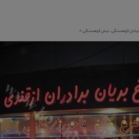
خیابان كوهسنگی، نبش كوهسنگی ۸