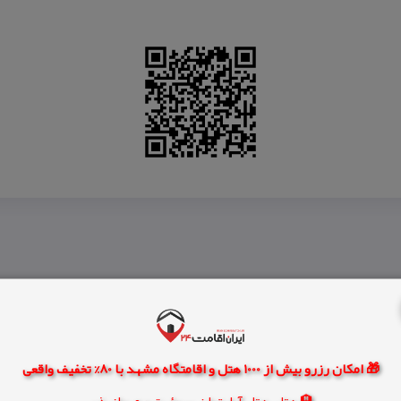
🎁 امکان رزرو بیش از 1000 هتل و اقامتگاه مشهد با 80% تخفیف واقعی
🏨 هتل، هتل آپارتمان، سوئیت و مهمانپذیر