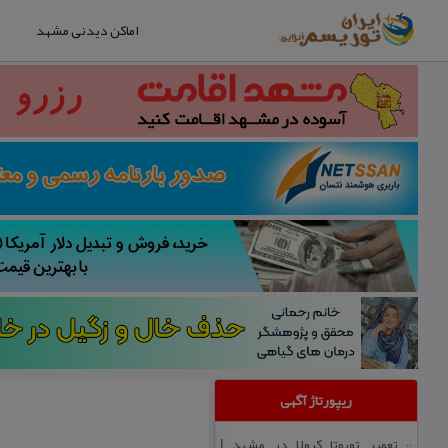
اماکن دیدنی مشهد
ریپورتاژ آگهی
تعمیر تویوتا كرولا در مشهد |
::