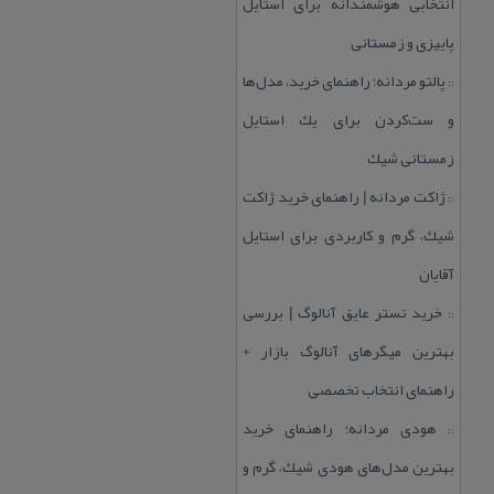
انتخابی هوشمندانه برای استایل
پاییزی و زمستانی
پالتو مردانه؛ راهنمای خرید، مدل‌ها
::
و ست‌كردن برای یك استایل
زمستانی شیك
ژاكت مردانه | راهنمای خرید ژاكت
::
شیك، گرم و كاربردی برای استایل
آقایان
خرید تستر عایق آنالوگ | بررسی
::
بهترین میگرهای آنالوگ بازار +
راهنمای انتخاب تخصصی
هودی مردانه؛ راهنمای خرید
::
بهترین مدل‌های هودی شیك، گرم و