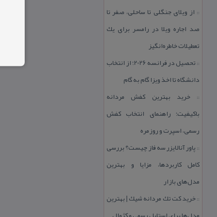
از ویلای جنگلی تا ساحلی، صفر تا
::
صد اجاره ویلا در رامسر برای یك
تعطیلات خاطره‌انگیز
تحصیل در فرانسه 2026؛ از انتخاب
::
دانشگاه تا اخذ ویزا گام به گام
خرید بهترین كفش مردانه
::
باكیفیت؛ راهنمای انتخاب كفش
رسمی، اسپرت و روزمره
پاور آنالایزر سه فاز چیست؟ بررسی
::
كامل كاربردها، مزایا و بهترین
مدل‌های بازار
خرید كت تك مردانه شیك | بهترین
::
مدل‌ها برای استایل رسمی و كژوال