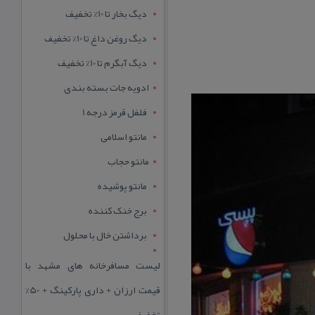
دیگ بخار تا 10% تخفیف
دیگ روغن داغ تا 10% تخفیف
دیگ آبگرم تا 10% تخفیف
ادویه جات بسته بندی
فلفل قرمز درجه 1
مانتو اسلامی
مانتو حجاب
مانتو پوشیده
برج خنک کننده
برداشتن خال با محلول
لیست مسافرخانه های مشهد با
قیمت ارزان + داری پارکینگ + 50%
تخفیف