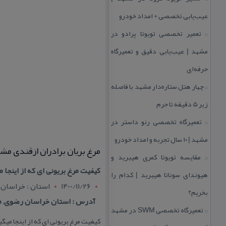
عیب‌یابی تخصصی + امداد خودرو
تعمیر تخصصی تویوتا پرادو در
::
مشهد | عیب‌یابی دقیق و تعمیرگاه
حرفه‌ای
چهار هتل‌ ستاره‌دار مشهد با فاصله
::
زیر 5 دقیقه تا حرم
تعمیرگاه تخصصی رنو داستر در
::
مشهد | ۱۰ سال تجربه و امداد خودرو
مرغ بریان برادران ازقندی مش
مقایسه تویوتا كمری هیبرید و
::
كیفیت مرغ بریونی ای كه از اینجا م
هیوندای سوناتا هیبرید | كدام را
1400/11/26
استان : خراسان
بخریم؟
آدرس : استان خراسان رضوی, م
تعمیرگاه تخصصی SWM در مشهد
::
كیفیت مرغ بریونی ای كه از اینجا میگی