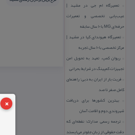
تعمیرگاه ام جی در مشهد |
::
عیب‌یابی تخصصی و تعمیرات
حرفه‌ای MG با ۱۰ سال سابقه
تعمیرگاه هیوندای كیا در مشهد |
::
مركز تخصصی با ۱۰ سال تجربه
ریوان كمپ، تعهد به تحویل امن
::
تجهیزات كمپینگ در شرایط بحرانی
فریت بار از ایران به دبی؛ راهنمای
::
كامل صفر تا صد
×
بهترین كشورها برای دریافت
::
شهروندی دوم و اقامت آسان
ترجمه رسمی مدارك؛ نقطه‌ای كه
::
دقت حقوقی از زبان جلوتر می‌ایستد