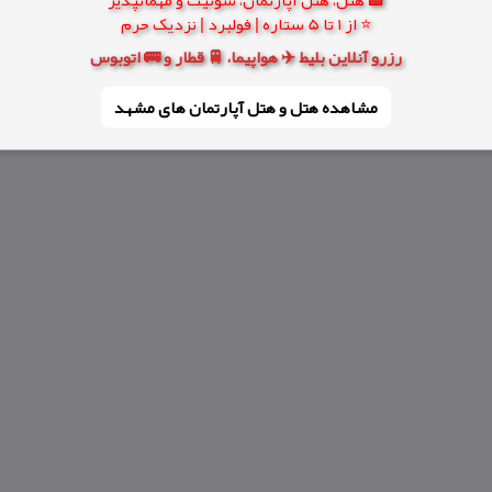
⭐ از 1 تا 5 ستاره | فولبرد | نزدیک حرم
رزرو آنلاین بلیط ✈️ هواپیما، 🚆 قطار و 🚌 اتوبوس
مشاهده هتل و هتل‌ آپارتمان های مشهد