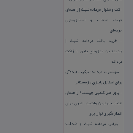
كت و شلوار مردانه شیك | راهنمای
::
خرید، انتخاب و استایل‌سازی
حرفه‌ای
خرید بافت مردانه شیك |
::
جدیدترین مدل‌های پلیور و ژاكت
مردانه
سویشرت مردانه؛ تركیب ایده‌آل
::
برای استایل پاییزی و زمستانی
پاور متر كلمپی چیست؟ راهنمای
::
انتخاب بهترین وات‌متر انبری برای
اندازه‌گیری توان برق
بارانی مردانه شیك و ضدآب؛
::