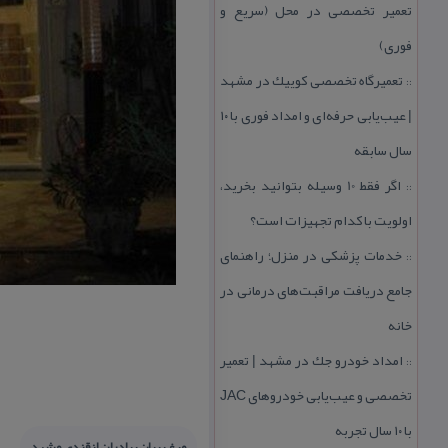
تعمیر تخصصی در محل (سریع و
فوری)
تعمیرگاه تخصصی كوییك در مشهد
::
| عیب‌یابی حرفه‌ای و امداد فوری با ۱۰
سال سابقه
اگر فقط 10 وسیله بتوانید بخرید،
::
اولویت با كدام تجهیزات است؟
خدمات پزشكی در منزل؛ راهنمای
::
جامع دریافت مراقبت‌های درمانی در
خانه
امداد خودرو جك در مشهد | تعمیر
::
تخصصی و عیب‌یابی خودروهای JAC
با ۱۰ سال تجربه
مرغ بریان برادران ازقندی مشهد