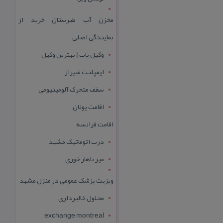
مخزن آب طبرستان خرید از
نمایندگی اصلی
وکیل یاب | بهترین وکیل
ایمپلنت شیراز
سقف متحرک آلومینیومی
اقامت یونان
اقامت فرانسه
درب اتوماتیک مشهد
میز ناهار خوری
ویزیت پزشک عمومی در منزل مشهد
محلول خالبرداری
exchange montreal