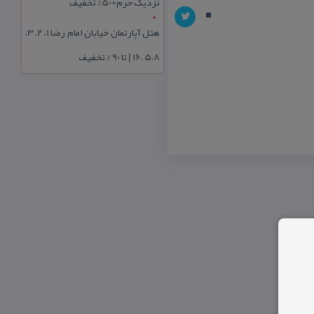
نزدیک حرم+50% تخفیف
هتل آپارتمان خیابان امام رضا 1، 2، 3،
5،8 ،16 | تا 90 % تخفیف