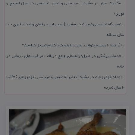
مكانیك سیار در مشهد | عیب‌یابی و تعمیر تخصصی در محل (سریع و
::
فوری)
تعمیرگاه تخصصی كوییك در مشهد | عیب‌یابی حرفه‌ای و امداد فوری با ۱۰
::
سال سابقه
اگر فقط 10 وسیله بتوانید بخرید، اولویت با كدام تجهیزات است؟
::
خدمات پزشكی در منزل؛ راهنمای جامع دریافت مراقبت‌های درمانی در
::
خانه
امداد خودرو جك در مشهد | تعمیر تخصصی و عیب‌یابی خودروهای JAC با
::
۱۰ سال تجربه