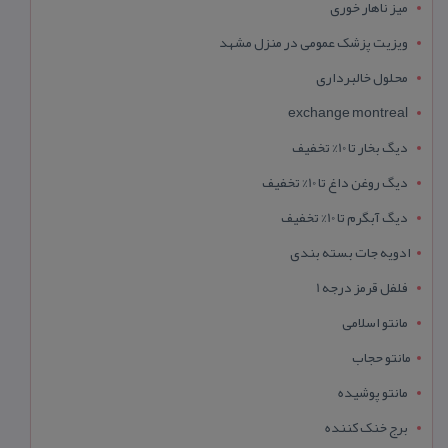
میز ناهار خوری
ویزیت پزشک عمومی در منزل مشهد
محلول خالبرداری
exchange montreal
دیگ بخار تا 10% تخفیف
دیگ روغن داغ تا 10% تخفیف
دیگ آبگرم تا 10% تخفیف
ادویه جات بسته بندی
فلفل قرمز درجه 1
مانتو اسلامی
مانتو حجاب
مانتو پوشیده
برج خنک کننده