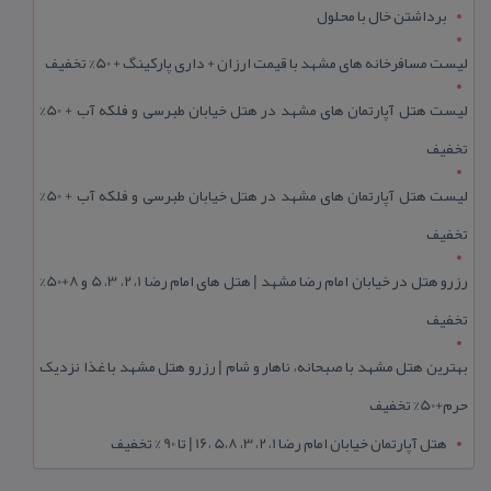
برداشتن خال با محلول
لیست مسافرخانه های مشهد با قیمت ارزان + داری پارکینگ + 50% تخفیف
لیست هتل آپارتمان های مشهد در هتل خیابان طبرسی و فلکه آب + 50%
تخفیف
لیست هتل آپارتمان های مشهد در هتل خیابان طبرسی و فلکه آب + 50%
تخفیف
رزرو هتل در خیابان امام رضا مشهد | هتل‌ های امام رضا 1، 2، 3، 5 و 8+50%
تخفیف
بهترین هتل مشهد با صبحانه، ناهار و شام | رزرو هتل مشهد با غذا نزدیک
حرم+50% تخفیف
هتل آپارتمان خیابان امام رضا 1، 2، 3، 5،8 ،16 | تا 90 % تخفیف