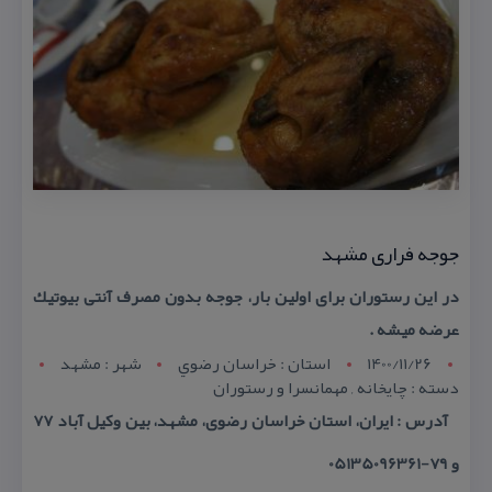
جوجه فراری مشهد
در این رستوران برای اولین بار، جوجه بدون مصرف آنتی بیوتیك
عرضه میشه .
1400/11/26
استان : خراسان رضوي
شهر : مشهد
دسته : چایخانه , مهمانسرا و رستوران
آدرس : ایران، استان خراسان رضوی، مشهد، بین وكیل آباد ۷۷
و ۷۹-05135096361