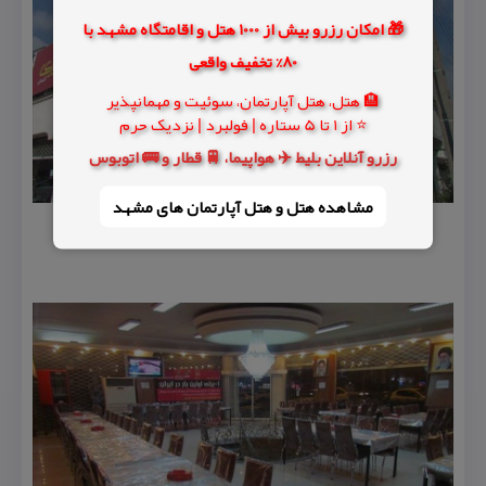
🎁 امکان رزرو بیش از 1000 هتل و اقامتگاه مشهد با
80% تخفیف واقعی
🏨 هتل، هتل آپارتمان، سوئیت و مهمانپذیر
⭐ از 1 تا 5 ستاره | فولبرد | نزدیک حرم
رزرو آنلاین بلیط ✈️ هواپیما، 🚆 قطار و 🚌 اتوبوس
مشاهده هتل و هتل‌ آپارتمان های مشهد