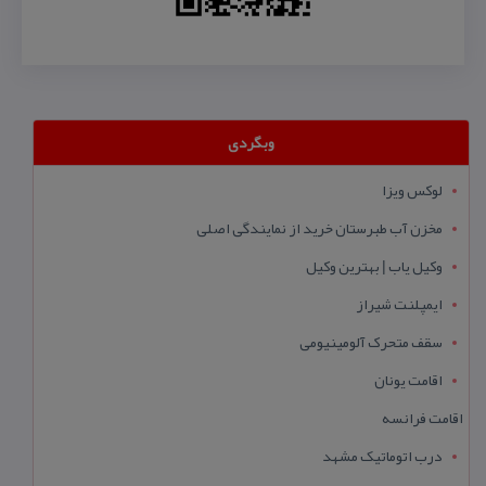
وبگردی
لوکس ویزا
مخزن آب طبرستان خرید از نمایندگی اصلی
وکیل یاب | بهترین وکیل
ایمپلنت شیراز
سقف متحرک آلومینیومی
اقامت یونان
اقامت فرانسه
درب اتوماتیک مشهد