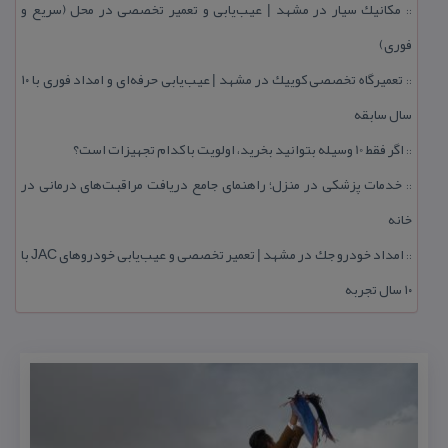
مكانیك سیار در مشهد | عیب‌یابی و تعمیر تخصصی در محل (سریع و
::
فوری)
تعمیرگاه تخصصی كوییك در مشهد | عیب‌یابی حرفه‌ای و امداد فوری با ۱۰
::
سال سابقه
اگر فقط 10 وسیله بتوانید بخرید، اولویت با كدام تجهیزات است؟
::
خدمات پزشكی در منزل؛ راهنمای جامع دریافت مراقبت‌های درمانی در
::
خانه
امداد خودرو جك در مشهد | تعمیر تخصصی و عیب‌یابی خودروهای JAC با
::
۱۰ سال تجربه