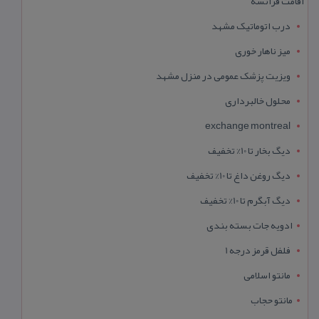
اقامت فرانسه
درب اتوماتیک مشهد
میز ناهار خوری
ویزیت پزشک عمومی در منزل مشهد
محلول خالبرداری
exchange montreal
دیگ بخار تا 10% تخفیف
دیگ روغن داغ تا 10% تخفیف
دیگ آبگرم تا 10% تخفیف
ادویه جات بسته بندی
فلفل قرمز درجه 1
مانتو اسلامی
مانتو حجاب