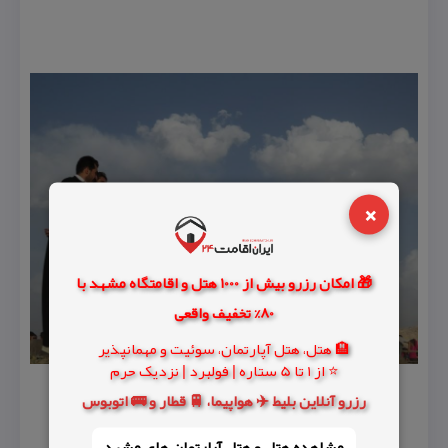
×
🎁 امکان رزرو بیش از 1000 هتل و اقامتگاه مشهد با
80% تخفیف واقعی
🏨 هتل، هتل آپارتمان، سوئیت و مهمانپذیر
⭐ از 1 تا 5 ستاره | فولبرد | نزدیک حرم
رزرو آنلاین بلیط ✈️ هواپیما، 🚆 قطار و 🚌 اتوبوس
مشاهده هتل و هتل‌ آپارتمان های مشهد