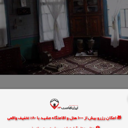
🎁 امکان رزرو بیش از 1000 هتل و اقامتگاه مشهد با 80% تخفیف واقعی
🏨 هتل، هتل آپارتمان، سوئیت و مهمانپذیر