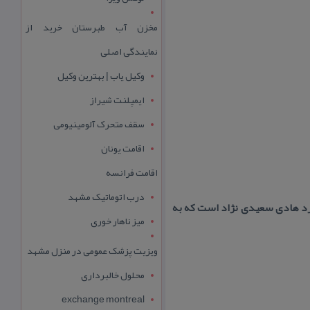
مخزن آب طبرستان خرید از
نمایندگی اصلی
وکیل یاب | بهترین وکیل
ایمپلنت شیراز
سقف متحرک آلومینیومی
اقامت یونان
اقامت فرانسه
درب اتوماتیک مشهد
رد هادی سعیدی نژاد است كه به
میز ناهار خوری
ویزیت پزشک عمومی در منزل مشهد
محلول خالبرداری
exchange montreal