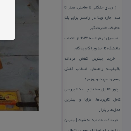
از ویلای جنگلی تا ساحلی، صفر تا
::
صد اجاره ویلا در رامسر برای یك
تعطیلات خاطره‌انگیز
تحصیل در فرانسه 2026؛ از انتخاب
::
دانشگاه تا اخذ ویزا گام به گام
خرید بهترین كفش مردانه
::
باكیفیت؛ راهنمای انتخاب كفش
رسمی، اسپرت و روزمره
پاور آنالایزر سه فاز چیست؟ بررسی
::
كامل كاربردها، مزایا و بهترین
مدل‌های بازار
خرید كت تك مردانه شیك | بهترین
::
مدل‌ها برای استایل رسمی و كژوال