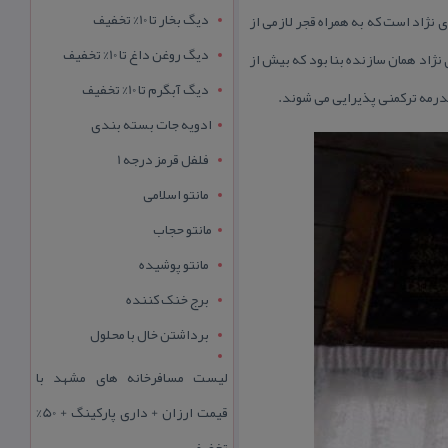
دیگ بخار تا 10% تخفیف
نژاد است كه به همراه قجر لازمی از
دیگ روغن داغ تا 10% تخفیف
ژاد همان سازنده بنا بود كه بیش از
دیگ آبگرم تا 10% تخفیف
درمه تركمنی پذیرایی می شوند.
ادویه جات بسته بندی
فلفل قرمز درجه 1
مانتو اسلامی
مانتو حجاب
مانتو پوشیده
برج خنک کننده
برداشتن خال با محلول
لیست مسافرخانه های مشهد با
قیمت ارزان + داری پارکینگ + 50%
تخفیف