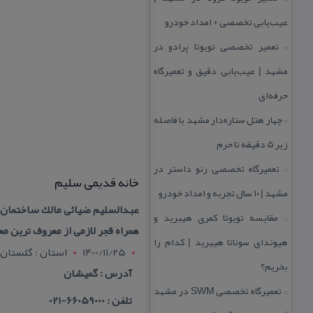
عیب‌یابی تخصصی + امداد خودرو
تعمیر تخصصی تویوتا پرادو در
::
مشهد | عیب‌یابی دقیق و تعمیرگاه
حرفه‌ای
چهار هتل‌ ستاره‌دار مشهد با فاصله
::
زیر 5 دقیقه تا حرم
تعمیرگاه تخصصی رنو داستر در
::
خانه قدیمی سلیم
مشهد | ۱۰ سال تجربه و امداد خودرو
عبدالسلیم ضیائی مالك ساختمان 
مقایسه تویوتا كمری هیبرید و
::
همراه قجر لازمی از معروف ترین م
هیوندای سوناتا هیبرید | كدام را
1400/11/25
استان : گلستان
بخریم؟
آدرس : گمیشان
تعمیرگاه تخصصی SWM در مشهد
::
تلفن : 66059000-021