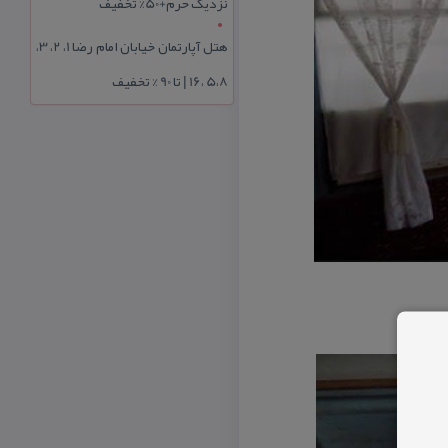
نزدیک حرم+50% تخفیف
هتل آپارتمان خیابان امام رضا 1، 2، 3،
5،8 ،16 | تا 90 % تخفیف