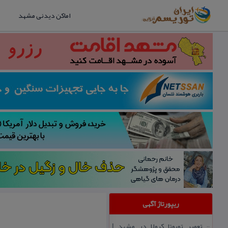
اماکن دیدنی مشهد
ریپورتاژ آگهی
تعمیر تویوتا كرولا در مشهد |
::