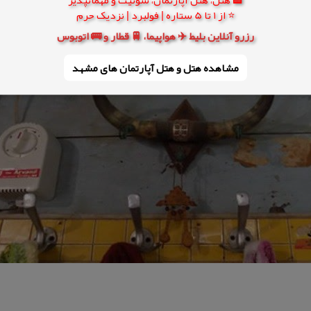
⭐ از 1 تا 5 ستاره | فولبرد | نزدیک حرم
رزرو آنلاین بلیط ✈️ هواپیما، 🚆 قطار و 🚌 اتوبوس
مشاهده هتل و هتل‌ آپارتمان های مشهد