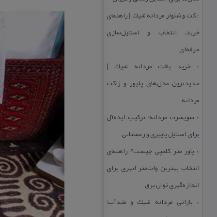
كت و شلوار مردانه شیك | راهنمای
::
خرید، انتخاب و استایل‌سازی
حرفه‌ای
خرید بافت مردانه شیك |
::
جدیدترین مدل‌های پلیور و ژاكت
مردانه
سویشرت مردانه؛ تركیب ایده‌آل
::
برای استایل پاییزی و زمستانی
پاور متر كلمپی چیست؟ راهنمای
::
انتخاب بهترین وات‌متر انبری برای
اندازه‌گیری توان برق
بارانی مردانه شیك و ضدآب؛
::