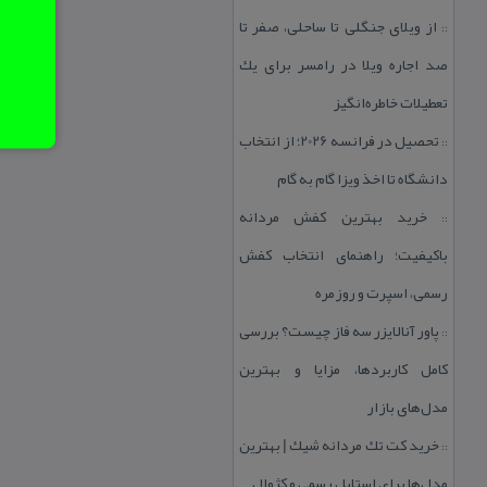
از ویلای جنگلی تا ساحلی، صفر تا
::
صد اجاره ویلا در رامسر برای یك
تعطیلات خاطره‌انگیز
تحصیل در فرانسه 2026؛ از انتخاب
::
دانشگاه تا اخذ ویزا گام به گام
خرید بهترین كفش مردانه
::
باكیفیت؛ راهنمای انتخاب كفش
رسمی، اسپرت و روزمره
پاور آنالایزر سه فاز چیست؟ بررسی
::
كامل كاربردها، مزایا و بهترین
مدل‌های بازار
خرید كت تك مردانه شیك | بهترین
::
مدل‌ها برای استایل رسمی و كژوال