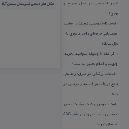
تعمیر تخصصی در محل (سریع و
مكان های دیدنی شهرستان بستان آباد
فوری)
تعمیرگاه تخصصی كوییك در مشهد
::
| عیب‌یابی حرفه‌ای و امداد فوری با ۱۰
سال سابقه
اگر فقط 10 وسیله بتوانید بخرید،
::
اولویت با كدام تجهیزات است؟
خدمات پزشكی در منزل؛ راهنمای
::
جامع دریافت مراقبت‌های درمانی در
خانه
امداد خودرو جك در مشهد | تعمیر
::
تخصصی و عیب‌یابی خودروهای JAC
با ۱۰ سال تجربه