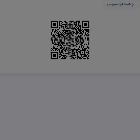
چشمه قونسورسو