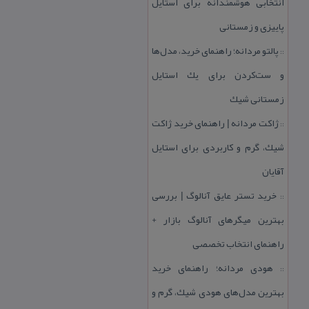
انتخابی هوشمندانه برای استایل
پاییزی و زمستانی
پالتو مردانه؛ راهنمای خرید، مدل‌ها
::
و ست‌كردن برای یك استایل
زمستانی شیك
ژاكت مردانه | راهنمای خرید ژاكت
::
شیك، گرم و كاربردی برای استایل
آقایان
خرید تستر عایق آنالوگ | بررسی
::
بهترین میگرهای آنالوگ بازار +
راهنمای انتخاب تخصصی
هودی مردانه؛ راهنمای خرید
::
بهترین مدل‌های هودی شیك، گرم و