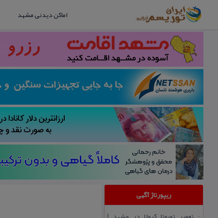
اماکن دیدنی مشهد
ریپورتاژ آگهی
تعمیر تویوتا كرولا در مشهد |
::