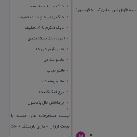
دیگ بخار تا 10% تخفیف
 به اقوال شهرت این آب به قونسور(
دیگ روغن داغ تا 10% تخفیف
دیگ آبگرم تا 10% تخفیف
ادویه جات بسته بندی
فلفل قرمز درجه 1
مانتو اسلامی
مانتو حجاب
مانتو پوشیده
برج خنک کننده
برداشتن خال با محلول
لیست مسافرخانه های مشهد با
قیمت ارزان + داری پارکینگ + 50%
تخفیف