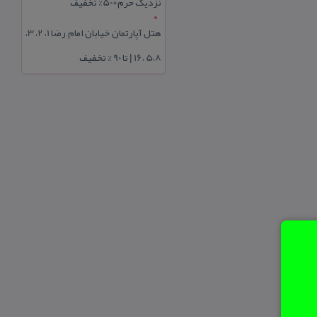
نزدیک حرم+50% تخفیف
هتل آپارتمان خیابان امام رضا 1، 2، 3،
5،8 ،16 | تا 90 % تخفیف