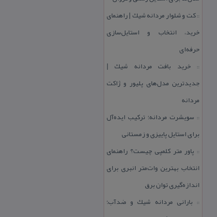
كت و شلوار مردانه شیك | راهنمای
::
خرید، انتخاب و استایل‌سازی
حرفه‌ای
خرید بافت مردانه شیك |
::
جدیدترین مدل‌های پلیور و ژاكت
مردانه
سویشرت مردانه؛ تركیب ایده‌آل
::
برای استایل پاییزی و زمستانی
پاور متر كلمپی چیست؟ راهنمای
::
انتخاب بهترین وات‌متر انبری برای
اندازه‌گیری توان برق
بارانی مردانه شیك و ضدآب؛
::