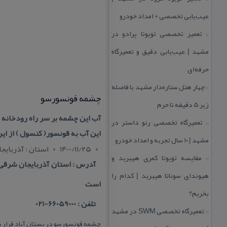
عیب‌یابی تخصصی + امداد خودرو
تعمیر تخصصی تویوتا پرادو در
::
مشهد | عیب‌یابی دقیق و تعمیرگاه
حرفه‌ای
چهار هتل‌ ستاره‌دار مشهد با فاصله
::
چشمه قونسورسو
زیر 5 دقیقه تا حرم
آب این چشمه بر سر راه رودخانه
تعمیرگاه تخصصی رنو داستر در
::
این آب به قونسور( كنسول ) از ا
مشهد | ۱۰ سال تجربه و امداد خودرو
1400/11/25
استان : آذربايج
مقایسه تویوتا كمری هیبرید و
::
آدرس : استان آذربایجان شرقی,
هیوندای سوناتا هیبرید | كدام را
است
بخریم؟
تلفن : 66059000-021
تعمیرگاه تخصصی SWM در مشهد
::
چشمه قونسورسو در بستان آباد قرار د