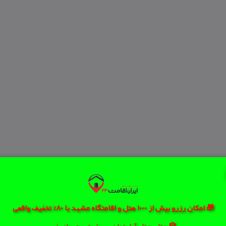
🎁 امکان رزرو بیش از 1000 هتل و اقامتگاه مشهد با 80% تخفیف واقعی
🏨 هتل، هتل آپارتمان، سوئیت و مهمانپذیر