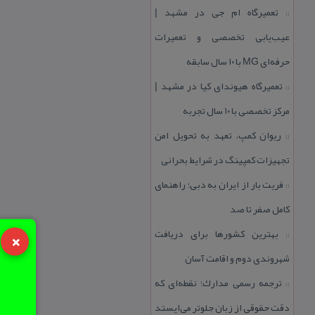
تعمیرگاه ام جی در مشهد |
::
عیب‌یابی تخصصی و تعمیرات
حرفه‌ای MG با ۱۰ سال سابقه
تعمیرگاه هیوندای كیا در مشهد |
::
مركز تخصصی با ۱۰ سال تجربه
ریوان كمپ، تعهد به تحویل امن
::
تجهیزات كمپینگ در شرایط بحرانی
فریت بار از ایران به دبی؛ راهنمای
::
كامل صفر تا صد
×
بهترین كشورها برای دریافت
::
شهروندی دوم و اقامت آسان
ترجمه رسمی مدارك؛ نقطه‌ای كه
::
دقت حقوقی از زبان جلوتر می‌ایستد