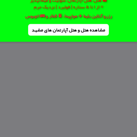
⭐ از 1 تا 5 ستاره | فولبرد | نزدیک حرم
رزرو آنلاین بلیط ✈️ هواپیما، 🚆 قطار و 🚌 اتوبوس
مشاهده هتل و هتل‌ آپارتمان های مشهد