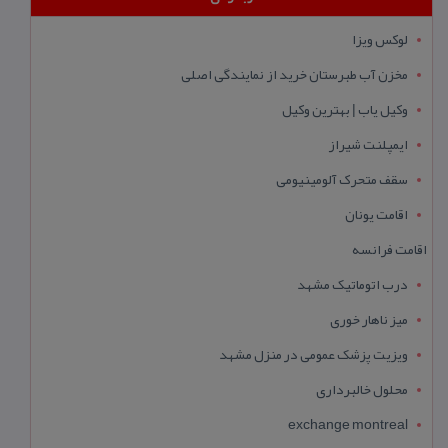
لوکس ویزا
مخزن آب طبرستان خرید از نمایندگی اصلی
وکیل یاب | بهترین وکیل
ایمپلنت شیراز
سقف متحرک آلومینیومی
اقامت یونان
اقامت فرانسه
درب اتوماتیک مشهد
میز ناهار خوری
ویزیت پزشک عمومی در منزل مشهد
محلول خالبرداری
exchange montreal