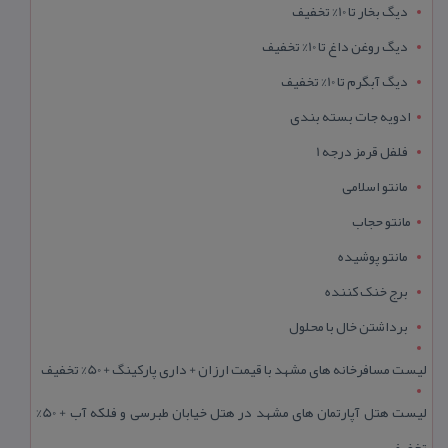
دیگ بخار تا 10% تخفیف
دیگ روغن داغ تا 10% تخفیف
دیگ آبگرم تا 10% تخفیف
ادویه جات بسته بندی
فلفل قرمز درجه 1
مانتو اسلامی
مانتو حجاب
مانتو پوشیده
برج خنک کننده
برداشتن خال با محلول
لیست مسافرخانه های مشهد با قیمت ارزان + داری پارکینگ + 50% تخفیف
لیست هتل آپارتمان های مشهد در هتل خیابان طبرسی و فلکه آب + 50%
تخفیف