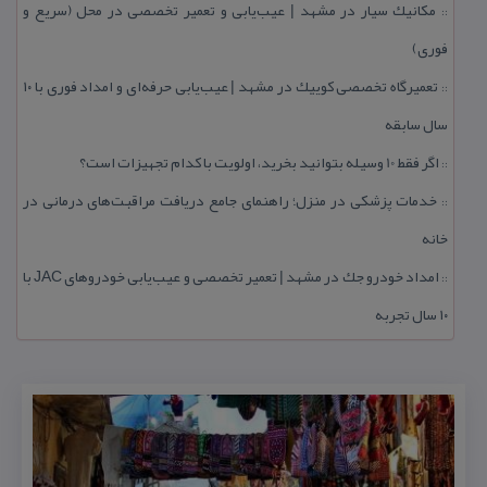
مكانیك سیار در مشهد | عیب‌یابی و تعمیر تخصصی در محل (سریع و
::
فوری)
تعمیرگاه تخصصی كوییك در مشهد | عیب‌یابی حرفه‌ای و امداد فوری با ۱۰
::
سال سابقه
اگر فقط 10 وسیله بتوانید بخرید، اولویت با كدام تجهیزات است؟
::
خدمات پزشكی در منزل؛ راهنمای جامع دریافت مراقبت‌های درمانی در
::
خانه
امداد خودرو جك در مشهد | تعمیر تخصصی و عیب‌یابی خودروهای JAC با
::
۱۰ سال تجربه