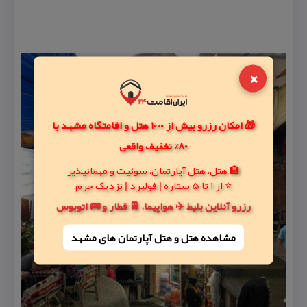
×
🎁 امکان رزرو بیش از 1000 هتل و اقامتگاه مشهد با
80% تخفیف واقعی
🏨 هتل، هتل آپارتمان، سوئیت و مهمانپذیر
⭐ از 1 تا 5 ستاره | فولبرد | نزدیک حرم
رزرو آنلاین بلیط ✈️ هواپیما، 🚆 قطار و 🚌 اتوبوس
مشاهده هتل و هتل‌ آپارتمان های مشهد