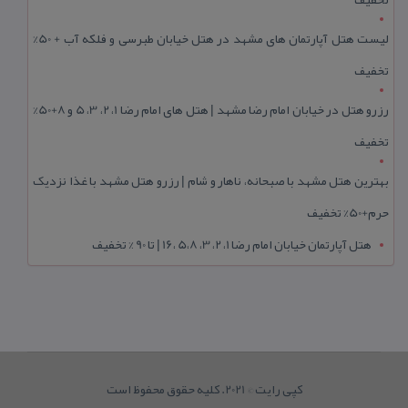
لیست هتل آپارتمان های مشهد در هتل خیابان طبرسی و فلکه آب + 50%
تخفیف
رزرو هتل در خیابان امام رضا مشهد | هتل‌ های امام رضا 1، 2، 3، 5 و 8+50%
تخفیف
بهترین هتل مشهد با صبحانه، ناهار و شام | رزرو هتل مشهد با غذا نزدیک
حرم+50% تخفیف
هتل آپارتمان خیابان امام رضا 1، 2، 3، 5،8 ،16 | تا 90 % تخفیف
کپی رایت © 2021. کلیه حقوق محفوظ است