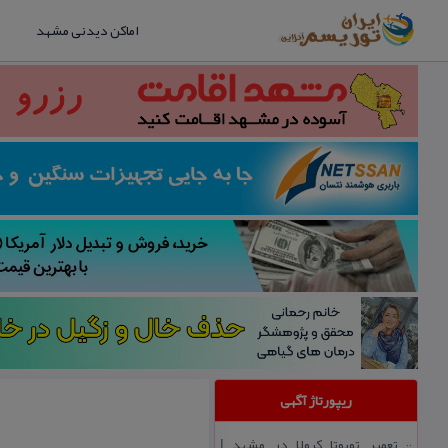
اماکن دیدنی مشهد
ریپورتاژ آگهی
تعمیر تویوتا كرولا در مشهد |
::