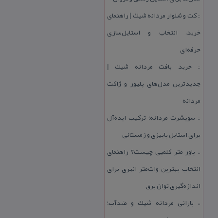
كت و شلوار مردانه شیك | راهنمای
::
خرید، انتخاب و استایل‌سازی
حرفه‌ای
خرید بافت مردانه شیك |
::
جدیدترین مدل‌های پلیور و ژاكت
مردانه
سویشرت مردانه؛ تركیب ایده‌آل
::
برای استایل پاییزی و زمستانی
پاور متر كلمپی چیست؟ راهنمای
::
انتخاب بهترین وات‌متر انبری برای
اندازه‌گیری توان برق
بارانی مردانه شیك و ضدآب؛
::