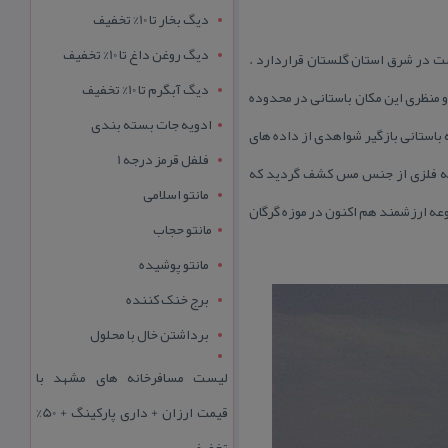
دیگ بخار تا 10% تخفیف
دیگ روغن داغ تا 10% تخفیف
غربی رودخانه تركولو در ۲كیلومتری شمال شهر مینودشت در شرق استان گلستان قراردارد .
دیگ آبگرم تا 10% تخفیف
 حریم تاریخی و منظری این مكان باستانی در محدوده
ادویه جات بسته بندی
ه باستانی بازگیر شواهدی از داده های
فلفل قرمز درجه 1
جم قبل از میلاد و اواخر دوره مفرغ شناسایی شد در این مكان باستانی در اسفند ماه ۱۳۷۹ مجموعه فلزی از جنس مس كشف گردید كه
مانتو اسلامی
 مجموعه ارزشمند هم اكنون در موزه گرگان
مانتو حجاب
مانتو پوشیده
برج خنک کننده
برداشتن خال با محلول
لیست مسافرخانه های مشهد با
قیمت ارزان + داری پارکینگ + 50%
تخفیف