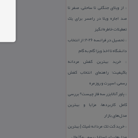
از ویلای جنگلی تا ساحلی، صفر تا
::
صد اجاره ویلا در رامسر برای یك
تعطیلات خاطره‌انگیز
تحصیل در فرانسه 2026؛ از انتخاب
::
دانشگاه تا اخذ ویزا گام به گام
خرید بهترین كفش مردانه
::
باكیفیت؛ راهنمای انتخاب كفش
رسمی، اسپرت و روزمره
پاور آنالایزر سه فاز چیست؟ بررسی
::
كامل كاربردها، مزایا و بهترین
مدل‌های بازار
خرید كت تك مردانه شیك | بهترین
::
مدل‌ها برای استایل رسمی و كژوال