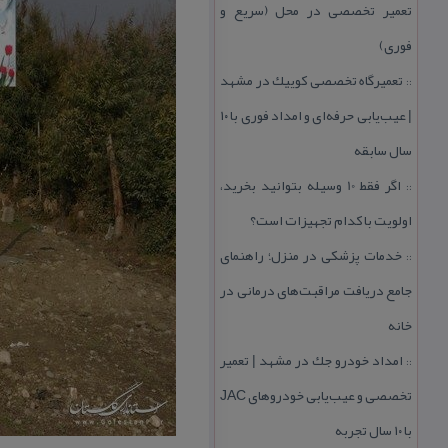
تعمیر تخصصی در محل (سریع و
فوری)
تعمیرگاه تخصصی كوییك در مشهد
::
| عیب‌یابی حرفه‌ای و امداد فوری با ۱۰
سال سابقه
اگر فقط 10 وسیله بتوانید بخرید،
::
اولویت با كدام تجهیزات است؟
خدمات پزشكی در منزل؛ راهنمای
::
جامع دریافت مراقبت‌های درمانی در
خانه
امداد خودرو جك در مشهد | تعمیر
::
تخصصی و عیب‌یابی خودروهای JAC
با ۱۰ سال تجربه