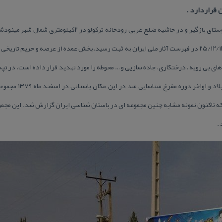
قراردارد .
تپه باستانی بازگیر در جنوب شرقی روستای بازگیر و در حاشیه ضلع 
این تپه به شماره ۳۵۴۷ در تاریخ ۲۵/۱۲/۱۳۷۹ در فهرست آثار ملی ایران به ثبت رسید.بخش عمده از عرصه و
ای بی رویه ، درختكاری، جاده سازیی و … محوطه را مورد تهدید قرار داده است. در تپ
باستان شناختی هزاره پن
 میلاد می رسد كه تاكنون نمونه مشابه چنین مجموعه ای در باستان شناسی ایران گزارش شد. این
.