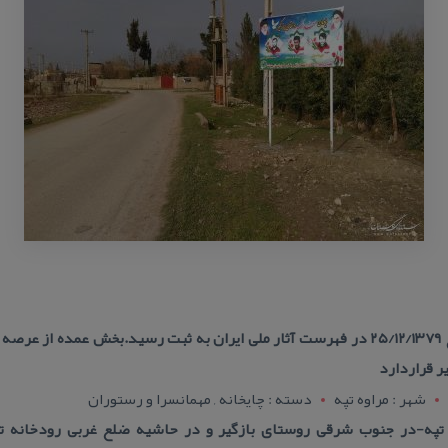
این تپه به شماره ۳۵۴۷ در تاریخ ۲۵/۱۲/۱۳۷۹ در فهرست آثار ملی ایران به ثبت رسید.بخش 
ر قراردارد
شهر : مراوه تپه
دسته : چایخانه , مهمانسرا و رستوران