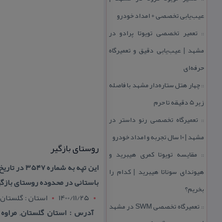
عیب‌یابی تخصصی + امداد خودرو
تعمیر تخصصی تویوتا پرادو در
::
مشهد | عیب‌یابی دقیق و تعمیرگاه
حرفه‌ای
چهار هتل‌ ستاره‌دار مشهد با فاصله
::
زیر 5 دقیقه تا حرم
تعمیرگاه تخصصی رنو داستر در
::
مشهد | ۱۰ سال تجربه و امداد خودرو
روستای بازگیر
مقایسه تویوتا كمری هیبرید و
::
هیوندای سوناتا هیبرید | كدام را
باستانی در محدوده روستای بازگی
بخریم؟
1400/11/25
استان : گلستان
تعمیرگاه تخصصی SWM در مشهد
::