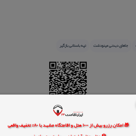
جاهای دیدنی مینودشت
تپه باستانی بازگیر
🎁 امکان رزرو بیش از 1000 هتل و اقامتگاه مشهد با 80% تخفیف واقعی
🏨 هتل، هتل آپارتمان، سوئیت و مهمانپذیر