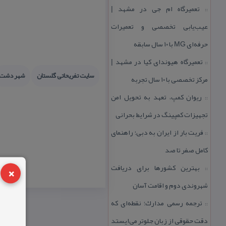
تعمیرگاه ام جی در مشهد |
::
عیب‌یابی تخصصی و تعمیرات
حرفه‌ای MG با ۱۰ سال سابقه
تعمیرگاه هیوندای كیا در مشهد |
::
سایت تفریحاتی گلستان
شهر دشت
مركز تخصصی با ۱۰ سال تجربه
ریوان كمپ، تعهد به تحویل امن
::
تجهیزات كمپینگ در شرایط بحرانی
فریت بار از ایران به دبی؛ راهنمای
::
كامل صفر تا صد
×
بهترین كشورها برای دریافت
::
شهروندی دوم و اقامت آسان
ترجمه رسمی مدارك؛ نقطه‌ای كه
::
دقت حقوقی از زبان جلوتر می‌ایستد