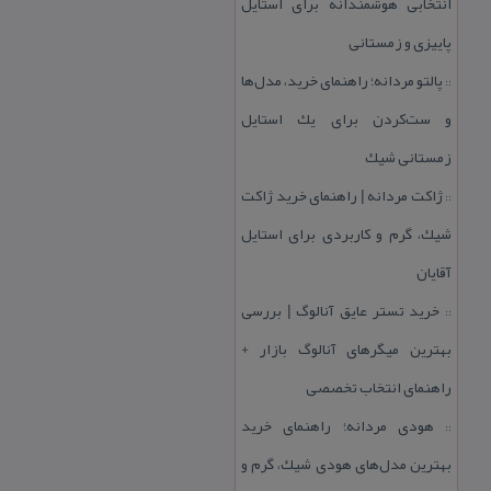
انتخابی هوشمندانه برای استایل
پاییزی و زمستانی
پالتو مردانه؛ راهنمای خرید، مدل‌ها
::
و ست‌كردن برای یك استایل
زمستانی شیك
ژاكت مردانه | راهنمای خرید ژاكت
::
شیك، گرم و كاربردی برای استایل
آقایان
خرید تستر عایق آنالوگ | بررسی
::
بهترین میگرهای آنالوگ بازار +
راهنمای انتخاب تخصصی
هودی مردانه؛ راهنمای خرید
::
بهترین مدل‌های هودی شیك، گرم و