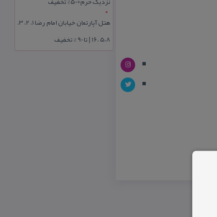
نزدیک حرم+50% تخفیف
هتل آپارتمان خیابان امام رضا 1، 2، 3،
5،8 ،16 | تا 90 % تخفیف