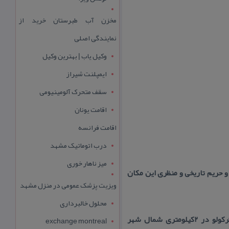
مخزن آب طبرستان خرید از
نمایندگی اصلی
وکیل یاب | بهترین وکیل
ایمپلنت شیراز
سقف متحرک آلومینیومی
اقامت یونان
اقامت فرانسه
درب اتوماتیک مشهد
میز ناهار خوری
عمده از عرصه و حریم تاریخی و منظری این مكان
ویزیت پزشک عمومی در منزل مشهد
محلول خالبرداری
آدرس : استان گلستان, مراوه تپه-در جنوب شرقی روستای بازگیر و در حاشیه ضلع غربی رودخانه تركولو در ۲كیلومتری شمال شهر
exchange montreal