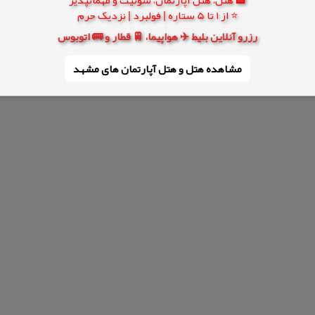
⭐ از 1 تا 5 ستاره | فولبرد | نزدیک حرم
رزرو آنلاین بلیط ✈️ هواپیما، 🚆 قطار و 🚌 اتوبوس
مشاهده هتل و هتل‌ آپارتمان های مشهد