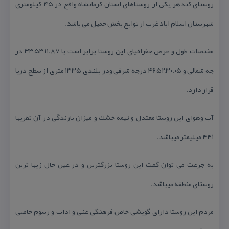
روستای كندهر یكی از روستاهای استان كرمانشاه واقع در ۴۵ كیلومتری
شهرستان اسلام اباد غرب ار توابع بخش حمیل می باشد.
مختصات طول و عرض جغرافیای این روستا برابر است با ۳۳,۵۳,۱۱.۸۷ در
جه شمالی و ۴۶,۵۲,۳۰.۰۵ درجه شرقی ودر بلندی ۱۳۳۵ متری از سطح دریا
قرار دارد.
آب وهوای این روستا معتدل و نیمه خشك و میزان بارندگی در آن تقریبا
۴۴۱ میلیمتر میباشد.
به جرعت می توان گفت این روستا بزرگترین و در عین حال زیبا ترین
روستای منطقه میباشد.
مردم این روستا دارای گویشی خاص فرهنگی غنی و اداب و رسوم خاصی