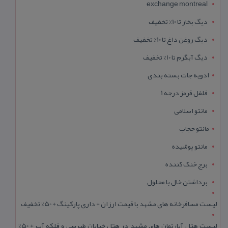
exchange montreal
دیگ بخار تا 10% تخفیف
دیگ روغن داغ تا 10% تخفیف
دیگ آبگرم تا 10% تخفیف
ادویه جات بسته بندی
فلفل قرمز درجه 1
مانتو اسلامی
مانتو حجاب
مانتو پوشیده
برج خنک کننده
برداشتن خال با محلول
لیست مسافرخانه های مشهد با قیمت ارزان + داری پارکینگ + 50% تخفیف
لیست هتل آپارتمان های مشهد در هتل خیابان طبرسی و فلکه آب + 50%