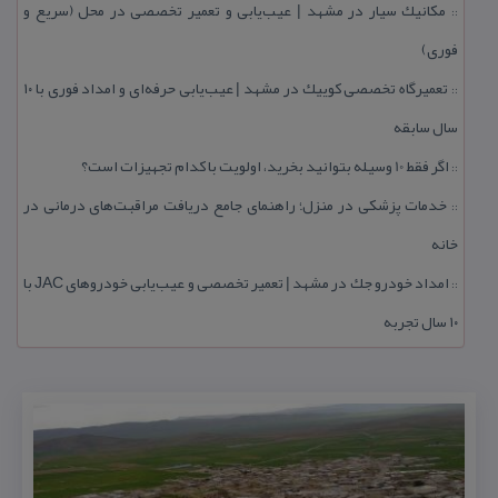
مكانیك سیار در مشهد | عیب‌یابی و تعمیر تخصصی در محل (سریع و
::
فوری)
تعمیرگاه تخصصی كوییك در مشهد | عیب‌یابی حرفه‌ای و امداد فوری با ۱۰
::
سال سابقه
اگر فقط 10 وسیله بتوانید بخرید، اولویت با كدام تجهیزات است؟
::
خدمات پزشكی در منزل؛ راهنمای جامع دریافت مراقبت‌های درمانی در
::
خانه
امداد خودرو جك در مشهد | تعمیر تخصصی و عیب‌یابی خودروهای JAC با
::
۱۰ سال تجربه