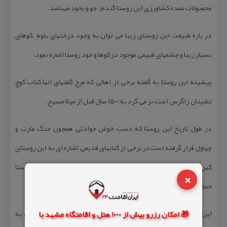
محصولات عمده كشاورزی این روستا گندم ، جو و نخود میباشد.
در باره طبیعت این روستای زیبا می توان به وجود درختهای بلوط .كوهای
بسیار زیبا و چشمهای طبیعی موجود در كوها و خود روستا اشاره نمود.
پیشینه این روستا به گفته برخی از اهالی كه مرج گفتهای انها كتاب كوچ
نشینان زاگرس است بر می گرد به ۱۵۰۰ سال قبل از میلا مسیح .
در طول تاریخ این روستا كه دست خوش حوادثی همچون جنگ غارت و
چپاول قرار گرفته است,در برخی از كتابهای قدیمی اشاره ای به این روستای
كهن شده است كه در هنگام لشكر كشی ایلامیها به پارس به این روستا
×
حمله و این روستا را غارت كردند.
🎁 امکان رزرو بیش از 1000 هتل و اقامتگاه مشهد با
این روستا در قدیم مركز حكومت بوده وبرای اثبات این ا دعا میتوان به