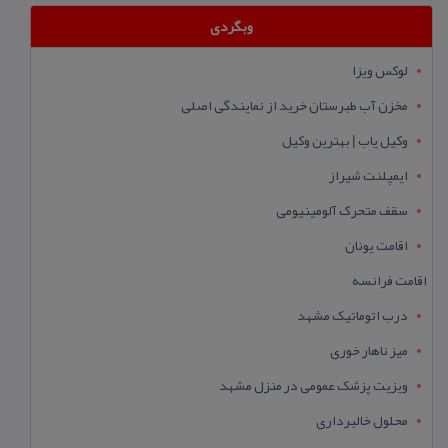
وبگردی
لوکس ویزا
مخزن آب طبرستان خرید از نمایندگی اصلی
وکیل یاب | بهترین وکیل
ایمپلنت شیراز
سقف متحرک آلومینیومی
اقامت یونان
اقامت فرانسه
درب اتوماتیک مشهد
میز ناهار خوری
ویزیت پزشک عمومی در منزل مشهد
محلول خالبرداری