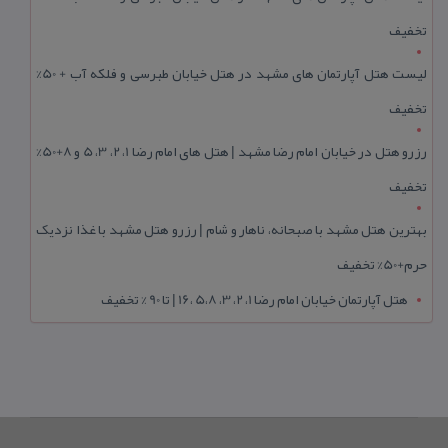
تخفیف
لیست هتل آپارتمان های مشهد در هتل خیابان طبرسی و فلکه آب + 50%
تخفیف
رزرو هتل در خیابان امام رضا مشهد | هتل‌ های امام رضا 1، 2، 3، 5 و 8+50%
تخفیف
بهترین هتل مشهد با صبحانه، ناهار و شام | رزرو هتل مشهد با غذا نزدیک
حرم+50% تخفیف
هتل آپارتمان خیابان امام رضا 1، 2، 3، 5،8 ،16 | تا 90 % تخفیف