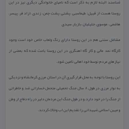
شناسند البته لازم به ذكر است كه نامهای خانوادگی دیگری نیز در این
روستا هست از قبیل: طهماسبی ،پشتی ،پشت چمن، زندی ،ازاد فر، پیسر،
هاشمی ، موسوی، جلیلیان ،بازیار.سیدی
مشاغل سنتی هم در این روستا دارای رنگ ولعاب خاص خود است وجود
كارگاه نمد مالی و كار گاه اهنگری در این روستا باعث شده كه بعضی از
نیازهای مردم توسط خود اهالی تامین شود.
این روستا با توجه به محل قرار گیری آن در استان مرزی كرمانشاه و نزدیكی
به نوار مرزی در طول ۸ سال جنگ تحمیلی متحمل خساراتی شد و خاطراتی
از جنگ را در خود دارد.و در طول جنگ این مردمان دلیر در راه دفاع از وطن
و میهن اسلامی شهیدانی را تقدیم این اب وخاك كردند.