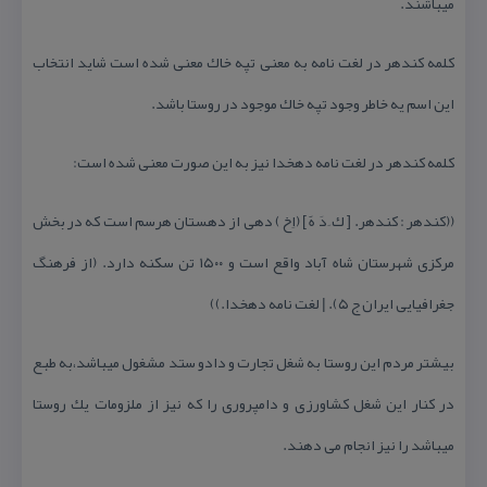
میباشند.
كلمه كندهر در لغت نامه به معنی تپه خاك معنی شده است شاید انتخاب
این اسم یه خاطر وجود تپه خاك موجود در روستا باشد.
كلمه كندهر در لغت نامه دهخدا نیز به این صورت معنی شده است:
((كندهر : كندهر. [ ك َ دَ هََ ] (اِخ ) دهی از دهستان هرسم است كه در بخش
مركزی شهرستان شاه آباد واقع است و ۱۵۰۰ تن سكنه دارد. (از فرهنگ
جغرافیایی ایران ج ۵). | لغت نامه دهخدا.))
بیشتر مردم این روستا به شغل تجارت و دادو ستد مشغول میباشد،به طبع
در كنار این شغل كشاورزی و دامپروری را كه نیز از ملزومات یك روستا
میباشد را نیز انجام می دهند.