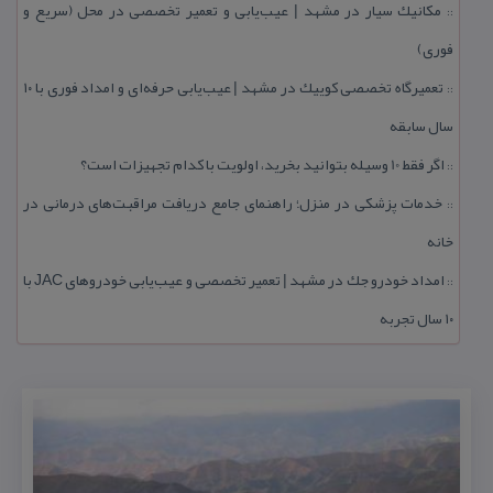
مكانیك سیار در مشهد | عیب‌یابی و تعمیر تخصصی در محل (سریع و
::
فوری)
تعمیرگاه تخصصی كوییك در مشهد | عیب‌یابی حرفه‌ای و امداد فوری با ۱۰
::
سال سابقه
اگر فقط 10 وسیله بتوانید بخرید، اولویت با كدام تجهیزات است؟
::
خدمات پزشكی در منزل؛ راهنمای جامع دریافت مراقبت‌های درمانی در
::
خانه
امداد خودرو جك در مشهد | تعمیر تخصصی و عیب‌یابی خودروهای JAC با
::
۱۰ سال تجربه