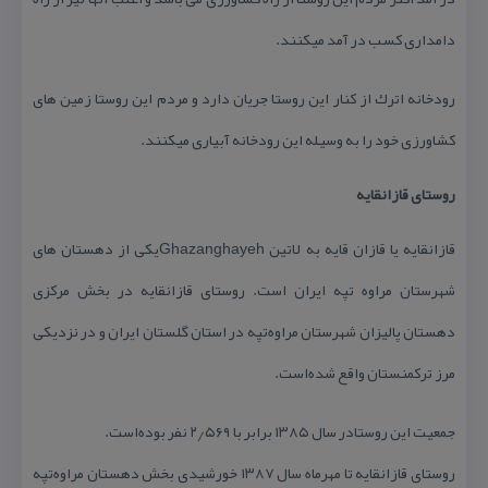
دامداری كسب در آمد میكنند.
رودخانه اترك از كنار این روستا جریان دارد و مردم این روستا زمین های
كشاورزی خود را به وسیله این رودخانه آبیاری میكنند.
روستای قازانقایه
قازانقایه یا قازان قایه به لاتین Ghazanghayehیكی از دهستان های
شهرستان مراوه تپه ایران است. روستای قازانقایه در بخش مركزی
دهستان پالیزان شهرستان مراوه‌تپه در استان گلستان ایران و در نزدیكی
مرز تركمنستان واقع شده‌است.
جمعیت این روستادر سال ۱۳۸۵ برابر با ۲٫۵۶۹ نفر بوده‌است.
روستای قازانقایه تا مهرماه سال ۱۳۸۷ خورشیدی بخش دهستان مراوه‌تپه