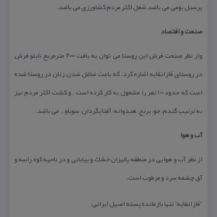
پرسنل بومی می باشد.شغل اكثر مردم كشاورزی می باشد.
صنعت و اقتصاد
واز نظر صنعت فرش این روستا می توان به بافت ۲۰۰۰ مترمربع تابلو فرش
در روستای قازانقایه اشاره كرد. كه باعث شاغل شدن زنان در روستا شده
است كه حدود ۱۰۰ نفر را مشغول به كار كرده است . و كشت اكثر مردم نیز
به ترتیب گندم، جو، برنج، هندوانه، آفتابگردان، سویاو… می باشد.
آب و هوا
از نظر آب و هوایی در منطقه پالیزان خشك و بیابانی و در ناحیه كوه راسه و
آق چشمه سرد و مرطوب است.
“قازانقایه” تنها بازمانده پسته اصیل ایرانی: