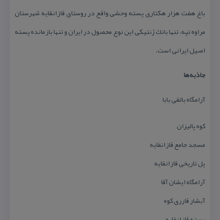
باغ هفت هزار هكتاری پسته وحشی واقع در روستای قازانقایه شهرستان
مراوه تپه، تنها بانك ژنتیكی این نوع محصول در ایران و تنها بازمانده پسته
اصیل ایرانی است.
جاذبه‌ها
آرامگاه بالقی بابا
كوه پالیزان
مسجد جامع قازانقایه
پل تاریخی قازانقایه
آرامگاه ایشان آقا
آبشار قارری كوه
پسته قازانقایه