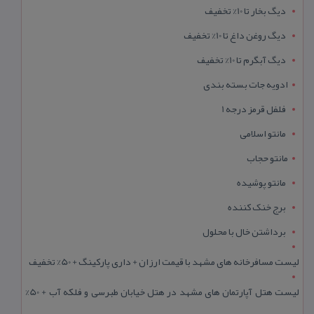
دیگ بخار تا 10% تخفیف
دیگ روغن داغ تا 10% تخفیف
دیگ آبگرم تا 10% تخفیف
ادویه جات بسته بندی
فلفل قرمز درجه 1
مانتو اسلامی
مانتو حجاب
مانتو پوشیده
برج خنک کننده
برداشتن خال با محلول
لیست مسافرخانه های مشهد با قیمت ارزان + داری پارکینگ + 50% تخفیف
لیست هتل آپارتمان های مشهد در هتل خیابان طبرسی و فلکه آب + 50%