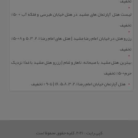
تخفیف
لیست هتل آپارتمان های مشهد در هتل خیابان طبرسی و فلکه آب + 50%
تخفیف
رزرو هتل در خیابان امام رضا مشهد | هتل‌ های امام رضا 1، 2، 3، 5 و 8+50%
تخفیف
بهترین هتل مشهد با صبحانه، ناهار و شام | رزرو هتل مشهد با غذا نزدیک
حرم+50% تخفیف
هتل آپارتمان خیابان امام رضا 1، 2، 3، 5،8 ،16 | تا 90 % تخفیف
کپی رایت © 2021. کلیه حقوق محفوظ است