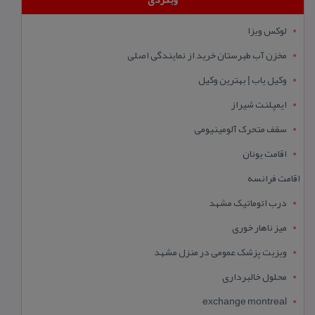
لوکس ویزا
مخزن آب طبرستان خرید از نمایندگی اصلی
وکیل یاب | بهترین وکیل
ایمپلنت شیراز
سقف متحرک آلومینیومی
اقامت یونان
اقامت فرانسه
درب اتوماتیک مشهد
میز ناهار خوری
ویزیت پزشک عمومی در منزل مشهد
محلول خالبرداری
exchange montreal