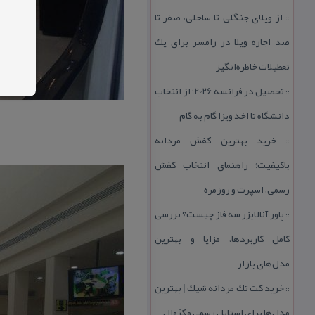
از ویلای جنگلی تا ساحلی، صفر تا
::
صد اجاره ویلا در رامسر برای یك
تعطیلات خاطره‌انگیز
تحصیل در فرانسه 2026؛ از انتخاب
::
دانشگاه تا اخذ ویزا گام به گام
خرید بهترین كفش مردانه
::
باكیفیت؛ راهنمای انتخاب كفش
رسمی، اسپرت و روزمره
پاور آنالایزر سه فاز چیست؟ بررسی
::
كامل كاربردها، مزایا و بهترین
مدل‌های بازار
خرید كت تك مردانه شیك | بهترین
::
مدل‌ها برای استایل رسمی و كژوال