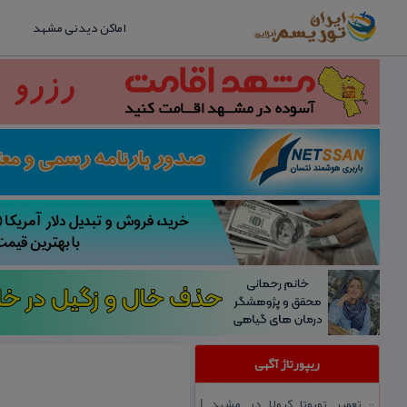
اماکن دیدنی مشهد
ریپورتاژ آگهی
تعمیر تویوتا كرولا در مشهد |
::