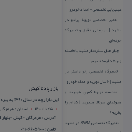
عیب‌یابی تخصصی + امداد خودرو
تعمیر تخصصی تویوتا پرادو در
::
مشهد | عیب‌یابی دقیق و تعمیرگاه
حرفه‌ای
چهار هتل‌ ستاره‌دار مشهد با فاصله
::
زیر 5 دقیقه تا حرم
تعمیرگاه تخصصی رنو داستر در
::
مشهد | ۱۰ سال تجربه و امداد خودرو
بازار پادنا كیش
مقایسه تویوتا كمری هیبرید و
::
این بازارچه در سال ۱۳۹۰ به بهره برداری رسید و بیشتر در حوزه مبلمان خانگی فعال است ، در این مجموعه همچنین فروشگاه
هیوندای سوناتا هیبرید | كدام را
1400/11/25
استان : هرمزگان
بخریم؟
آدرس : هرمزگان -كیش -بلوار ا
تعمیرگاه تخصصی SWM در مشهد
::
تلفن : 66059000-021