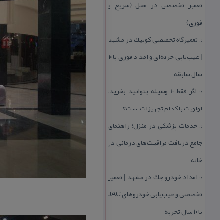
تعمیر تخصصی در محل (سریع و
فوری)
تعمیرگاه تخصصی كوییك در مشهد
::
| عیب‌یابی حرفه‌ای و امداد فوری با ۱۰
سال سابقه
اگر فقط 10 وسیله بتوانید بخرید،
::
اولویت با كدام تجهیزات است؟
خدمات پزشكی در منزل؛ راهنمای
::
جامع دریافت مراقبت‌های درمانی در
خانه
امداد خودرو جك در مشهد | تعمیر
::
تخصصی و عیب‌یابی خودروهای JAC
با ۱۰ سال تجربه