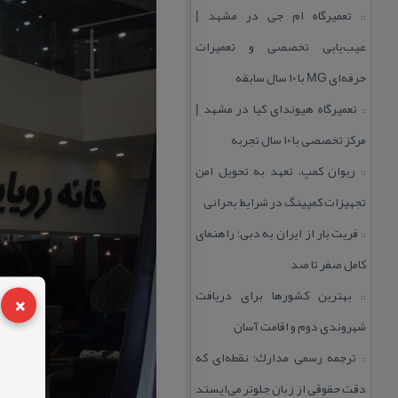
تعمیرگاه ام جی در مشهد |
::
عیب‌یابی تخصصی و تعمیرات
حرفه‌ای MG با ۱۰ سال سابقه
تعمیرگاه هیوندای كیا در مشهد |
::
مركز تخصصی با ۱۰ سال تجربه
ریوان كمپ، تعهد به تحویل امن
::
تجهیزات كمپینگ در شرایط بحرانی
فریت بار از ایران به دبی؛ راهنمای
::
كامل صفر تا صد
×
بهترین كشورها برای دریافت
::
شهروندی دوم و اقامت آسان
ترجمه رسمی مدارك؛ نقطه‌ای كه
::
دقت حقوقی از زبان جلوتر می‌ایستد