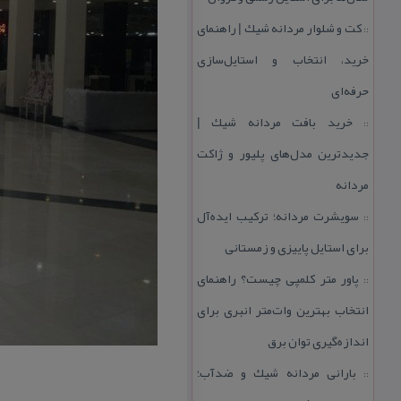
كت و شلوار مردانه شیك | راهنمای
::
خرید، انتخاب و استایل‌سازی
حرفه‌ای
خرید بافت مردانه شیك |
::
جدیدترین مدل‌های پلیور و ژاكت
مردانه
سویشرت مردانه؛ تركیب ایده‌آل
::
برای استایل پاییزی و زمستانی
پاور متر كلمپی چیست؟ راهنمای
::
انتخاب بهترین وات‌متر انبری برای
اندازه‌گیری توان برق
بارانی مردانه شیك و ضدآب؛
::