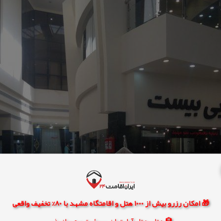
🎁 امکان رزرو بیش از 1000 هتل و اقامتگاه مشهد با 80% تخفیف واقعی
🏨 هتل، هتل آپارتمان، سوئیت و مهمانپذیر