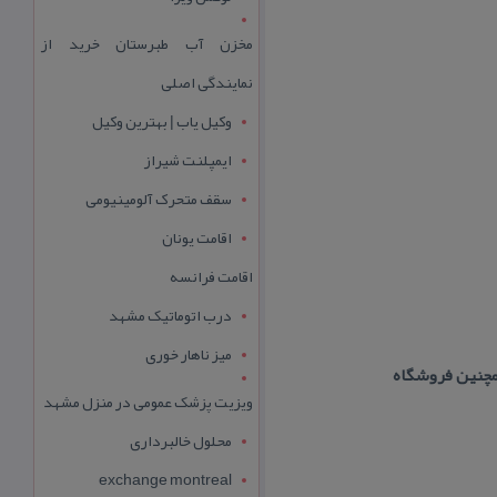
مخزن آب طبرستان خرید از
نمایندگی اصلی
وکیل یاب | بهترین وکیل
ایمپلنت شیراز
سقف متحرک آلومینیومی
اقامت یونان
اقامت فرانسه
درب اتوماتیک مشهد
میز ناهار خوری
ویزیت پزشک عمومی در منزل مشهد
محلول خالبرداری
exchange montreal