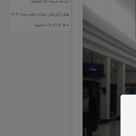
نزدیک حرم+50% تخفیف
هتل آپارتمان خیابان امام رضا 1، 2، 3،
5،8 ،16 | تا 90 % تخفیف