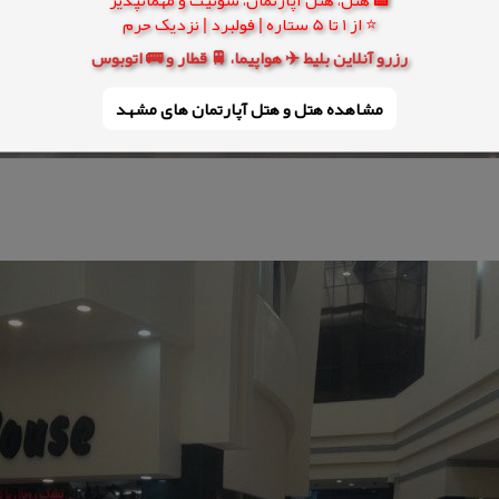
⭐ از 1 تا 5 ستاره | فولبرد | نزدیک حرم
رزرو آنلاین بلیط ✈️ هواپیما، 🚆 قطار و 🚌 اتوبوس
مشاهده هتل و هتل‌ آپارتمان های مشهد