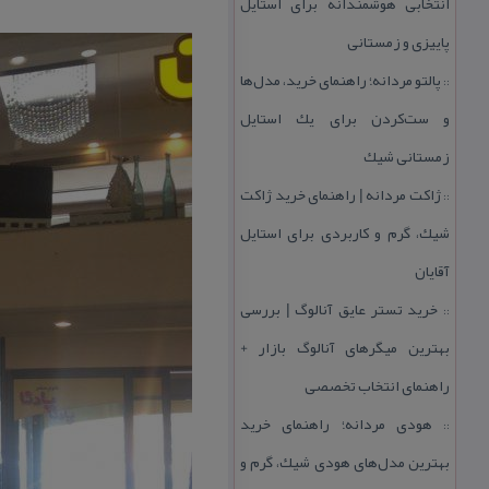
انتخابی هوشمندانه برای استایل
پاییزی و زمستانی
پالتو مردانه؛ راهنمای خرید، مدل‌ها
::
و ست‌كردن برای یك استایل
زمستانی شیك
ژاكت مردانه | راهنمای خرید ژاكت
::
شیك، گرم و كاربردی برای استایل
آقایان
خرید تستر عایق آنالوگ | بررسی
::
بهترین میگرهای آنالوگ بازار +
راهنمای انتخاب تخصصی
هودی مردانه؛ راهنمای خرید
::
بهترین مدل‌های هودی شیك، گرم و