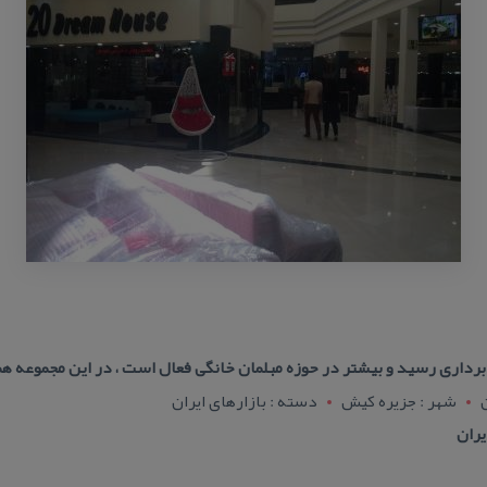
شهر : جزيره کيش
دسته : بازارهای ایران
یران