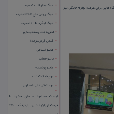
دیگ بخار تا 10% تخفیف
 فروشگاه هایی برای عرضه لوازم خانگی نیز
دیگ روغن داغ تا 10% تخفیف
دیگ آبگرم تا 10% تخفیف
ادویه جات بسته بندی
فلفل قرمز درجه 1
مانتو اسلامی
مانتو حجاب
مانتو پوشیده
برج خنک کننده
برداشتن خال با محلول
لیست مسافرخانه های مشهد با
قیمت ارزان + داری پارکینگ + 50%
تخفیف