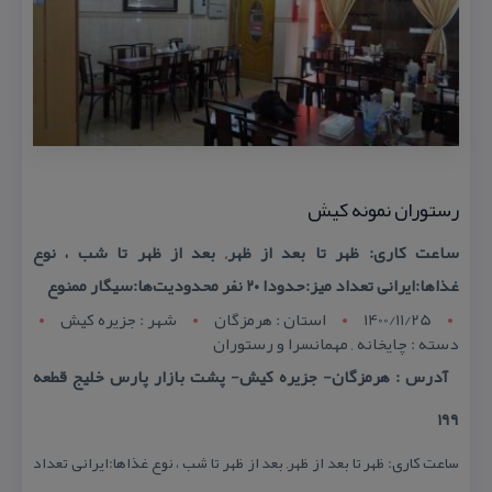
رستوران نمونه كیش
ساعت كاری: ظهر تا بعد از ظهر, بعد از ظهر تا شب ، نوع
غذاها:ایرانی تعداد میز:حدودا ۲۰ نفر محدودیت‌ها:سیگار ممنوع
1400/11/25
استان : هرمزگان
شهر : جزيره کيش
دسته : چایخانه , مهمانسرا و رستوران
آدرس : هرمزگان- جزیره كیش- پشت بازار پارس خلیج قطعه
۱۹۹
ساعت كاری: ظهر تا بعد از ظهر, بعد از ظهر تا شب ، نوع غذاها:ایرانی تعداد