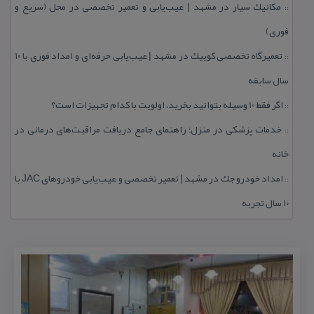
مكانیك سیار در مشهد | عیب‌یابی و تعمیر تخصصی در محل (سریع و
::
فوری)
تعمیرگاه تخصصی كوییك در مشهد | عیب‌یابی حرفه‌ای و امداد فوری با ۱۰
::
سال سابقه
اگر فقط 10 وسیله بتوانید بخرید، اولویت با كدام تجهیزات است؟
::
خدمات پزشكی در منزل؛ راهنمای جامع دریافت مراقبت‌های درمانی در
::
خانه
امداد خودرو جك در مشهد | تعمیر تخصصی و عیب‌یابی خودروهای JAC با
::
۱۰ سال تجربه