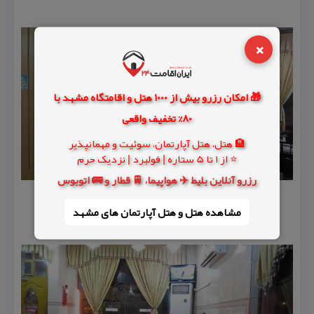
×
🎁 امکان رزرو بیش از 1000 هتل و اقامتگاه مشهد با
80% تخفیف واقعی
🏨 هتل، هتل آپارتمان، سوئیت و مهمانپذیر
⭐ از 1 تا 5 ستاره | فولبرد | نزدیک حرم
رزرو آنلاین بلیط ✈️ هواپیما، 🚆 قطار و 🚌 اتوبوس
مشاهده هتل و هتل‌ آپارتمان های مشهد