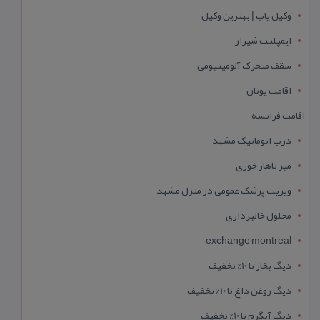
وکیل یاب | بهترین وکیل
ایمپلنت شیراز
سقف متحرک آلومینیومی
اقامت یونان
اقامت فرانسه
درب اتوماتیک مشهد
میز ناهار خوری
ویزیت پزشک عمومی در منزل مشهد
محلول خالبرداری
exchange montreal
دیگ بخار تا 10% تخفیف
دیگ روغن داغ تا 10% تخفیف
دیگ آبگرم تا 10% تخفیف