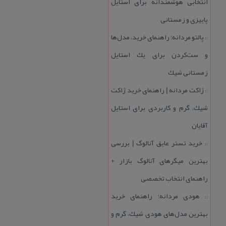
انتخابی هوشمندانه برای استایل
پاییزی و زمستانی
پالتو مردانه؛ راهنمای خرید، مدل‌ها
::
و ست‌كردن برای یك استایل
زمستانی شیك
ژاكت مردانه | راهنمای خرید ژاكت
::
شیك، گرم و كاربردی برای استایل
آقایان
خرید تستر عایق آنالوگ | بررسی
::
بهترین میگرهای آنالوگ بازار +
راهنمای انتخاب تخصصی
هودی مردانه؛ راهنمای خرید
::
بهترین مدل‌های هودی شیك، گرم و