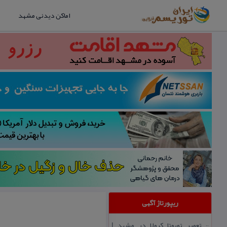
اماکن دیدنی مشهد
ریپورتاژ آگهی
تعمیر تویوتا كرولا در مشهد |
::