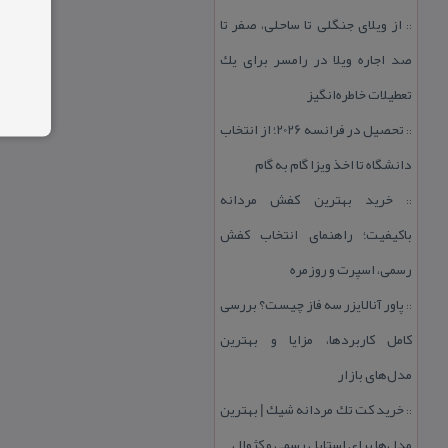
از ویلای جنگلی تا ساحلی، صفر تا
::
صد اجاره ویلا در رامسر برای یك
تعطیلات خاطره‌انگیز
تحصیل در فرانسه 2026؛ از انتخاب
::
دانشگاه تا اخذ ویزا گام به گام
خرید بهترین كفش مردانه
::
باكیفیت؛ راهنمای انتخاب كفش
رسمی، اسپرت و روزمره
پاور آنالایزر سه فاز چیست؟ بررسی
::
كامل كاربردها، مزایا و بهترین
مدل‌های بازار
خرید كت تك مردانه شیك | بهترین
::
مدل‌ها برای استایل رسمی و كژوال