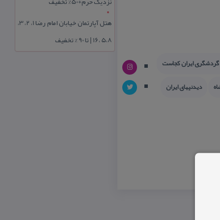
نزدیک حرم+50% تخفیف
هتل آپارتمان خیابان امام رضا 1، 2، 3،
5،8 ،16 | تا 90 % تخفیف
 گردشگری ایران كجاست
اه
دیدنیهای ایران