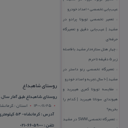
عیب‌یابی تخصصی + امداد خودرو
تعمیر تخصصی تویوتا پرادو در
::
مشهد | عیب‌یابی دقیق و تعمیرگاه
حرفه‌ای
چهار هتل‌ ستاره‌دار مشهد با فاصله
::
زیر 5 دقیقه تا حرم
تعمیرگاه تخصصی رنو داستر در
::
مشهد | ۱۰ سال تجربه و امداد خودرو
روستای شاهبداغ
مقایسه تویوتا كمری هیبرید و
::
روستای شاهبداغ طبق آمار سال ۸۸ دارای ۴۵۰ نفر جمعیت و ۶۳ خانوار است شغل مردم این روستا بیشتر شغل های آزاد وبیشتر
هیوندای سوناتا هیبرید | كدام را
1400/11/25
استان : کرمانشا
بخریم؟
آدرس : كرمانشاه- ۵۴ كیلومتری اسلام آباد غرب- روستای شاهبداغ
تعمیرگاه تخصصی SWM در مشهد
::
تلفن : 66059000-021