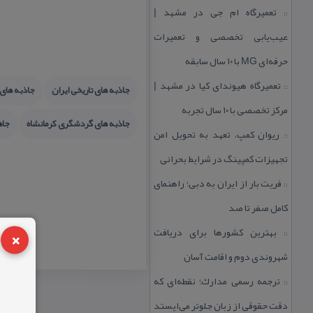
تعمیرگاه ام جی در مشهد |
::
عیب‌یابی تخصصی و تعمیرات
حرفه‌ای MG با ۱۰ سال سابقه
تعمیرگاه هیوندای كیا در مشهد |
::
جاذبه های تاریخی ایران
جاذبه های 
مركز تخصصی با ۱۰ سال تجربه
جاذبه های گردشگری كرمانشاه
جاه
ریوان كمپ، تعهد به تحویل امن
::
تجهیزات كمپینگ در شرایط بحرانی
فریت بار از ایران به دبی؛ راهنمای
::
كامل صفر تا صد
×
بهترین كشورها برای دریافت
::
شهروندی دوم و اقامت آسان
ترجمه رسمی مدارك؛ نقطه‌ای كه
::
دقت حقوقی از زبان جلوتر می‌ایستد