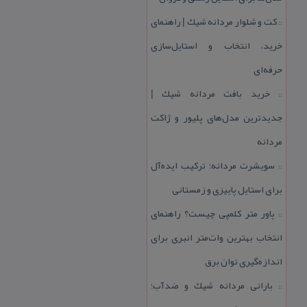
كت و شلوار مردانه شیك | راهنمای
::
خرید، انتخاب و استایل‌سازی
حرفه‌ای
خرید بافت مردانه شیك |
::
جدیدترین مدل‌های پلیور و ژاكت
مردانه
سویشرت مردانه؛ تركیب ایده‌آل
::
برای استایل پاییزی و زمستانی
پاور متر كلمپی چیست؟ راهنمای
::
انتخاب بهترین وات‌متر انبری برای
اندازه‌گیری توان برق
بارانی مردانه شیك و ضدآب؛
::