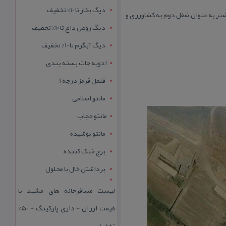
دیگ بخار تا 10% تخفیف
یشتر شغل های آزاد وبیشتر به عنوان شغل دوم به كشاورزی و
دیگ روغن داغ تا 10% تخفیف
دیگ آبگرم تا 10% تخفیف
ادویه جات بسته بندی
فلفل قرمز درجه 1
مانتو اسلامی
مانتو حجاب
مانتو پوشیده
برج خنک کننده
برداشتن خال با محلول
لیست مسافرخانه های مشهد با
قیمت ارزان + داری پارکینگ + 50%
تخفیف