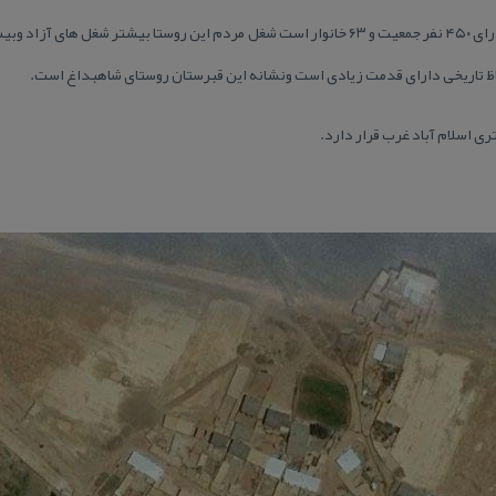
روستای شاهبداغ طبق آمار سال ۸۸ دارای ۴۵۰ نفر جمعیت و ۶۳ خانوار است شغل مردم این روستا ب
حاظ تاریخی دارای قدمت زیادی است ونشانه این قبرستان روستای شاهبداغ است.