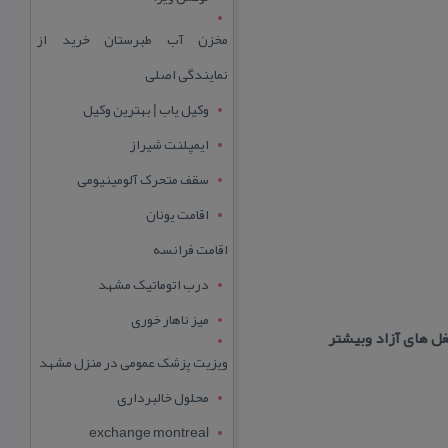
مخزن آب طبرستان خرید از
نمایندگی اصلی
وکیل یاب | بهترین وکیل
ایمپلنت شیراز
سقف متحرک آلومینیومی
اقامت یونان
اقامت فرانسه
درب اتوماتیک مشهد
میز ناهار خوری
ویزیت پزشک عمومی در منزل مشهد
محلول خالبرداری
exchange montreal