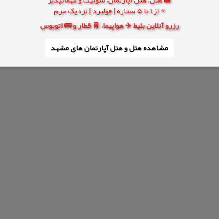
⭐ از 1 تا 5 ستاره | فولبرد | نزدیک حرم
رزرو آنلاین بلیط ✈️ هواپیما، 🚆 قطار و 🚌 اتوبوس
مشاهده هتل و هتل‌ آپارتمان های مشهد