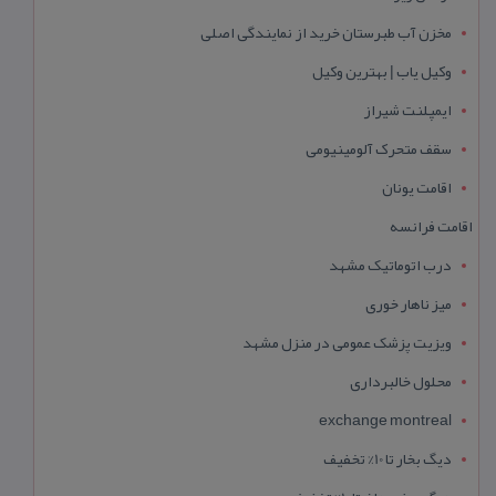
مخزن آب طبرستان خرید از نمایندگی اصلی
وکیل یاب | بهترین وکیل
ایمپلنت شیراز
سقف متحرک آلومینیومی
اقامت یونان
اقامت فرانسه
درب اتوماتیک مشهد
میز ناهار خوری
ویزیت پزشک عمومی در منزل مشهد
محلول خالبرداری
exchange montreal
دیگ بخار تا 10% تخفیف