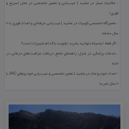
مكانیك سیار در مشهد | عیب‌یابی و تعمیر تخصصی در محل (سریع و
::
فوری)
تعمیرگاه تخصصی كوییك در مشهد | عیب‌یابی حرفه‌ای و امداد فوری با ۱۰
::
سال سابقه
اگر فقط 10 وسیله بتوانید بخرید، اولویت با كدام تجهیزات است؟
::
خدمات پزشكی در منزل؛ راهنمای جامع دریافت مراقبت‌های درمانی در
::
خانه
امداد خودرو جك در مشهد | تعمیر تخصصی و عیب‌یابی خودروهای JAC با
::
۱۰ سال تجربه