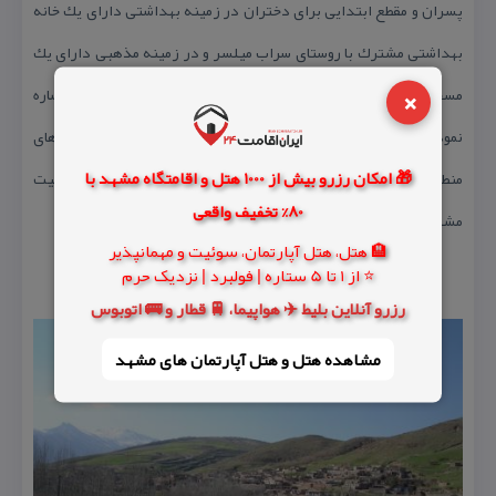
پسران و مقطع ابتدایی برای دختران در زمینه بهداشتی دارای یك خانه
بهداشتی مشترك با روستای سراب میلسر و در زمینه مذهبی دارای یك
×
مسجد می باشد از درختان این روستا می توان به بلوط ، ذال ذالك ، اشاره
نمود و از مناطق دیدنی روستا غار كوه كمندار كه یكی از بینظیر ترین قارهای
🎁 امکان رزرو بیش از 1000 هتل و اقامتگاه مشهد با
منطقه میباشدنام برد و آوازهای محلی ان گورانی ،كزه، پایه موری، بیت
80% تخفیف واقعی
مشكه، لالایی ،و…. می باشد.
🏨 هتل، هتل آپارتمان، سوئیت و مهمانپذیر
⭐ از 1 تا 5 ستاره | فولبرد | نزدیک حرم
رزرو آنلاین بلیط ✈️ هواپیما، 🚆 قطار و 🚌 اتوبوس
مشاهده هتل و هتل‌ آپارتمان های مشهد