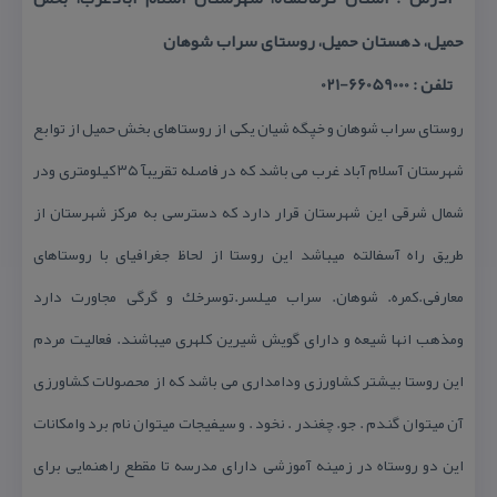
حمیل، دهستان حمیل، روستای سراب شوهان
تلفن : 66059000-021
روستای سراب شوهان و خپگه شیان یكی از روستاهای بخش حمیل از توابع
شهرستان آسلام آباد غرب می باشد كه در فاصله تقریبآ ۳۵ كیلومتری ودر
شمال شرقی این شهرستان قرار دارد كه دسترسی به مركز شهرستان از
طریق راه آسفالته میباشد این روستا از لحاظ جغرافیای با روستاهای
معارفی.كمره. شوهان. سراب میلسر.توسرخك و گرگی مجاورت دارد
ومذهب انها شیعه و دارای گویش شیرین كلهری میباشند. فعالیت مردم
این روستا بیشتر كشاورزی ودامداری می باشد كه از محصولات كشاورزی
آن میتوان گندم . جو. چغندر . نخود . و سیفیجات میتوان نام برد وامكانات
این دو روستاه در زمینه آموزشی دارای مدرسه تا مقطع راهنمایی برای