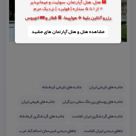
🏨 هتل، هتل آپارتمان، سوئیت و مهمانپذیر
⭐ از 1 تا 5 ستاره | فولبرد | نزدیک حرم
رزرو آنلاین بلیط ✈️ هواپیما، 🚆 قطار و 🚌 اتوبوس
مشاهده هتل و هتل‌ آپارتمان های مشهد
جاذبه های تاریخی ایران
جاذبه های تاریخی كرمانشاه
جاذبه های روستای ری بلگ سفلی دیزگران
جاذبه های طبیعی ایران
جاذبه های گردشگری ایران كجاست
جاذبه های گردشگری كرمانشاه
جاهای دیدنی ایران كجاست
جاهای دیدنی شهرستان اسلام آباد غرب