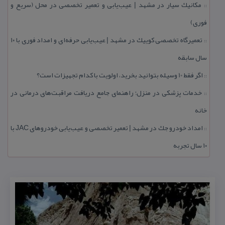
مكانیك سیار در مشهد | عیب‌یابی و تعمیر تخصصی در محل (سریع و
::
فوری)
تعمیرگاه تخصصی كوییك در مشهد | عیب‌یابی حرفه‌ای و امداد فوری با ۱۰
::
سال سابقه
اگر فقط 10 وسیله بتوانید بخرید، اولویت با كدام تجهیزات است؟
::
خدمات پزشكی در منزل؛ راهنمای جامع دریافت مراقبت‌های درمانی در
::
خانه
امداد خودرو جك در مشهد | تعمیر تخصصی و عیب‌یابی خودروهای JAC با
::
۱۰ سال تجربه