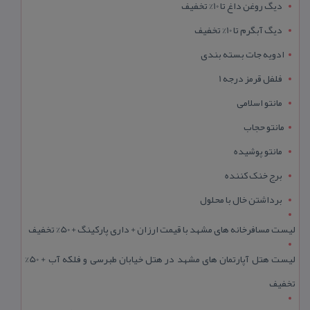
دیگ روغن داغ تا 10% تخفیف
دیگ آبگرم تا 10% تخفیف
ادویه جات بسته بندی
فلفل قرمز درجه 1
مانتو اسلامی
مانتو حجاب
مانتو پوشیده
برج خنک کننده
برداشتن خال با محلول
لیست مسافرخانه های مشهد با قیمت ارزان + داری پارکینگ + 50% تخفیف
لیست هتل آپارتمان های مشهد در هتل خیابان طبرسی و فلکه آب + 50%
تخفیف