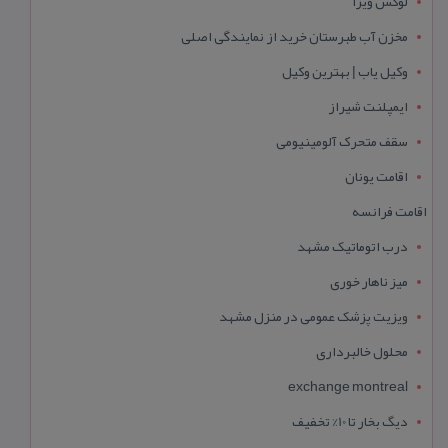
لوکس ویزا
مخزن آب طبرستان خرید از نمایندگی اصلی
وکیل یاب | بهترین وکیل
ایمپلنت شیراز
سقف متحرک آلومینیومی
اقامت یونان
اقامت فرانسه
درب اتوماتیک مشهد
میز ناهار خوری
ویزیت پزشک عمومی در منزل مشهد
محلول خالبرداری
exchange montreal
دیگ بخار تا 10% تخفیف