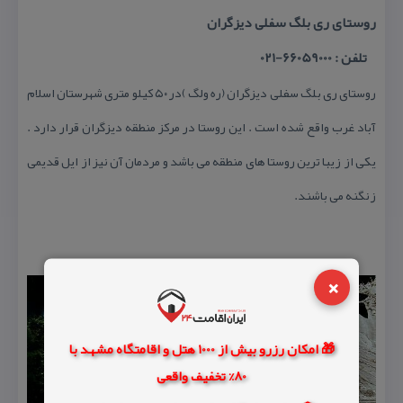
روستای ری بلگ سفلی دیزگران
تلفن : 66059000-021
روستای ری بلگ سفلی دیزگران (ره ولگ )در ۵۰ كیلو متری شهرستان اسلام
آباد غرب واقع شده است . این روستا در مركز منطقه دیزگران قرار دارد .
یكی از زیبا ترین روستا های منطقه می باشد و مردمان آن نیز از ایل قدیمی
زنگنه می باشند.
×
🎁 امکان رزرو بیش از 1000 هتل و اقامتگاه مشهد با
80% تخفیف واقعی