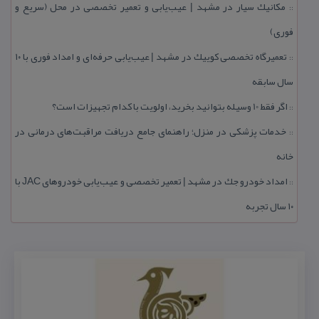
مكانیك سیار در مشهد | عیب‌یابی و تعمیر تخصصی در محل (سریع و
::
فوری)
تعمیرگاه تخصصی كوییك در مشهد | عیب‌یابی حرفه‌ای و امداد فوری با ۱۰
::
سال سابقه
اگر فقط 10 وسیله بتوانید بخرید، اولویت با كدام تجهیزات است؟
::
خدمات پزشكی در منزل؛ راهنمای جامع دریافت مراقبت‌های درمانی در
::
خانه
امداد خودرو جك در مشهد | تعمیر تخصصی و عیب‌یابی خودروهای JAC با
::
۱۰ سال تجربه