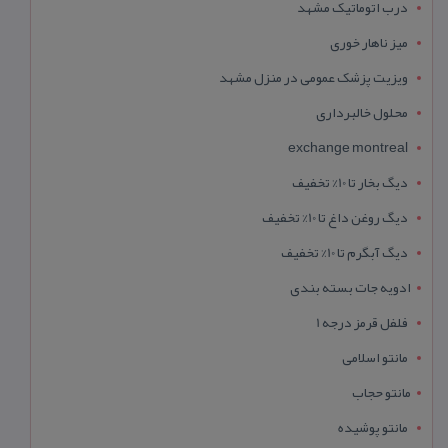
درب اتوماتیک مشهد
میز ناهار خوری
ویزیت پزشک عمومی در منزل مشهد
محلول خالبرداری
exchange montreal
دیگ بخار تا 10% تخفیف
دیگ روغن داغ تا 10% تخفیف
دیگ آبگرم تا 10% تخفیف
ادویه جات بسته بندی
فلفل قرمز درجه 1
مانتو اسلامی
مانتو حجاب
مانتو پوشیده