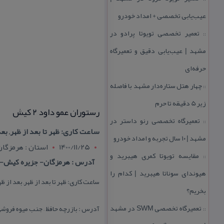
عیب‌یابی تخصصی + امداد خودرو
تعمیر تخصصی تویوتا پرادو در
::
مشهد | عیب‌یابی دقیق و تعمیرگاه
حرفه‌ای
چهار هتل‌ ستاره‌دار مشهد با فاصله
::
زیر 5 دقیقه تا حرم
رستوران عمو داود ۲ كیش
تعمیرگاه تخصصی رنو داستر در
::
ساعت كاری: ظهر تا بعد از ظهر, بعد از ظهر تا شب ، 
مشهد | ۱۰ سال تجربه و امداد خودرو
1400/11/25
استان : هرمزگان
مقایسه تویوتا كمری هیبرید و
::
آدرس : هرمزگان- جزیره كیش- ب
هیوندای سوناتا هیبرید | كدام را
ساعت كاری: ظهر تا بعد از ظهر, بعد از ظهر تا شب ، نوع غذاه
بخریم؟
تعمیرگاه تخصصی SWM در مشهد
آدرس : بازرچه حافظ – جنب میوه فروش
::