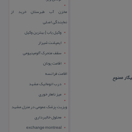
مخزن آب طبرستان خرید از
نمایندگی اصلی
وکیل یاب | بهترین وکیل
ایمپلنت شیراز
سقف متحرک آلومینیومی
اقامت یونان
اقامت فرانسه
درب اتوماتیک مشهد
میز ناهار خوری
ویزیت پزشک عمومی در منزل مشهد
محلول خالبرداری
exchange montreal