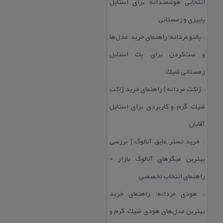
انتخابی هوشمندانه برای استایل
پاییزی و زمستانی
پالتو مردانه؛ راهنمای خرید، مدل‌ها
::
و ست‌كردن برای یك استایل
زمستانی شیك
ژاكت مردانه | راهنمای خرید ژاكت
::
شیك، گرم و كاربردی برای استایل
آقایان
خرید تستر عایق آنالوگ | بررسی
::
بهترین میگرهای آنالوگ بازار +
راهنمای انتخاب تخصصی
هودی مردانه؛ راهنمای خرید
::
بهترین مدل‌های هودی شیك، گرم و