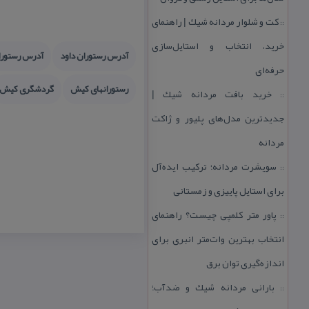
كت و شلوار مردانه شیك | راهنمای
::
خرید، انتخاب و استایل‌سازی
آدرس رستوران داود
آدرس رستورا
حرفه‌ای
رستورانهای كیش
گردشگری كیش
خرید بافت مردانه شیك |
::
جدیدترین مدل‌های پلیور و ژاكت
مردانه
سویشرت مردانه؛ تركیب ایده‌آل
::
برای استایل پاییزی و زمستانی
پاور متر كلمپی چیست؟ راهنمای
::
انتخاب بهترین وات‌متر انبری برای
اندازه‌گیری توان برق
بارانی مردانه شیك و ضدآب؛
::