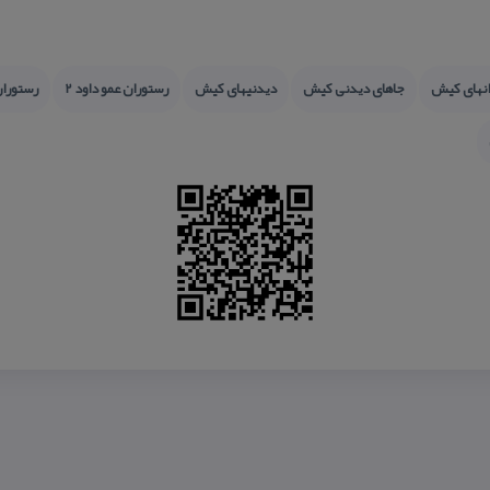
نهای كیش
جاهای دیدنی كیش
دیدنیهای كیش
رستوران عمو داود 2
رستوران ع