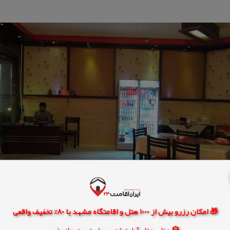
🎁 امکان رزرو بیش از 1000 هتل و اقامتگاه مشهد با 80% تخفیف واقعی
🏨 هتل، هتل آپارتمان، سوئیت و مهمانپذیر