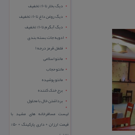
دیگ بخار تا 10% تخفیف
دیگ روغن داغ تا 10% تخفیف
دیگ آبگرم تا 10% تخفیف
ادویه جات بسته بندی
فلفل قرمز درجه 1
مانتو اسلامی
مانتو حجاب
مانتو پوشیده
برج خنک کننده
برداشتن خال با محلول
لیست مسافرخانه های مشهد با
قیمت ارزان + داری پارکینگ + 50%
تخفیف