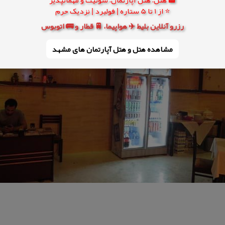
⭐ از 1 تا 5 ستاره | فولبرد | نزدیک حرم
رزرو آنلاین بلیط ✈️ هواپیما، 🚆 قطار و 🚌 اتوبوس
مشاهده هتل و هتل‌ آپارتمان های مشهد