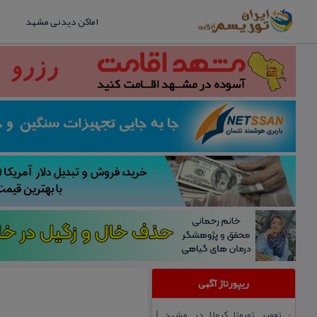
اماکن دیدنی مشهد
ریپورتاژ آگهی
تعمیر تویوتا كرولا در مشهد |
::