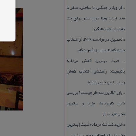
از ویلای جنگلی تا ساحلی، صفر تا
::
صد اجاره ویلا در رامسر برای یك
تعطیلات خاطره‌انگیز
تحصیل در فرانسه 2026؛ از انتخاب
::
دانشگاه تا اخذ ویزا گام به گام
خرید بهترین كفش مردانه
::
باكیفیت؛ راهنمای انتخاب كفش
رسمی، اسپرت و روزمره
پاور آنالایزر سه فاز چیست؟ بررسی
::
كامل كاربردها، مزایا و بهترین
مدل‌های بازار
خرید كت تك مردانه شیك | بهترین
::
مدل‌ها برای استایل رسمی و كژوال