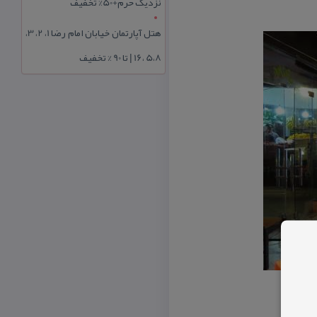
نزدیک حرم+50% تخفیف
هتل آپارتمان خیابان امام رضا 1، 2، 3،
5،8 ،16 | تا 90 % تخفیف