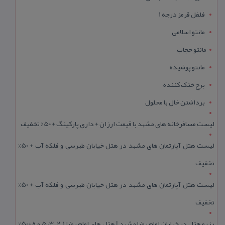
فلفل قرمز درجه 1
مانتو اسلامی
مانتو حجاب
مانتو پوشیده
برج خنک کننده
برداشتن خال با محلول
لیست مسافرخانه های مشهد با قیمت ارزان + داری پارکینگ + 50% تخفیف
لیست هتل آپارتمان های مشهد در هتل خیابان طبرسی و فلکه آب + 50%
تخفیف
لیست هتل آپارتمان های مشهد در هتل خیابان طبرسی و فلکه آب + 50%
تخفیف
رزرو هتل در خیابان امام رضا مشهد | هتل‌ های امام رضا 1، 2، 3، 5 و 8+50%