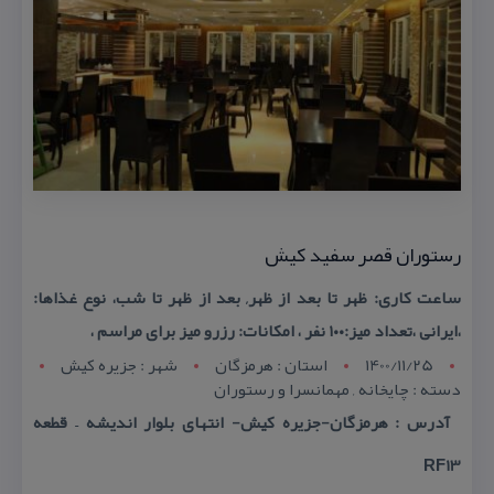
رستوران قصر سفید كیش
ساعت كاری: ظهر تا بعد از ظهر, بعد از ظهر تا شب، نوع غذاها:
،ایرانی ،تعداد میز:۱۰۰ نفر ، امكانات: رزرو میز برای مراسم ،
1400/11/25
استان : هرمزگان
شهر : جزيره کيش
دسته : چایخانه , مهمانسرا و رستوران
آدرس : هرمزگان-جزیره كیش- انتهای بلوار اندیشه – قطعه
RF13