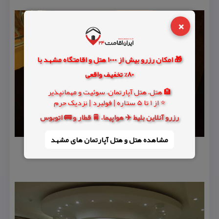
×
🎁 امکان رزرو بیش از 1000 هتل و اقامتگاه مشهد با
80% تخفیف واقعی
🏨 هتل، هتل آپارتمان، سوئیت و مهمانپذیر
⭐ از 1 تا 5 ستاره | فولبرد | نزدیک حرم
رزرو آنلاین بلیط ✈️ هواپیما، 🚆 قطار و 🚌 اتوبوس
مشاهده هتل و هتل‌ آپارتمان های مشهد