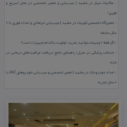
مكانیك سیار در مشهد | عیب‌یابی و تعمیر تخصصی در محل (سریع و
::
فوری)
تعمیرگاه تخصصی كوییك در مشهد | عیب‌یابی حرفه‌ای و امداد فوری با ۱۰
::
سال سابقه
اگر فقط 10 وسیله بتوانید بخرید، اولویت با كدام تجهیزات است؟
::
خدمات پزشكی در منزل؛ راهنمای جامع دریافت مراقبت‌های درمانی در
::
خانه
امداد خودرو جك در مشهد | تعمیر تخصصی و عیب‌یابی خودروهای JAC با
::
۱۰ سال تجربه