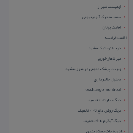
ایمپلنت شیراز
سقف متحرک آلومینیومی
اقامت یونان
اقامت فرانسه
درب اتوماتیک مشهد
میز ناهار خوری
ویزیت پزشک عمومی در منزل مشهد
محلول خالبرداری
exchange montreal
دیگ بخار تا 10% تخفیف
دیگ روغن داغ تا 10% تخفیف
دیگ آبگرم تا 10% تخفیف
ادویه جات بسته بندی