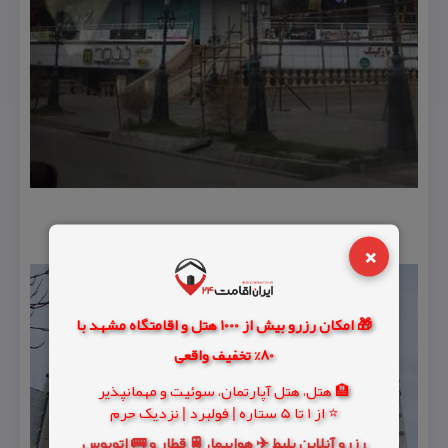
×
🎁 امکان رزرو بیش از 1000 هتل و اقامتگاه مشهد با
80% تخفیف واقعی
🏨 هتل، هتل آپارتمان، سوئیت و مهمانپذیر
⭐ از 1 تا 5 ستاره | فولبرد | نزدیک حرم
رزرو آنلاین بلیط ✈️ هواپیما، 🚆 قطار و 🚌 اتوبوس