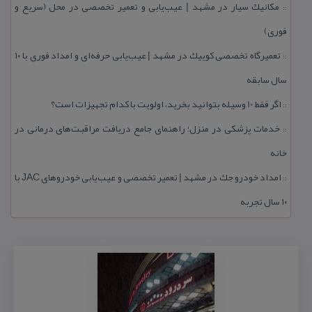
مكانیك سیار در مشهد | عیب‌یابی و تعمیر تخصصی در محل (سریع و
::
فوری)
تعمیرگاه تخصصی كوییك در مشهد | عیب‌یابی حرفه‌ای و امداد فوری با ۱۰
::
سال سابقه
اگر فقط 10 وسیله بتوانید بخرید، اولویت با كدام تجهیزات است؟
::
خدمات پزشكی در منزل؛ راهنمای جامع دریافت مراقبت‌های درمانی در
::
خانه
امداد خودرو جك در مشهد | تعمیر تخصصی و عیب‌یابی خودروهای JAC با
::
۱۰ سال تجربه