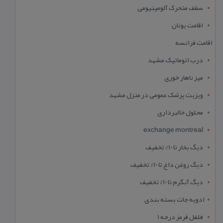
سقف متحرک آلومینیومی
اقامت یونان
اقامت فرانسه
درب اتوماتیک مشهد
میز ناهار خوری
ویزیت پزشک عمومی در منزل مشهد
محلول خالبرداری
exchange montreal
دیگ بخار تا 10% تخفیف
دیگ روغن داغ تا 10% تخفیف
دیگ آبگرم تا 10% تخفیف
ادویه جات بسته بندی
فلفل قرمز درجه 1