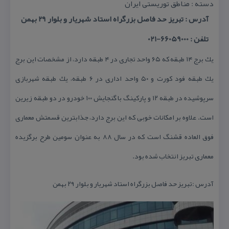
دسته : مناطق توریستی ایران
آدرس : تبریز حد فاصل بزرگراه استاد شهریار و بلوار ۲۹ بهمن
تلفن : 66059000-021
یك برج ۱۴ طبقه كه ۶۵ واحد تجاری در ۴ طبقه دارد، از مشخصات این برج
یك طبقه فود كورت و ۵۰ واحد اداری در ۶ طبقه، یك طبقه شهربازی
سرپوشیده در طبقه ۱۲ و پاركینگ با گنجایش ۱۰۰ خودرو در دو طبقه زیرین
است. علاوه بر امكانات خوبی كه این برج دارد، جذابترین قسمتش معماری
فوق العاده قشنگ است كه در سال ۸۸ به عنوان سومین طرح برگزیده
معماری تبریز انتخاب شده بود.
آدرس :تبریز حد فاصل بزرگراه استاد شهریار و بلوار ۲۹ بهمن