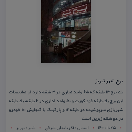
برج شهر تبریز
یك برج ۱۴ طبقه كه ۶۵ واحد تجاری در ۴ طبقه دارد، از مشخصات
این برج یك طبقه فود كورت و ۵۰ واحد اداری در ۶ طبقه، یك طبقه
شهربازی سرپوشیده در طبقه ۱۲ و پاركینگ با گنجایش ۱۰۰ خودرو
در دو طبقه زیرین است
1400/11/25
استان : آذربايجان شرقي
شهر : تبريز