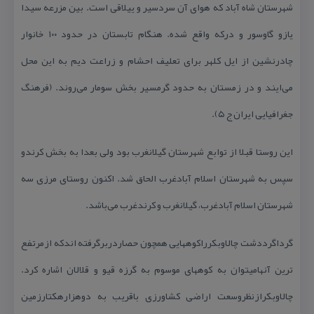
شهرستان شاه آباد كه هوای آن سردسیر و ییلاقی است. بین مزرعهٔ سیدا
یازو گاوسور و دركه واقع شده. هنگام تابستان در حدود ۱۰۰ خانوار
چادرنشین از ایل كلهر برای تعلیف احشام و زراعت دیم به این محل
می‌ایند و در زمستان به حدود گرمسیر بخش سومار می‌روند. (فرهنگ
جغرافیایی ایران ج ۵).
این روستا قبلا از توابع شهرستان گیلانغرب بود ولی بعدا به بخش كرندو
سپس به شهرستان اسلام آبادغرب الحاق شد. اكنون روستای مرزی سه
شهرستان اسلام آبادغرب، گیلانغرب و كرندغرب می‌باشد.
گرداگرددشت چالاوبكرراكوههایی همچون حصاردربرگرفته اندكه ازمرتفع
ترین آنهامیتوان به كوههای موسوم به گرزه قیو و قلالان اشاره كرد.
چالاوبكرازنظروسعت اراضی كشاورزی باقریب به دوهزارهكتارزمین