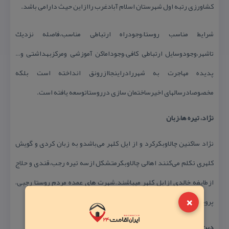
كشاورزی رتبه اول شهرستان اسلام آبادغرب راازاین حیث دارامی باشد.
شرایط مناسب روستا،وجودراه ارتباطی مناسب،فاصله نزدیك
تاشهر،وجودوسایل ارتباطی كافی،وجوداماكن آموزشی ومركزبهداشتی و…
پدیده مهاجرت به شهررادراینجاازرونق انداخته است بلكه
مخصوصادرسالهای اخیرساختمان سازی درروستاتوسعه یافته است.
نژاد، تیره ها،زبان
نژاد ساكنین چالاوبكركرد و از ایل كلهر می‌باشدو به زبان كردی و گویش
كلهری تكلم می‌كنند اهالی چالاوبكرمتشكل ازسه تیره رجب،قندی و حلاج
ازطایفه خالدی ازایل كلهر میباشند.شهرت های عمده مردم روستا رجبی،
×
پروین و پرندین میباشد.
دین و آئین