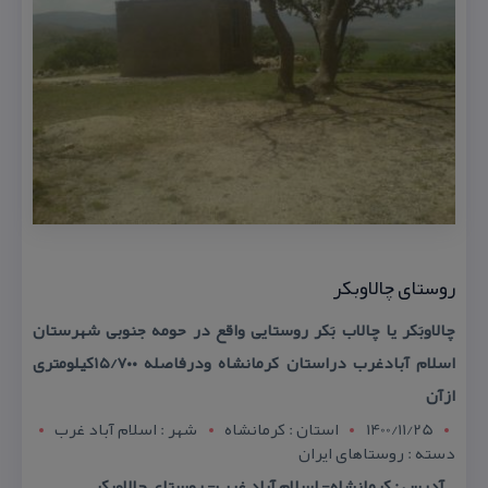
روستای چالاوبكر
چالاوبَكر یا چالاب بَكر روستایی واقع در حومه جنوبی شهرستان
اسلام آبادغرب دراستان كرمانشاه ودرفاصله ۱۵/۷۰۰كیلومتری
ازآن
1400/11/25
استان : کرمانشاه
شهر : اسلام آباد غرب
دسته : روستاهای ایران
آدرس : كرمانشاه- اسلام آباد غرب- روستای چالاوبكر