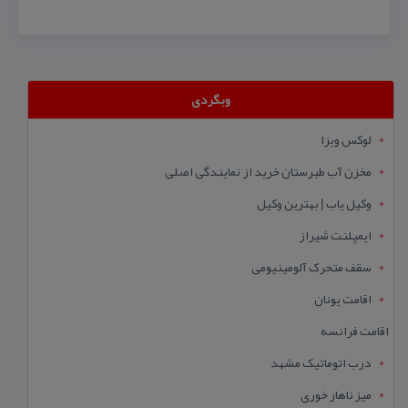
وبگردی
لوکس ویزا
مخزن آب طبرستان خرید از نمایندگی اصلی
وکیل یاب | بهترین وکیل
ایمپلنت شیراز
سقف متحرک آلومینیومی
اقامت یونان
اقامت فرانسه
درب اتوماتیک مشهد
میز ناهار خوری