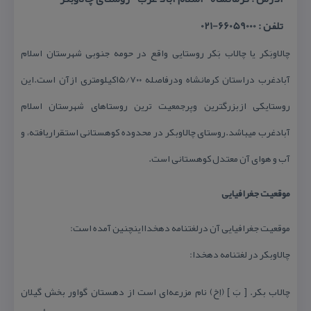
تلفن : 66059000-021
چالاوبَكر یا چالاب بَكر روستایی واقع در حومه جنوبی شهرستان اسلام
آبادغرب دراستان كرمانشاه ودرفاصله ۱۵/۷۰۰كیلومتری ازآن است.این
روستایكی ازبزرگترین وپرجمعیت ترین روستاهای شهرستان اسلام
آبادغرب میباشد.روستای چالاوبكر در محدوده كوهستانی استقراریافته، و
آب و هوای آن معتدل كوهستانی است.
موقعیت جغرافیایی
موقعیت جغرافیایی آن درلغتنامه دهخدااینچنین آمده است:
چالاوبكر در لغتنامه دهخدا:
چالاب بكر. [ بَ ] (اِخ) نام مزرعه‌ای است از دهستان گواور بخش گیلان