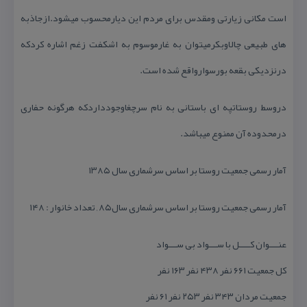
است مكانی زیارتی ومقدس برای مردم این دیارمحسوب میشود.ازجاذبه
های طبیعی چالاوبكرمیتوان به غارموسوم به اشكفت زغم اشاره كردكه
درنزدیكی بقعه بورسوارواقع شده است.
دروسط روستاتپه ای باستانی به نام سرچغاوجودداردكه هرگونه حفاری
درمحدوده آن ممنوع میباشد.
آمار رسمی جمعیت روستا بر اساس سرشماری سال ۱۳۸۵
آمار رسمی جمعیت روستا بر اساس سرشماری سال۸۵ , تعداد خانوار : ۱۴۸
عنـــوان كــــل با ســـواد بی ســـواد
كل جمعیت ۶۶۱ نفر ۴۳۸ نفر ۱۶۳ نفر
جمعیت مردان ۳۴۳ نفر ۲۵۳ نفر ۶۱ نفر