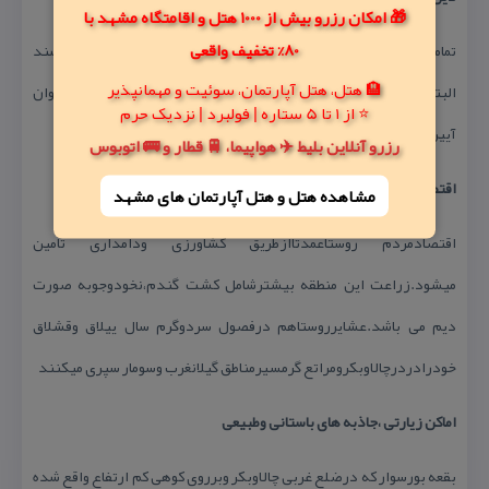
🎁 امکان رزرو بیش از 1000 هتل و اقامتگاه مشهد با
80% تخفیف واقعی
تمامی ساكنان آن پیرودین اسلام ومذهب شیعه اثنی عشری می‌باشند
🏨 هتل، هتل آپارتمان، سوئیت و مهمانپذیر
البته آخرین روستای شیعه‌نشین می‌باشد و بعد از آن وارد قلمرو پیروان
⭐ از 1 تا 5 ستاره | فولبرد | نزدیک حرم
آیین اهل حق می‌شویم.
رزرو آنلاین بلیط ✈️ هواپیما، 🚆 قطار و 🚌 اتوبوس
اقتصادمردم
مشاهده هتل و هتل‌ آپارتمان های مشهد
اقتصادمردم روستاعمدتاازطریق كشاورزی ودامداری تامین
میشود.زراعت این منطقه بیشترشامل كشت گندم،نخودوجوبه صورت
دیم می باشد.عشایرروستاهم درفصول سردوگرم سال ییلاق وقشلاق
خودرادردرچالاوبكرومراتع گرمسیرمناطق گیلانغرب وسومار سپری میكنند
اماكن زیارتی ،جاذبه های باستانی وطبیعی
بقعه بورسوار كه درضلع غربی چالاوبكر وبرروی كوهی كم ارتفاع واقع شده