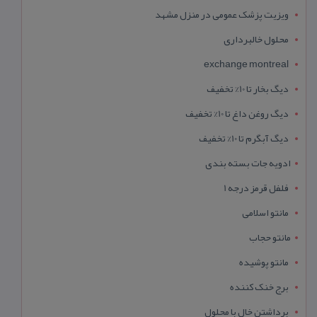
ویزیت پزشک عمومی در منزل مشهد
محلول خالبرداری
exchange montreal
دیگ بخار تا 10% تخفیف
دیگ روغن داغ تا 10% تخفیف
دیگ آبگرم تا 10% تخفیف
ادویه جات بسته بندی
فلفل قرمز درجه 1
مانتو اسلامی
مانتو حجاب
مانتو پوشیده
برج خنک کننده
برداشتن خال با محلول