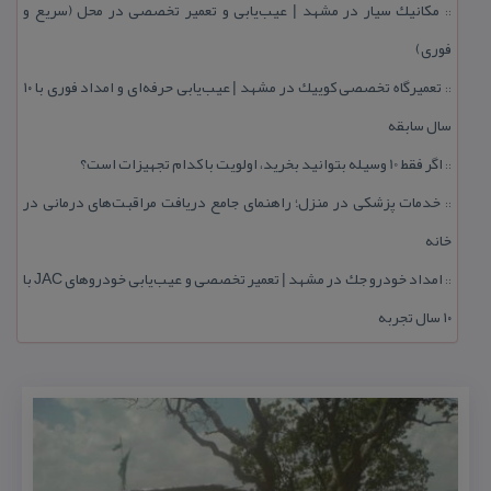
مكانیك سیار در مشهد | عیب‌یابی و تعمیر تخصصی در محل (سریع و
::
فوری)
تعمیرگاه تخصصی كوییك در مشهد | عیب‌یابی حرفه‌ای و امداد فوری با ۱۰
::
سال سابقه
اگر فقط 10 وسیله بتوانید بخرید، اولویت با كدام تجهیزات است؟
::
خدمات پزشكی در منزل؛ راهنمای جامع دریافت مراقبت‌های درمانی در
::
خانه
امداد خودرو جك در مشهد | تعمیر تخصصی و عیب‌یابی خودروهای JAC با
::
۱۰ سال تجربه