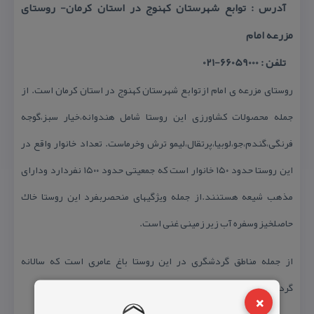
آدرس : توابع شهرستان كهنوج در استان كرمان- روستای
مزرعه امام
تلفن : 66059000-021
روستای مزرعه ی امام ازتوابع شهرستان كهنوج در استان كرمان است. از
جمله محصولات كشاورزی این روستا شامل هندوانه،خیار سبز،گوجه
فرنگی،گندم،جو،لوبیا،پرتقال،لیمو ترش وخرماست. تعداد خانوار واقع در
این روستا حدود ۱۵۰ خانوار است كه جمعیتی حدود ۱۵۰۰ نفردارد ودارای
مذهب شیعه هستنند.از جمله ویژگیهای منحصربفرد این روستا خاك
حاصلخیز وسفره آب زیر زمینی غنی است.
از جمله مناطق گردشگری در این روستا باغ عامری است كه سالانه
گردشگران زیادی به خصوص در عید نوروز دارد.
×