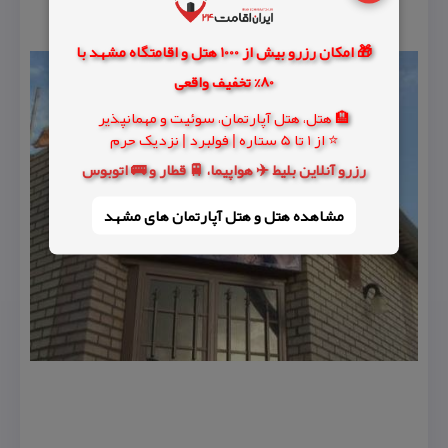
🎁 امکان رزرو بیش از 1000 هتل و اقامتگاه مشهد با
80% تخفیف واقعی
🏨 هتل، هتل آپارتمان، سوئیت و مهمانپذیر
⭐ از 1 تا 5 ستاره | فولبرد | نزدیک حرم
رزرو آنلاین بلیط ✈️ هواپیما، 🚆 قطار و 🚌 اتوبوس
مشاهده هتل و هتل‌ آپارتمان های مشهد