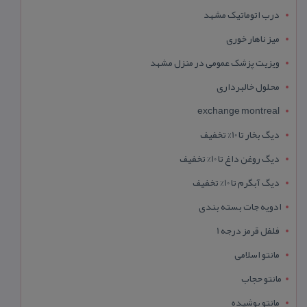
درب اتوماتیک مشهد
میز ناهار خوری
ویزیت پزشک عمومی در منزل مشهد
محلول خالبرداری
exchange montreal
دیگ بخار تا 10% تخفیف
دیگ روغن داغ تا 10% تخفیف
دیگ آبگرم تا 10% تخفیف
ادویه جات بسته بندی
فلفل قرمز درجه 1
مانتو اسلامی
مانتو حجاب
مانتو پوشیده