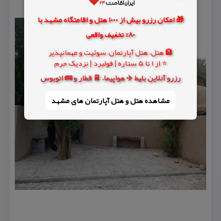
🎁 امکان رزرو بیش از 1000 هتل و اقامتگاه مشهد با
80% تخفیف واقعی
🏨 هتل، هتل آپارتمان، سوئیت و مهمانپذیر
⭐ از 1 تا 5 ستاره | فولبرد | نزدیک حرم
رزرو آنلاین بلیط ✈️ هواپیما، 🚆 قطار و 🚌 اتوبوس
مشاهده هتل و هتل‌ آپارتمان های مشهد