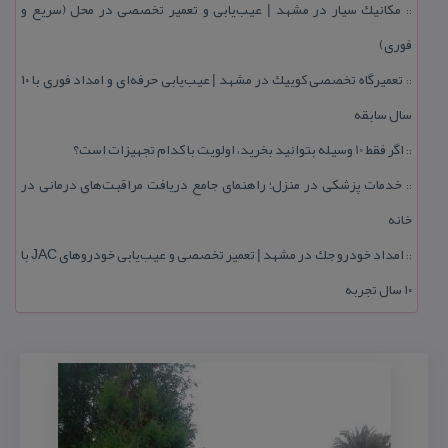
مكانیك سیار در مشهد | عیب‌یابی و تعمیر تخصصی در محل (سریع و
::
فوری)
تعمیرگاه تخصصی كوییك در مشهد | عیب‌یابی حرفه‌ای و امداد فوری با ۱۰
::
سال سابقه
اگر فقط 10 وسیله بتوانید بخرید، اولویت با كدام تجهیزات است؟
::
خدمات پزشكی در منزل؛ راهنمای جامع دریافت مراقبت‌های درمانی در
::
خانه
امداد خودرو جك در مشهد | تعمیر تخصصی و عیب‌یابی خودروهای JAC با
::
۱۰ سال تجربه