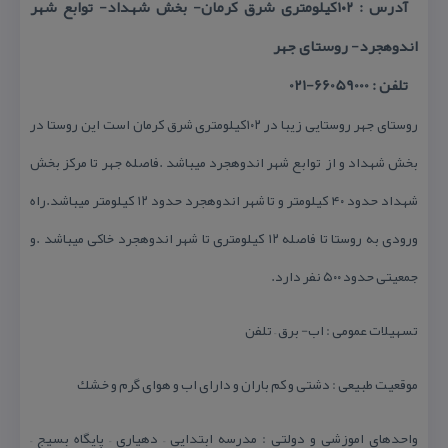
آدرس : ۱۰۲كیلومتری شرق كرمان- بخش شهداد- توابع شهر
اندوهجرد- روستای جهر
تلفن : 66059000-021
روستای جهر روستایی زیبا در ۱۰۲كیلومتری شرق كرمان است این روستا در
بخش شهداد و از توابع شهر اندوهجرد میباشد .فاصله جهر تا مركز بخش
شهداد حدود ۴۰ كیلومتر و تا شهر اندوهجرد حدود ۱۲ كیلومتر میباشد.راه
ورودی به روستا تا فاصله ۱۲ كیلومتری تا شهر اندوهجرد خاكی میباشد .و
جمعیتی حدود ۵۰۰ نفر دارد.
تسهیلات عمومی : اب- برق – تلفن
موقعیت طبیعی : دشتی و كم باران و دارای اب و هوای گرم و خشك
واحدهای اموزشی و دولتی : مدرسه ابتدایی – دهیاری – پایگاه بسیج –