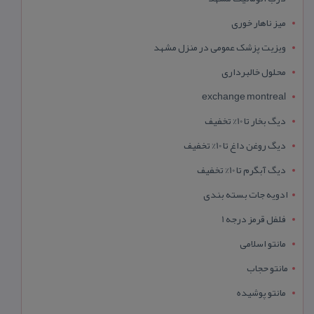
میز ناهار خوری
ویزیت پزشک عمومی در منزل مشهد
محلول خالبرداری
exchange montreal
دیگ بخار تا 10% تخفیف
دیگ روغن داغ تا 10% تخفیف
دیگ آبگرم تا 10% تخفیف
ادویه جات بسته بندی
فلفل قرمز درجه 1
مانتو اسلامی
مانتو حجاب
مانتو پوشیده