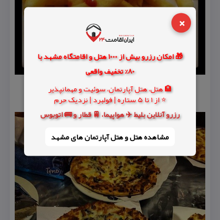
×
🎁 امکان رزرو بیش از 1000 هتل و اقامتگاه مشهد با
80% تخفیف واقعی
🏨 هتل، هتل آپارتمان، سوئیت و مهمانپذیر
⭐ از 1 تا 5 ستاره | فولبرد | نزدیک حرم
رزرو آنلاین بلیط ✈️ هواپیما، 🚆 قطار و 🚌 اتوبوس
مشاهده هتل و هتل‌ آپارتمان های مشهد