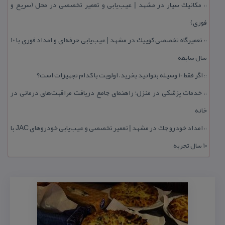
مكانیك سیار در مشهد | عیب‌یابی و تعمیر تخصصی در محل (سریع و
::
فوری)
تعمیرگاه تخصصی كوییك در مشهد | عیب‌یابی حرفه‌ای و امداد فوری با ۱۰
::
سال سابقه
اگر فقط 10 وسیله بتوانید بخرید، اولویت با كدام تجهیزات است؟
::
خدمات پزشكی در منزل؛ راهنمای جامع دریافت مراقبت‌های درمانی در
::
خانه
امداد خودرو جك در مشهد | تعمیر تخصصی و عیب‌یابی خودروهای JAC با
::
۱۰ سال تجربه