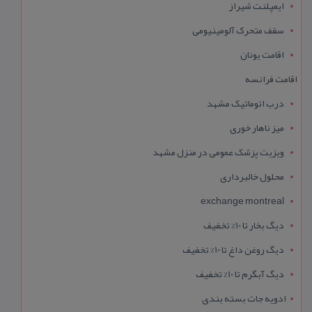
ایمپلنت شیراز
سقف متحرک آلومینیومی
اقامت یونان
اقامت فرانسه
درب اتوماتیک مشهد
میز ناهار خوری
ویزیت پزشک عمومی در منزل مشهد
محلول خالبرداری
exchange montreal
دیگ بخار تا 10% تخفیف
دیگ روغن داغ تا 10% تخفیف
دیگ آبگرم تا 10% تخفیف
ادویه جات بسته بندی