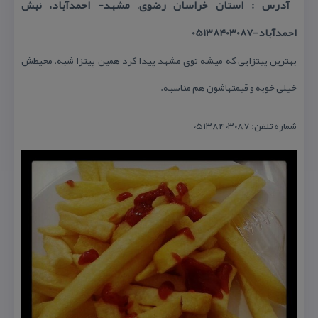
آدرس : استان خراسان رضوی, مشهد- احمدآباد، نبش
احمدآباد-05138403087
بهترین پیتزایی كه میشه توی مشهد پیدا كرد همین پیتزا شبه، محیطش
خیلی خوبه و قیمتهاشون هم مناسبه.
شماره تلفن: ۰۵۱۳۸۴۰۳۰۸۷