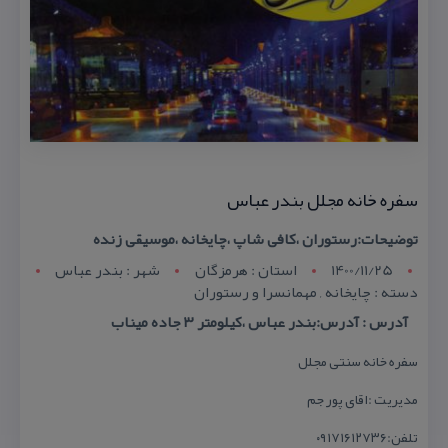
سفره خانه مجلل بندر عباس
توضیحات:رستوران ،كافی شاپ ،چایخانه ،موسیقی زنده
1400/11/25
استان : هرمزگان
شهر : بندر عباس
دسته : چایخانه , مهمانسرا و رستوران
آدرس : آدرس:بندر عباس ،كیلومتر ۳ جاده میناب
سفره خانه سنتی مجلل
مدیریت :اقای پور جم
تلفن:۰۹۱۷۱۶۱۲۷۳۶