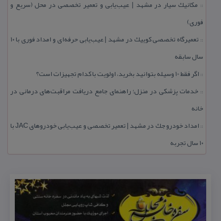
مكانیك سیار در مشهد | عیب‌یابی و تعمیر تخصصی در محل (سریع و
::
فوری)
تعمیرگاه تخصصی كوییك در مشهد | عیب‌یابی حرفه‌ای و امداد فوری با ۱۰
::
سال سابقه
اگر فقط 10 وسیله بتوانید بخرید، اولویت با كدام تجهیزات است؟
::
خدمات پزشكی در منزل؛ راهنمای جامع دریافت مراقبت‌های درمانی در
::
خانه
امداد خودرو جك در مشهد | تعمیر تخصصی و عیب‌یابی خودروهای JAC با
::
۱۰ سال تجربه