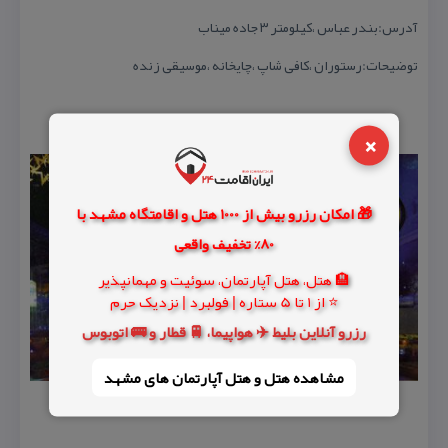
آدرس:بندر عباس ،كیلومتر ۳ جاده میناب
توضیحات:رستوران ،كافی شاپ ،چایخانه ،موسیقی زنده
×
🎁 امکان رزرو بیش از 1000 هتل و اقامتگاه مشهد با
80% تخفیف واقعی
🏨 هتل، هتل آپارتمان، سوئیت و مهمانپذیر
⭐ از 1 تا 5 ستاره | فولبرد | نزدیک حرم
رزرو آنلاین بلیط ✈️ هواپیما، 🚆 قطار و 🚌 اتوبوس
مشاهده هتل و هتل‌ آپارتمان های مشهد