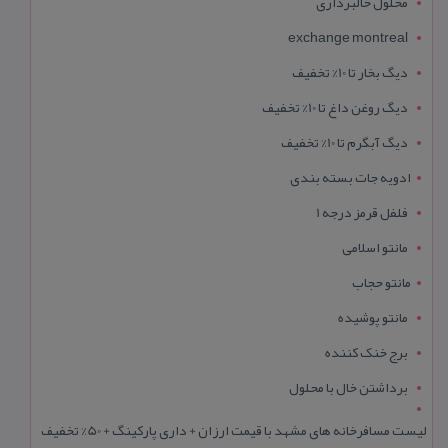
محلول خالبرداری
exchange montreal
دیگ بخار تا 10% تخفیف
دیگ روغن داغ تا 10% تخفیف
دیگ آبگرم تا 10% تخفیف
ادویه جات بسته بندی
فلفل قرمز درجه 1
مانتو اسلامی
مانتو حجاب
مانتو پوشیده
برج خنک کننده
برداشتن خال با محلول
لیست مسافرخانه های مشهد با قیمت ارزان + داری پارکینگ + 50% تخفیف