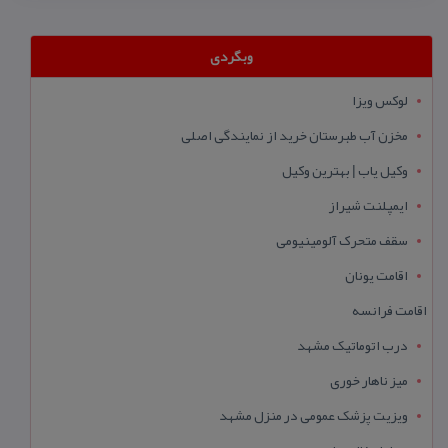
وبگردی
لوکس ویزا
مخزن آب طبرستان خرید از نمایندگی اصلی
وکیل یاب | بهترین وکیل
ایمپلنت شیراز
سقف متحرک آلومینیومی
اقامت یونان
اقامت فرانسه
درب اتوماتیک مشهد
میز ناهار خوری
ویزیت پزشک عمومی در منزل مشهد