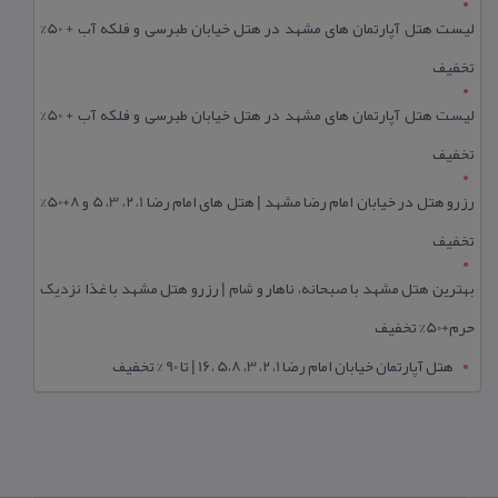
لیست هتل آپارتمان های مشهد در هتل خیابان طبرسی و فلکه آب + 50%
تخفیف
لیست هتل آپارتمان های مشهد در هتل خیابان طبرسی و فلکه آب + 50%
تخفیف
رزرو هتل در خیابان امام رضا مشهد | هتل‌ های امام رضا 1، 2، 3، 5 و 8+50%
تخفیف
بهترین هتل مشهد با صبحانه، ناهار و شام | رزرو هتل مشهد با غذا نزدیک
حرم+50% تخفیف
هتل آپارتمان خیابان امام رضا 1، 2، 3، 5،8 ،16 | تا 90 % تخفیف