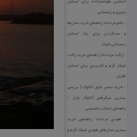
انتخابی هوشمندانه برای استایل
پاییزی و زمستانی
پالتو مردانه؛ راهنمای خرید، مدل‌ها
::
و ست‌كردن برای یك استایل
زمستانی شیك
ژاكت مردانه | راهنمای خرید ژاكت
::
شیك، گرم و كاربردی برای استایل
آقایان
خرید تستر عایق آنالوگ | بررسی
::
بهترین میگرهای آنالوگ بازار +
راهنمای انتخاب تخصصی
هودی مردانه؛ راهنمای خرید
::
بهترین مدل‌های هودی شیك، گرم و