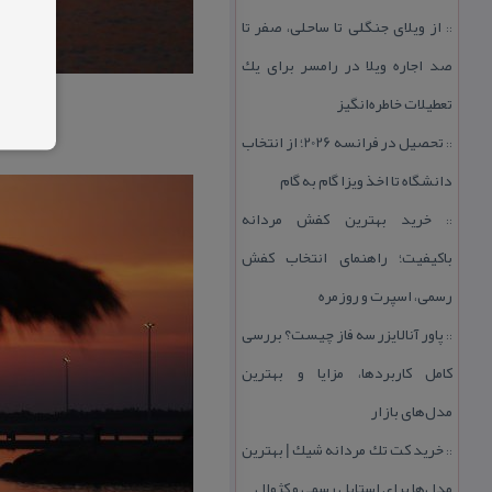
از ویلای جنگلی تا ساحلی، صفر تا
::
صد اجاره ویلا در رامسر برای یك
تعطیلات خاطره‌انگیز
تحصیل در فرانسه 2026؛ از انتخاب
::
دانشگاه تا اخذ ویزا گام به گام
خرید بهترین كفش مردانه
::
باكیفیت؛ راهنمای انتخاب كفش
رسمی، اسپرت و روزمره
پاور آنالایزر سه فاز چیست؟ بررسی
::
كامل كاربردها، مزایا و بهترین
مدل‌های بازار
خرید كت تك مردانه شیك | بهترین
::
مدل‌ها برای استایل رسمی و كژوال