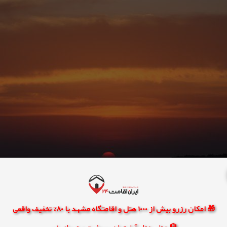
🎁 امکان رزرو بیش از 1000 هتل و اقامتگاه مشهد با 80% تخفیف واقعی
🏨 هتل، هتل آپارتمان، سوئیت و مهمانپذیر