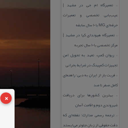
تعمیرگاه ام جی در مشهد |
::
عیب‌یابی تخصصی و تعمیرات
حرفه‌ای MG با ۱۰ سال سابقه
تعمیرگاه هیوندای كیا در مشهد |
::
مركز تخصصی با ۱۰ سال تجربه
ریوان كمپ، تعهد به تحویل امن
::
تجهیزات كمپینگ در شرایط بحرانی
فریت بار از ایران به دبی؛ راهنمای
::
كامل صفر تا صد
×
بهترین كشورها برای دریافت
::
شهروندی دوم و اقامت آسان
ترجمه رسمی مدارك؛ نقطه‌ای كه
::
دقت حقوقی از زبان جلوتر می‌ایستد