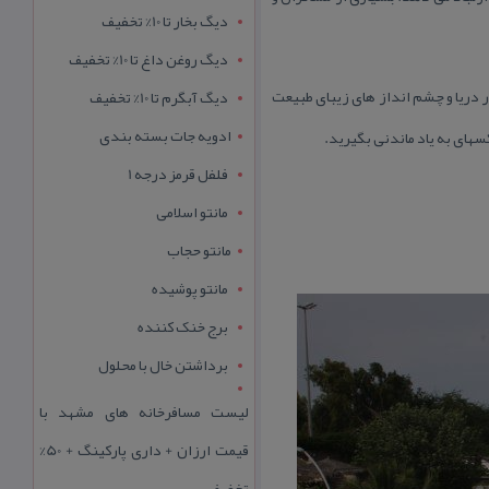
دیگ بخار تا 10% تخفیف
دیگ روغن داغ تا 10% تخفیف
ر دریا و چشم انداز های زیبای طبیعت
دیگ آبگرم تا 10% تخفیف
ادویه جات بسته بندی
سهای به یاد ماندنی بگیرید.
فلفل قرمز درجه 1
مانتو اسلامی
مانتو حجاب
مانتو پوشیده
برج خنک کننده
برداشتن خال با محلول
لیست مسافرخانه های مشهد با
قیمت ارزان + داری پارکینگ + 50%
تخفیف