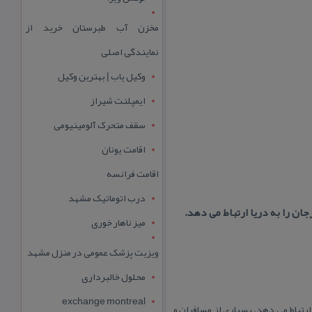
مخزن آب طبرستان خرید از
نمایندگی اصلی
وکیل یاب | بهترین وکیل
ایمپلنت شیراز
سقف متحرک آلومینیومی
اقامت یونان
اقامت فرانسه
درب اتوماتیک مشهد
ان را به دریا ارتباط می دهد.
میز ناهار خوری
ویزیت پزشک عمومی در منزل مشهد
محلول خالبرداری
exchange montreal
ارتباط می دهد. بسیاری از مسافران و