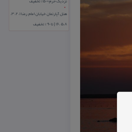
نزدیک حرم+50% تخفیف
هتل آپارتمان خیابان امام رضا 1، 2، 3،
5،8 ،16 | تا 90 % تخفیف