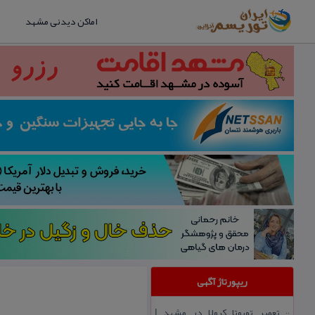
اماکن دیدنی مشهد
ریپورتاژ آگهی
تعمیر تویوتا كرولا در مشهد |
::