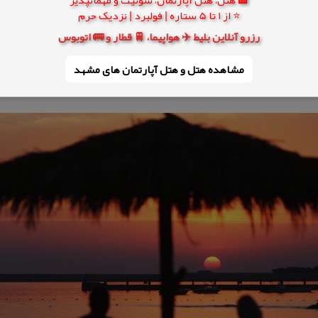
⭐ از 1 تا 5 ستاره | فولبرد | نزدیک حرم
رزرو آنلاین بلیط ✈️ هواپیما، 🚆 قطار و 🚌 اتوبوس
مشاهده هتل و هتل‌ آپارتمان های مشهد