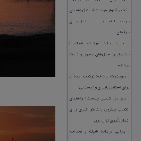
كت و شلوار مردانه شیك | راهنمای
::
خرید، انتخاب و استایل‌سازی
حرفه‌ای
خرید بافت مردانه شیك |
::
جدیدترین مدل‌های پلیور و ژاكت
مردانه
سویشرت مردانه؛ تركیب ایده‌آل
::
برای استایل پاییزی و زمستانی
پاور متر كلمپی چیست؟ راهنمای
::
انتخاب بهترین وات‌متر انبری برای
اندازه‌گیری توان برق
بارانی مردانه شیك و ضدآب؛
::