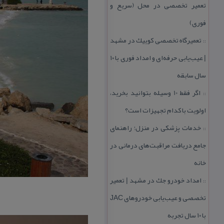
تعمیر تخصصی در محل (سریع و
فوری)
تعمیرگاه تخصصی كوییك در مشهد
::
| عیب‌یابی حرفه‌ای و امداد فوری با ۱۰
سال سابقه
اگر فقط 10 وسیله بتوانید بخرید،
::
اولویت با كدام تجهیزات است؟
خدمات پزشكی در منزل؛ راهنمای
::
جامع دریافت مراقبت‌های درمانی در
خانه
امداد خودرو جك در مشهد | تعمیر
::
تخصصی و عیب‌یابی خودروهای JAC
با ۱۰ سال تجربه