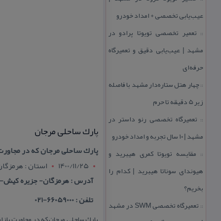
عیب‌یابی تخصصی + امداد خودرو
تعمیر تخصصی تویوتا پرادو در
::
مشهد | عیب‌یابی دقیق و تعمیرگاه
حرفه‌ای
چهار هتل‌ ستاره‌دار مشهد با فاصله
::
زیر 5 دقیقه تا حرم
تعمیرگاه تخصصی رنو داستر در
::
پارك ساحلی مرجان
مشهد | ۱۰ سال تجربه و امداد خودرو
پارك ساحلی مرجان كه در مجاورت ب
مقایسه تویوتا كمری هیبرید و
::
1400/11/25
استان : هرمزگان
هیوندای سوناتا هیبرید | كدام را
آدرس : هرمزگان- جزیره كیش- د
بخریم؟
تلفن : 66059000-021
تعمیرگاه تخصصی SWM در مشهد
::
پارك ساحلی مرجان كه در مجاورت بازار