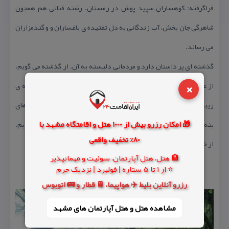
فراگرفته: كوهساران سپید پوش در زمستان. رشته قناتی هم همچون
شاهرگی جان بخش، آب زندگانی به دل تفتیده ی باغساران و و گندمزاران
می رساند.
گذشته ای پر داستان دارد و مردمانی دلبسته به آن. از گذشته می گویم.
×
از علی آباد در گذار روزگاران. از نوروز و محرم. از سور و شیون؛ از لهجه ی
زیبایمان می گویم.جادوی بهار و خزان باغستان. عطر سقز و دود هیزم های
🎁 امکان رزرو بیش از 1000 هتل و اقامتگاه مشهد با
بنه و كباب. از باغ كندن و چای قند پهلوی نیمروزی می گویم.از تو می گویم.
80% تخفیف واقعی
از خودمان.
🏨 هتل، هتل آپارتمان، سوئیت و مهمانپذیر
⭐ از 1 تا 5 ستاره | فولبرد | نزدیک حرم
رزرو آنلاین بلیط ✈️ هواپیما، 🚆 قطار و 🚌 اتوبوس
مشاهده هتل و هتل‌ آپارتمان های مشهد