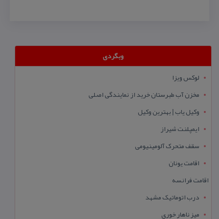
وبگردی
لوکس ویزا
مخزن آب طبرستان خرید از نمایندگی اصلی
وکیل یاب | بهترین وکیل
ایمپلنت شیراز
سقف متحرک آلومینیومی
اقامت یونان
اقامت فرانسه
درب اتوماتیک مشهد
میز ناهار خوری