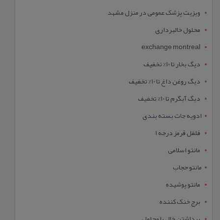
ویزیت پزشک عمومی در منزل مشهد
محلول خالبرداری
exchange montreal
دیگ بخار تا 10% تخفیف
دیگ روغن داغ تا 10% تخفیف
دیگ آبگرم تا 10% تخفیف
ادویه جات بسته بندی
فلفل قرمز درجه 1
مانتو اسلامی
مانتو حجاب
مانتو پوشیده
برج خنک کننده
برداشتن خال با محلول