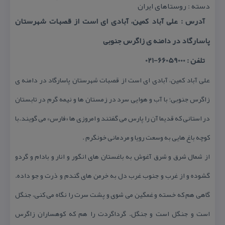
دسته : روستاهای ایران
آدرس : علی آباد كمین، آبادی ای است از قصبات شهرستان
پاسارگاد در دامنه ی زاگرس جنوبی
تلفن : 66059000-021
علی آباد كمین، آبادی ای است از قصبات شهرستان پاسارگاد در دامنه ی
زاگرس جنوبی؛ با آب و هوایی سرد در زمستان ها و نیمه گرم در تابستان
در استانی كه قدیما آن را پارس می گفتند و امروزی ها «فارس» می گویند.با
كوچه باغ هایی به وسعت رویا و مردمانی خونگرم .
از شمال شرق و شرق آغوش به باغستان های انگور و انار و بادام و گردو
گشوده و از غرب و جنوب غرب دل به خرمن های گندم و ذرت و جو داده.
گاهی هم كه خسته و غمگین می شوی و پشت سرت را نگاه می كنی، جنگل
است و جنگل است و جنگل. گرداگردت را هم كه كوهساران زاگرس