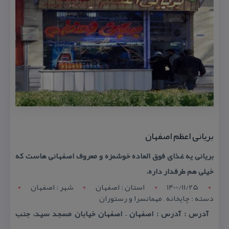
بریانی اعظم اصفهان
بریانی یه غذای فوق العاده خوشمزه و معروف اصفهانی هاست كه
خیلی هم طرفدار داره.
1400/11/25
استان : اصفهان
شهر : اصفهان
دسته : چایخانه , مهمانسرا و رستوران
آدرس : آدرس : اصفهان – اصفهان خیابان مسجد سید، جنب