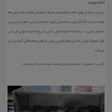
اداره پست
بریانی یه غذای فوق العاده خوشمزه و معروف اصفهانی هاست كه خیلی هم
طرفدار داره. اگه گذرتون به اصفهان خورد حتما به بریانی اعظم سر بزنین و
تستش كنین. درسته كه شلوغه ولی خیلی سریع غذارو تحویل می دن.
گول كوچیك بودن غذا رو هم نخورین چون به طور وحشتناكی آدم رو سیر
می كند.
آدرس : اصفهان – اصفهان خیابان مسجد سید، جنب اداره پست