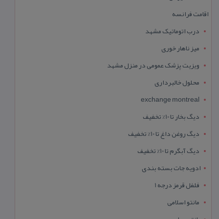
اقامت فرانسه
درب اتوماتیک مشهد
میز ناهار خوری
ویزیت پزشک عمومی در منزل مشهد
محلول خالبرداری
exchange montreal
دیگ بخار تا 10% تخفیف
دیگ روغن داغ تا 10% تخفیف
دیگ آبگرم تا 10% تخفیف
ادویه جات بسته بندی
فلفل قرمز درجه 1
مانتو اسلامی