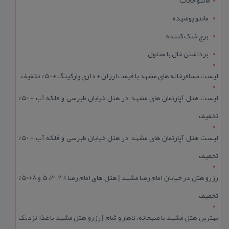
مانتو حجاب
مانتو پوشیده
برج خنک کننده
برداشتن خال با محلول
لیست مسافرخانه های مشهد با قیمت ارزان + داری پارکینگ + 50% تخفیف
لیست هتل آپارتمان های مشهد در هتل خیابان طبرسی و فلکه آب + 50%
تخفیف
لیست هتل آپارتمان های مشهد در هتل خیابان طبرسی و فلکه آب + 50%
تخفیف
رزرو هتل در خیابان امام رضا مشهد | هتل‌ های امام رضا 1، 2، 3، 5 و 8+50%
تخفیف
بهترین هتل مشهد با صبحانه، ناهار و شام | رزرو هتل مشهد با غذا نزدیک