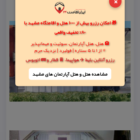
×
🎁 امکان رزرو بیش از 1000 هتل و اقامتگاه مشهد با
80% تخفیف واقعی
🏨 هتل، هتل آپارتمان، سوئیت و مهمانپذیر
⭐ از 1 تا 5 ستاره | فولبرد | نزدیک حرم
رزرو آنلاین بلیط ✈️ هواپیما، 🚆 قطار و 🚌 اتوبوس
مشاهده هتل و هتل‌ آپارتمان های مشهد