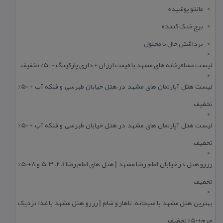
مانتو پوشیده
برج خنک کننده
برداشتن خال با محلول
لیست مسافرخانه های مشهد با قیمت ارزان + داری پارکینگ + 50% تخفیف
لیست هتل آپارتمان های مشهد در هتل خیابان طبرسی و فلکه آب + 50%
تخفیف
لیست هتل آپارتمان های مشهد در هتل خیابان طبرسی و فلکه آب + 50%
تخفیف
رزرو هتل در خیابان امام رضا مشهد | هتل‌ های امام رضا 1، 2، 3، 5 و 8+50%
تخفیف
بهترین هتل مشهد با صبحانه، ناهار و شام | رزرو هتل مشهد با غذا نزدیک
حرم+50% تخفیف