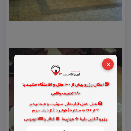
×
🎁 امکان رزرو بیش از 1000 هتل و اقامتگاه مشهد با
80% تخفیف واقعی
🏨 هتل، هتل آپارتمان، سوئیت و مهمانپذیر
⭐ از 1 تا 5 ستاره | فولبرد | نزدیک حرم
رزرو آنلاین بلیط ✈️ هواپیما، 🚆 قطار و 🚌 اتوبوس