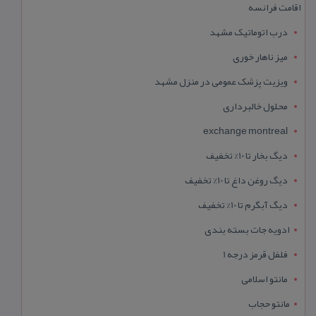
اقامت فرانسه
درب اتوماتیک مشهد
میز ناهار خوری
ویزیت پزشک عمومی در منزل مشهد
محلول خالبرداری
exchange montreal
دیگ بخار تا 10% تخفیف
دیگ روغن داغ تا 10% تخفیف
دیگ آبگرم تا 10% تخفیف
ادویه جات بسته بندی
فلفل قرمز درجه 1
مانتو اسلامی
مانتو حجاب