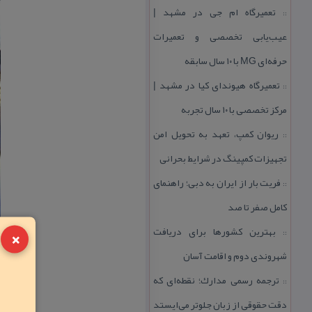
تعمیرگاه ام جی در مشهد |
::
عیب‌یابی تخصصی و تعمیرات
حرفه‌ای MG با ۱۰ سال سابقه
تعمیرگاه هیوندای كیا در مشهد |
::
مركز تخصصی با ۱۰ سال تجربه
ریوان كمپ، تعهد به تحویل امن
::
تجهیزات كمپینگ در شرایط بحرانی
فریت بار از ایران به دبی؛ راهنمای
::
كامل صفر تا صد
×
بهترین كشورها برای دریافت
::
شهروندی دوم و اقامت آسان
ترجمه رسمی مدارك؛ نقطه‌ای كه
::
دقت حقوقی از زبان جلوتر می‌ایستد