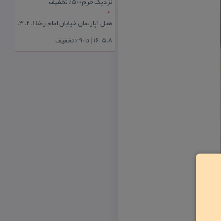
نزدیک حرم+50% تخفیف
هتل آپارتمان خیابان امام رضا 1، 2، 3،
5،8 ،16 | تا 90 % تخفیف