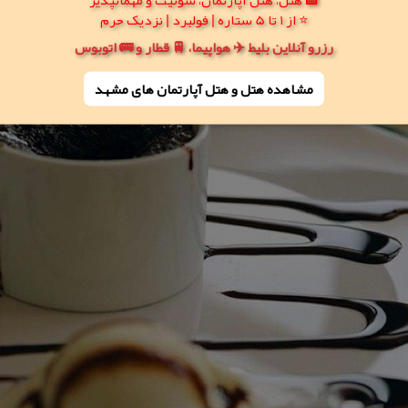
⭐ از 1 تا 5 ستاره | فولبرد | نزدیک حرم
رزرو آنلاین بلیط ✈️ هواپیما، 🚆 قطار و 🚌 اتوبوس
مشاهده هتل و هتل‌ آپارتمان های مشهد