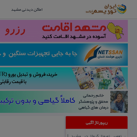
اماکن دیدنی مشهد
ریپورتاژ آگهی
تعمیر تویوتا كرولا در مشهد |
::