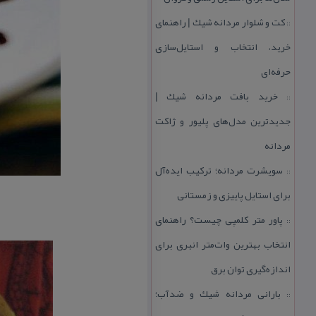
كت و شلوار مردانه شیك | راهنمای
::
خرید، انتخاب و استایل‌سازی
حرفه‌ای
خرید بافت مردانه شیك |
::
جدیدترین مدل‌های پلیور و ژاكت
مردانه
سویشرت مردانه؛ تركیب ایده‌آل
::
برای استایل پاییزی و زمستانی
پاور متر كلمپی چیست؟ راهنمای
::
انتخاب بهترین وات‌متر انبری برای
اندازه‌گیری توان برق
بارانی مردانه شیك و ضدآب؛
::