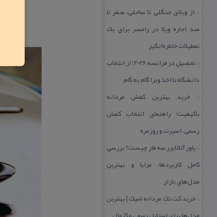
از ویلای جنگلی تا ساحلی، صفر تا
::
صد اجاره ویلا در رامسر برای یك
تعطیلات خاطره‌انگیز
تحصیل در فرانسه 2026؛ از انتخاب
::
دانشگاه تا اخذ ویزا گام به گام
خرید بهترین كفش مردانه
::
باكیفیت؛ راهنمای انتخاب كفش
رسمی، اسپرت و روزمره
پاور آنالایزر سه فاز چیست؟ بررسی
::
كامل كاربردها، مزایا و بهترین
مدل‌های بازار
خرید كت تك مردانه شیك | بهترین
::
مدل‌ها برای استایل رسمی و كژوال