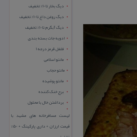
دیگ بخار تا 10% تخفیف
دیگ روغن داغ تا 10% تخفیف
دیگ آبگرم تا 10% تخفیف
ادویه جات بسته بندی
فلفل قرمز درجه 1
مانتو اسلامی
مانتو حجاب
مانتو پوشیده
برج خنک کننده
برداشتن خال با محلول
لیست مسافرخانه های مشهد با
قیمت ارزان + داری پارکینگ + 50%
تخفیف