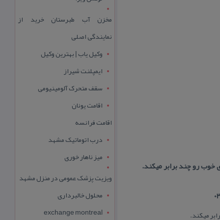
مخزن آب طبرستان خرید از
نمایندگی اصلی
وکیل یاب | بهترین وکیل
ایمپلنت شیراز
سقف متحرک آلومینیومی
اقامت یونان
اقامت فرانسه
درب اتوماتیک مشهد
میز ناهار خوری
 خوب رو چند برابر میكند.
ویزیت پزشک عمومی در منزل مشهد
محلول خالبرداری
exchange montreal
ابر میكند.