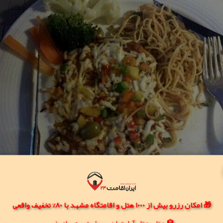
🎁 امکان رزرو بیش از 1000 هتل و اقامتگاه مشهد با 80% تخفیف واقعی
🏨 هتل، هتل آپارتمان، سوئیت و مهمانپذیر