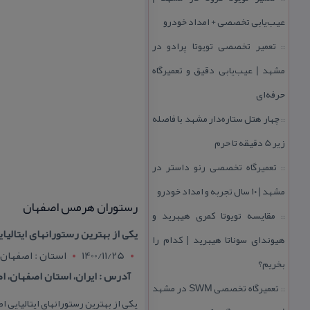
عیب‌یابی تخصصی + امداد خودرو
تعمیر تخصصی تویوتا پرادو در
::
مشهد | عیب‌یابی دقیق و تعمیرگاه
حرفه‌ای
چهار هتل‌ ستاره‌دار مشهد با فاصله
::
زیر 5 دقیقه تا حرم
تعمیرگاه تخصصی رنو داستر در
::
مشهد | ۱۰ سال تجربه و امداد خودرو
رستوران هرمس اصفهان
مقایسه تویوتا كمری هیبرید و
::
یكی از بهترین رستورانهای ایتالی
هیوندای سوناتا هیبرید | كدام را
1400/11/25
استان : اصفهان
بخریم؟
آدرس : ایران، استان اصفهان، اصفهان
تعمیرگاه تخصصی SWM در مشهد
::
یكی از بهترین رستورانهای ایتالیایی 