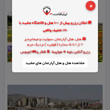
×
🎁 امکان رزرو بیش از 1000 هتل و اقامتگاه مشهد با
80% تخفیف واقعی
🏨 هتل، هتل آپارتمان، سوئیت و مهمانپذیر
⭐ از 1 تا 5 ستاره | فولبرد | نزدیک حرم
رزرو آنلاین بلیط ✈️ هواپیما، 🚆 قطار و 🚌 اتوبوس
مشاهده هتل و هتل‌ آپارتمان های مشهد