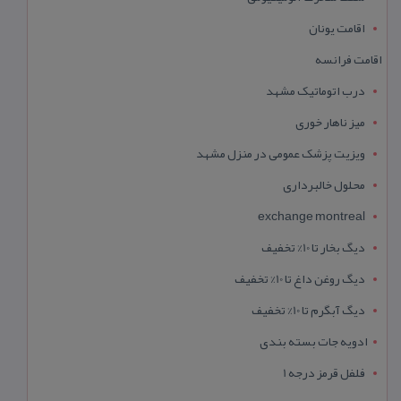
اقامت یونان
اقامت فرانسه
درب اتوماتیک مشهد
میز ناهار خوری
ویزیت پزشک عمومی در منزل مشهد
محلول خالبرداری
exchange montreal
دیگ بخار تا 10% تخفیف
دیگ روغن داغ تا 10% تخفیف
دیگ آبگرم تا 10% تخفیف
ادویه جات بسته بندی
فلفل قرمز درجه 1