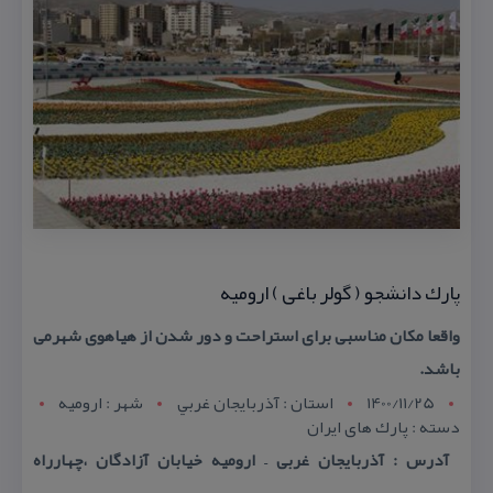
پارك دانشجو ( گولر باغی ) ارومیه
واقعا مكان مناسبی برای استراحت و دور شدن از هیاهوی شهرمی
باشد.
1400/11/25
استان : آذربايجان غربي
شهر : اروميه
دسته : پارك های ایران
آدرس : آذربایجان غربی – ارومیه خیابان آزادگان ،چهارراه