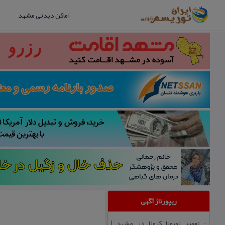
اماکن دیدنی مشهد
ریپورتاژ آگهی
تعمیر تویوتا كرولا در مشهد |
::