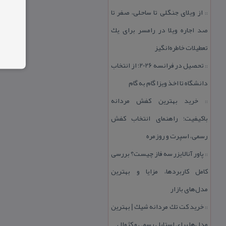
از ویلای جنگلی تا ساحلی، صفر تا
::
صد اجاره ویلا در رامسر برای یك
تعطیلات خاطره‌انگیز
تحصیل در فرانسه 2026؛ از انتخاب
::
دانشگاه تا اخذ ویزا گام به گام
خرید بهترین كفش مردانه
::
باكیفیت؛ راهنمای انتخاب كفش
رسمی، اسپرت و روزمره
پاور آنالایزر سه فاز چیست؟ بررسی
::
كامل كاربردها، مزایا و بهترین
مدل‌های بازار
خرید كت تك مردانه شیك | بهترین
::
مدل‌ها برای استایل رسمی و كژوال