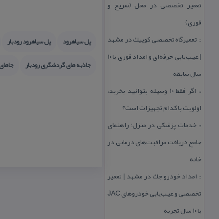
تعمیر تخصصی در محل (سریع و
فوری)
تعمیرگاه تخصصی كوییك در مشهد
::
پل سیاهرود
پل سیاهرود رودبار
| عیب‌یابی حرفه‌ای و امداد فوری با ۱۰
جاذبه های گردشگری رودبار
جاهای
سال سابقه
اگر فقط 10 وسیله بتوانید بخرید،
::
اولویت با كدام تجهیزات است؟
خدمات پزشكی در منزل؛ راهنمای
::
جامع دریافت مراقبت‌های درمانی در
خانه
امداد خودرو جك در مشهد | تعمیر
::
تخصصی و عیب‌یابی خودروهای JAC
با ۱۰ سال تجربه