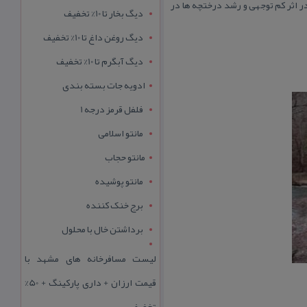
ر عرض دارد.این اثر تاریخی متاسفانه در اثر كم توجهی و رشد درختچه ها در
دیگ بخار تا 10% تخفیف
دیگ روغن داغ تا 10% تخفیف
دیگ آبگرم تا 10% تخفیف
ادویه جات بسته بندی
فلفل قرمز درجه 1
مانتو اسلامی
مانتو حجاب
مانتو پوشیده
برج خنک کننده
برداشتن خال با محلول
لیست مسافرخانه های مشهد با
قیمت ارزان + داری پارکینگ + 50%
تخفیف