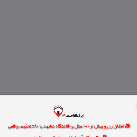
🎁 امکان رزرو بیش از 1000 هتل و اقامتگاه مشهد با 80% تخفیف واقعی
🏨 هتل، هتل آپارتمان، سوئیت و مهمانپذیر