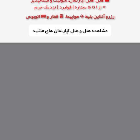
⭐ از 1 تا 5 ستاره | فولبرد | نزدیک حرم
رزرو آنلاین بلیط ✈️ هواپیما، 🚆 قطار و 🚌 اتوبوس
مشاهده هتل و هتل‌ آپارتمان های مشهد