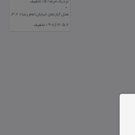
نزدیک حرم+50% تخفیف
هتل آپارتمان خیابان امام رضا 1، 2، 3،
5،8 ،16 | تا 90 % تخفیف