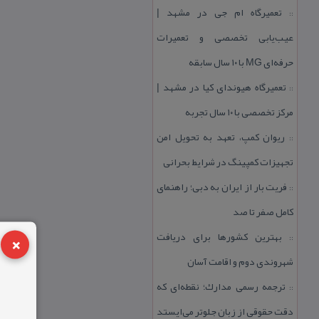
تعمیرگاه ام جی در مشهد |
::
عیب‌یابی تخصصی و تعمیرات
حرفه‌ای MG با ۱۰ سال سابقه
تعمیرگاه هیوندای كیا در مشهد |
::
مركز تخصصی با ۱۰ سال تجربه
ریوان كمپ، تعهد به تحویل امن
::
تجهیزات كمپینگ در شرایط بحرانی
فریت بار از ایران به دبی؛ راهنمای
::
كامل صفر تا صد
×
بهترین كشورها برای دریافت
::
شهروندی دوم و اقامت آسان
ترجمه رسمی مدارك؛ نقطه‌ای كه
::
دقت حقوقی از زبان جلوتر می‌ایستد