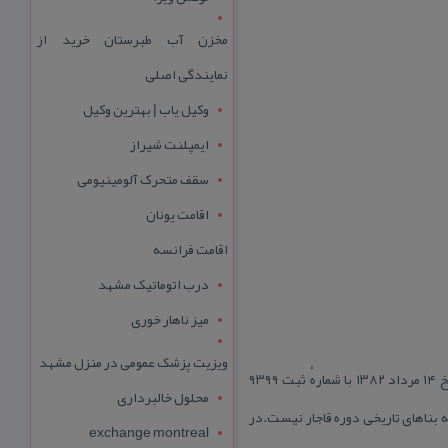
مخزن آب طبرستان خرید از
نمایندگی اصلی
وکیل یاب | بهترین وکیل
ایمپلنت شیراز
سقف متحرک آلومینیومی
اقامت یونان
اقامت فرانسه
درب اتوماتیک مشهد
میز ناهار خوری
ویزیت پزشک عمومی در منزل مشهد
پل سیاهرود مربوط به دوره پهلوی است و در شهرستان رودبار، بخش مركزی، روستای اسكولك واقع شده و این اثر در تاریخ ۱۴ مرداد ۱۳۸۲ با شمارهٔ ثبت ۹۳۹۹
محلول خالبرداری
 بناهای تاریخی دوره قاجار نیست.در
exchange montreal