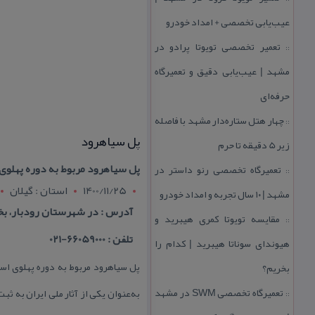
عیب‌یابی تخصصی + امداد خودرو
تعمیر تخصصی تویوتا پرادو در
::
مشهد | عیب‌یابی دقیق و تعمیرگاه
حرفه‌ای
چهار هتل‌ ستاره‌دار مشهد با فاصله
::
پل سیاهرود
زیر 5 دقیقه تا حرم
پل سیاهرود مربوط به دوره پهلو
تعمیرگاه تخصصی رنو داستر در
::
1400/11/25
استان : گيلان
مشهد | ۱۰ سال تجربه و امداد خودرو
آدرس : در شهرستان رودبار، ب
مقایسه تویوتا كمری هیبرید و
::
تلفن : 66059000-021
هیوندای سوناتا هیبرید | كدام را
بخریم؟
تعمیرگاه تخصصی SWM در مشهد
به‌عنوان یكی از آثار ملی ایران به 
::