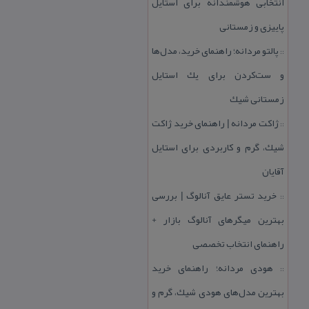
انتخابی هوشمندانه برای استایل
پاییزی و زمستانی
پالتو مردانه؛ راهنمای خرید، مدل‌ها
::
و ست‌كردن برای یك استایل
زمستانی شیك
ژاكت مردانه | راهنمای خرید ژاكت
::
شیك، گرم و كاربردی برای استایل
آقایان
خرید تستر عایق آنالوگ | بررسی
::
بهترین میگرهای آنالوگ بازار +
راهنمای انتخاب تخصصی
هودی مردانه؛ راهنمای خرید
::
بهترین مدل‌های هودی شیك، گرم و