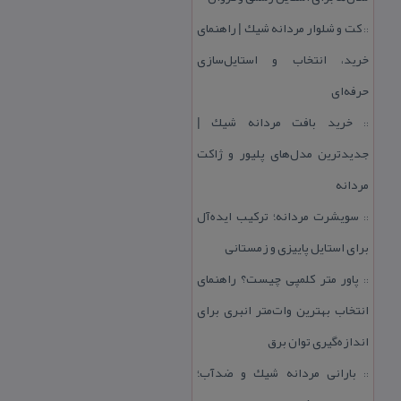
كت و شلوار مردانه شیك | راهنمای
::
خرید، انتخاب و استایل‌سازی
حرفه‌ای
خرید بافت مردانه شیك |
::
جدیدترین مدل‌های پلیور و ژاكت
مردانه
سویشرت مردانه؛ تركیب ایده‌آل
::
برای استایل پاییزی و زمستانی
پاور متر كلمپی چیست؟ راهنمای
::
انتخاب بهترین وات‌متر انبری برای
اندازه‌گیری توان برق
بارانی مردانه شیك و ضدآب؛
::