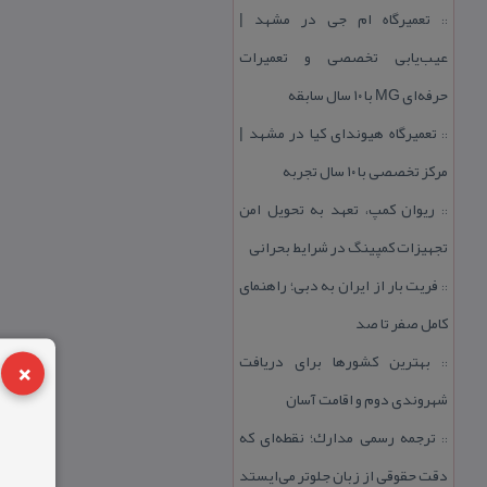
تعمیرگاه ام جی در مشهد |
::
عیب‌یابی تخصصی و تعمیرات
حرفه‌ای MG با ۱۰ سال سابقه
تعمیرگاه هیوندای كیا در مشهد |
::
مركز تخصصی با ۱۰ سال تجربه
ریوان كمپ، تعهد به تحویل امن
::
تجهیزات كمپینگ در شرایط بحرانی
فریت بار از ایران به دبی؛ راهنمای
::
كامل صفر تا صد
×
بهترین كشورها برای دریافت
::
شهروندی دوم و اقامت آسان
ترجمه رسمی مدارك؛ نقطه‌ای كه
::
دقت حقوقی از زبان جلوتر می‌ایستد