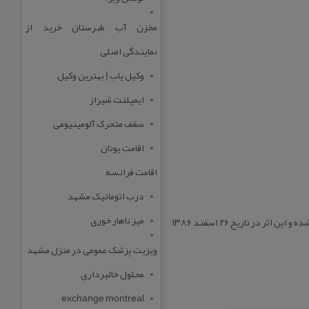
مخزن آب طبرستان خرید از
نمایندگی اصلی
وکیل یاب | بهترین وکیل
ایمپلنت شیراز
سقف متحرک آلومینیومی
اقامت یونان
اقامت فرانسه
درب اتوماتیک مشهد
میز ناهار خوری
پل سیكان مربوط به دوره قاجار است و در شهرستان جویبار، بخش مركزی، دهستان سیاه رود، روستای درویش محمد شاه واقع شده و این اثر در تاریخ ۲۶ اسفند ۱۳۸۶
ویزیت پزشک عمومی در منزل مشهد
محلول خالبرداری
exchange montreal