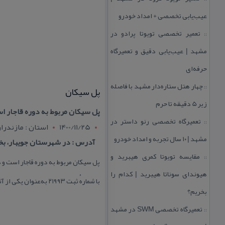
عیب‌یابی تخصصی + امداد خودرو
تعمیر تخصصی تویوتا پرادو در
::
مشهد | عیب‌یابی دقیق و تعمیرگاه
حرفه‌ای
چهار هتل‌ ستاره‌دار مشهد با فاصله
::
پل سیكان
زیر 5 دقیقه تا حرم
پل سیكان مربوط به دوره قاجار 
تعمیرگاه تخصصی رنو داستر در
::
1400/11/25
استان : مازندرا
مشهد | ۱۰ سال تجربه و امداد خودرو
آدرس : در شهرستان جویبار، ب
مقایسه تویوتا كمری هیبرید و
::
هیوندای سوناتا هیبرید | كدام را
با شمارهٔ ثبت ۲۱۹۹۳ به‌عنوان یكی از آثار ملی ایران به ثبت رسیده است.
بخریم؟
تعمیرگاه تخصصی SWM در مشهد
::