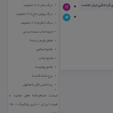
دیگ بخار تا 10% تخفیف
ی گردشگری ایران كجاست
دیگ روغن داغ تا 10% تخفیف
دیگ آبگرم تا 10% تخفیف
ادویه جات بسته بندی
فلفل قرمز درجه 1
مانتو اسلامی
مانتو حجاب
مانتو پوشیده
برج خنک کننده
برداشتن خال با محلول
لیست مسافرخانه های مشهد با
قیمت ارزان + داری پارکینگ + 50%
تخفیف