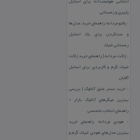
انتخابی هوشمندانه برای استایل
پاییزی و زمستانی
پالتو مردانه؛ راهنمای خرید، مدل‌ها
::
و ست‌كردن برای یك استایل
زمستانی شیك
ژاكت مردانه | راهنمای خرید ژاكت
::
شیك، گرم و كاربردی برای استایل
آقایان
خرید تستر عایق آنالوگ | بررسی
::
بهترین میگرهای آنالوگ بازار +
راهنمای انتخاب تخصصی
هودی مردانه؛ راهنمای خرید
::
بهترین مدل‌های هودی شیك، گرم و