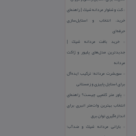
كت و شلوار مردانه شیك | راهنمای
::
خرید، انتخاب و استایل‌سازی
حرفه‌ای
خرید بافت مردانه شیك |
::
جدیدترین مدل‌های پلیور و ژاكت
مردانه
سویشرت مردانه؛ تركیب ایده‌آل
::
برای استایل پاییزی و زمستانی
پاور متر كلمپی چیست؟ راهنمای
::
انتخاب بهترین وات‌متر انبری برای
اندازه‌گیری توان برق
بارانی مردانه شیك و ضدآب؛
::