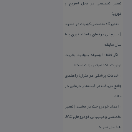
تعمیر تخصصی در محل (سریع و
فوری)
تعمیرگاه تخصصی كوییك در مشهد
::
| عیب‌یابی حرفه‌ای و امداد فوری با ۱۰
سال سابقه
اگر فقط 10 وسیله بتوانید بخرید،
::
اولویت با كدام تجهیزات است؟
خدمات پزشكی در منزل؛ راهنمای
::
جامع دریافت مراقبت‌های درمانی در
خانه
امداد خودرو جك در مشهد | تعمیر
::
تخصصی و عیب‌یابی خودروهای JAC
با ۱۰ سال تجربه