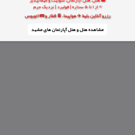
⭐ از 1 تا 5 ستاره | فولبرد | نزدیک حرم
رزرو آنلاین بلیط ✈️ هواپیما، 🚆 قطار و 🚌 اتوبوس
مشاهده هتل و هتل‌ آپارتمان های مشهد