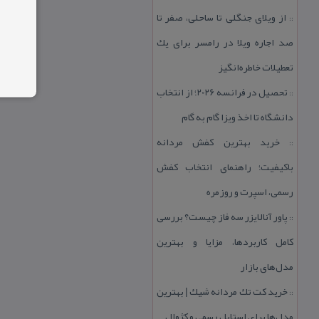
از ویلای جنگلی تا ساحلی، صفر تا
::
صد اجاره ویلا در رامسر برای یك
تعطیلات خاطره‌انگیز
تحصیل در فرانسه 2026؛ از انتخاب
::
دانشگاه تا اخذ ویزا گام به گام
خرید بهترین كفش مردانه
::
باكیفیت؛ راهنمای انتخاب كفش
رسمی، اسپرت و روزمره
پاور آنالایزر سه فاز چیست؟ بررسی
::
كامل كاربردها، مزایا و بهترین
مدل‌های بازار
خرید كت تك مردانه شیك | بهترین
::
مدل‌ها برای استایل رسمی و كژوال