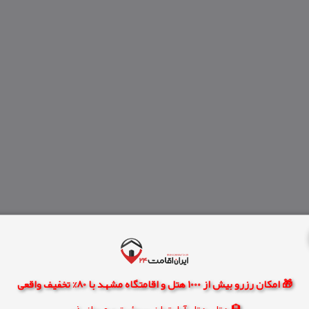
🎁 امکان رزرو بیش از 1000 هتل و اقامتگاه مشهد با 80% تخفیف واقعی
🏨 هتل، هتل آپارتمان، سوئیت و مهمانپذیر