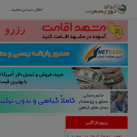
اماکن دیدنی مشهد
ریپورتاژ آگهی
تعمیر تویوتا كرولا در مشهد |
::