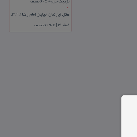
نزدیک حرم+50% تخفیف
هتل آپارتمان خیابان امام رضا 1، 2، 3،
5،8 ،16 | تا 90 % تخفیف