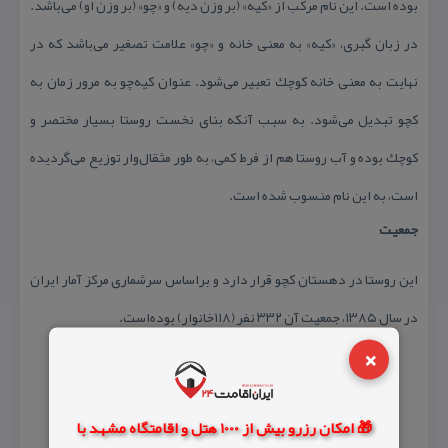
بوده است. این نام مركب از «كیه» (بر وزن دیه) و «چو» (بر وزن او) می‌باشد.
در زبان گبری، «كیه» به معنی خانه و «چو» علامت تصغیر می‌باشد كه در
نهایت به معنی خانه كوچك تعبیر می‌شود. عنوان كیه‌چو به مرور زمان به
كچو تبدیل می‌شود. به سبب آنكه بنای نخست روستا بسیار مختصر و
كوچك بوده و آب روستا هم از فرط كمی، به طور مثقال‌وار توزیع می‌گردیده
است، به این نام منسوب شده است.
جمعیت
این روستا در دهستان كچو قرار دارد و براساس سرشماری مركز آمار ایران
در سال ۱۳۸۵، جمعیت آن ۳۳۲ نفر (۱۱۸خانوار) بوده‌است.
×
🎁 امکان رزرو بیش از 1000 هتل و اقامتگاه مشهد با