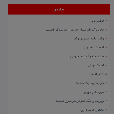
وبگردی
لوکس ویزا
مخزن آب طبرستان خرید از نمایندگی اصلی
وکیل یاب | بهترین وکیل
ایمپلنت شیراز
سقف متحرک آلومینیومی
اقامت یونان
اقامت فرانسه
درب اتوماتیک مشهد
میز ناهار خوری
ویزیت پزشک عمومی در منزل مشهد
محلول خالبرداری