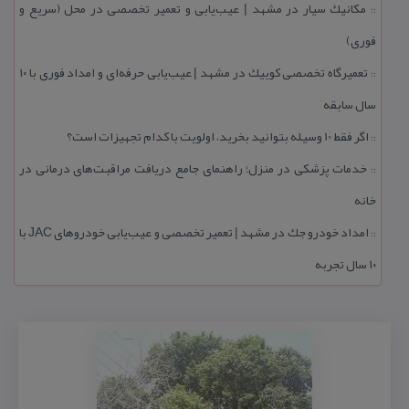
مكانیك سیار در مشهد | عیب‌یابی و تعمیر تخصصی در محل (سریع و
::
فوری)
تعمیرگاه تخصصی كوییك در مشهد | عیب‌یابی حرفه‌ای و امداد فوری با ۱۰
::
سال سابقه
اگر فقط 10 وسیله بتوانید بخرید، اولویت با كدام تجهیزات است؟
::
خدمات پزشكی در منزل؛ راهنمای جامع دریافت مراقبت‌های درمانی در
::
خانه
امداد خودرو جك در مشهد | تعمیر تخصصی و عیب‌یابی خودروهای JAC با
::
۱۰ سال تجربه