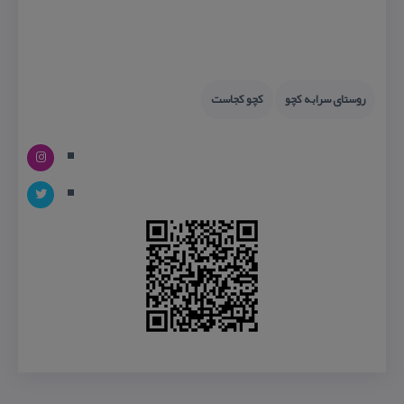
روستای سرابه كچو
كچو كجاست