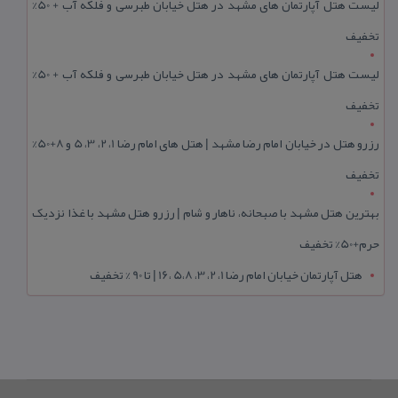
لیست هتل آپارتمان های مشهد در هتل خیابان طبرسی و فلکه آب + 50%
تخفیف
لیست هتل آپارتمان های مشهد در هتل خیابان طبرسی و فلکه آب + 50%
تخفیف
رزرو هتل در خیابان امام رضا مشهد | هتل‌ های امام رضا 1، 2، 3، 5 و 8+50%
تخفیف
بهترین هتل مشهد با صبحانه، ناهار و شام | رزرو هتل مشهد با غذا نزدیک
حرم+50% تخفیف
هتل آپارتمان خیابان امام رضا 1، 2، 3، 5،8 ،16 | تا 90 % تخفیف