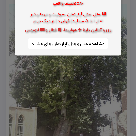
80% تخفیف واقعی
🏨 هتل، هتل آپارتمان، سوئیت و مهمانپذیر
⭐ از 1 تا 5 ستاره | فولبرد | نزدیک حرم
رزرو آنلاین بلیط ✈️ هواپیما، 🚆 قطار و 🚌 اتوبوس
مشاهده هتل و هتل‌ آپارتمان های مشهد