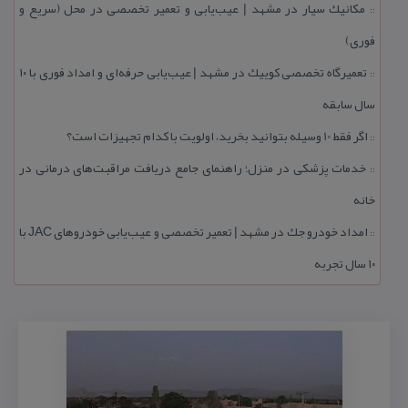
مكانیك سیار در مشهد | عیب‌یابی و تعمیر تخصصی در محل (سریع و
::
فوری)
تعمیرگاه تخصصی كوییك در مشهد | عیب‌یابی حرفه‌ای و امداد فوری با ۱۰
::
سال سابقه
اگر فقط 10 وسیله بتوانید بخرید، اولویت با كدام تجهیزات است؟
::
خدمات پزشكی در منزل؛ راهنمای جامع دریافت مراقبت‌های درمانی در
::
خانه
امداد خودرو جك در مشهد | تعمیر تخصصی و عیب‌یابی خودروهای JAC با
::
۱۰ سال تجربه