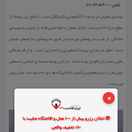
تلفن : 66059000-021
روستای فاویان در حدود ۲۰ كیلومتری گلپایگان است . ارتفاع این روستا از
سطح دریا ۱۷۰۰ متر است . كه از شمال به كوه حاجی قاره ، از جنوب به روستای
شادگان ، از غرب به روستای مزرعه و از شرق به روستای دم آسمان متصل
است .شغل مردم این روستا كشاورزی و دامداری است . و از قدیم قالی
بافی رسم زنان فاویان بوده است . در این روستا مسجدی خشتی با سقفی
چوبی قرار دارد و همچنین كبوتر خانه ای كه هر دو به حدود صد سال پیش
می رسند .
×
🎁 امکان رزرو بیش از 1000 هتل و اقامتگاه مشهد با
80% تخفیف واقعی