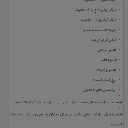
دیگ روغن داغ تا 10% تخفیف
دیگ آبگرم تا 10% تخفیف
ادویه جات بسته بندی
فلفل قرمز درجه 1
مانتو اسلامی
مانتو حجاب
مانتو پوشیده
برج خنک کننده
برداشتن خال با محلول
لیست مسافرخانه های مشهد با قیمت ارزان + داری پارکینگ + 50% تخفیف
لیست هتل آپارتمان های مشهد در هتل خیابان طبرسی و فلکه آب + 50%
تخفیف