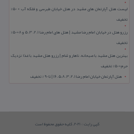
لیست هتل آپارتمان های مشهد در هتل خیابان طبرسی و فلکه آب + 50%
تخفیف
رزرو هتل در خیابان امام رضا مشهد | هتل‌ های امام رضا 1، 2، 3، 5 و 8+50%
تخفیف
بهترین هتل مشهد با صبحانه، ناهار و شام | رزرو هتل مشهد با غذا نزدیک
حرم+50% تخفیف
هتل آپارتمان خیابان امام رضا 1، 2، 3، 5،8 ،16 | تا 90 % تخفیف
کپی رایت © 2021. کلیه حقوق محفوظ است