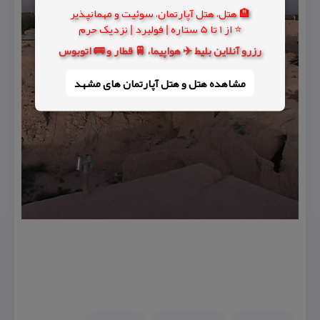
🏨 هتل، هتل آپارتمان، سوئیت و مهمانپذیر
⭐ از 1 تا 5 ستاره | فولبرد | نزدیک حرم
رزرو آنلاین بلیط ✈️ هواپیما، 🚆 قطار و 🚌 اتوبوس
مشاهده هتل و هتل‌ آپارتمان های مشهد