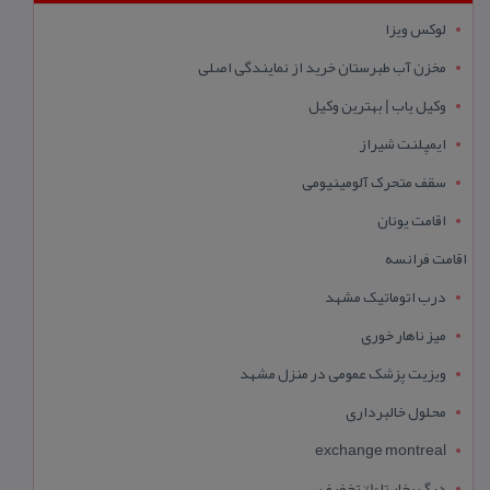
لوکس ویزا
مخزن آب طبرستان خرید از نمایندگی اصلی
وکیل یاب | بهترین وکیل
ایمپلنت شیراز
سقف متحرک آلومینیومی
اقامت یونان
اقامت فرانسه
درب اتوماتیک مشهد
میز ناهار خوری
ویزیت پزشک عمومی در منزل مشهد
محلول خالبرداری
exchange montreal
دیگ بخار تا 10% تخفیف