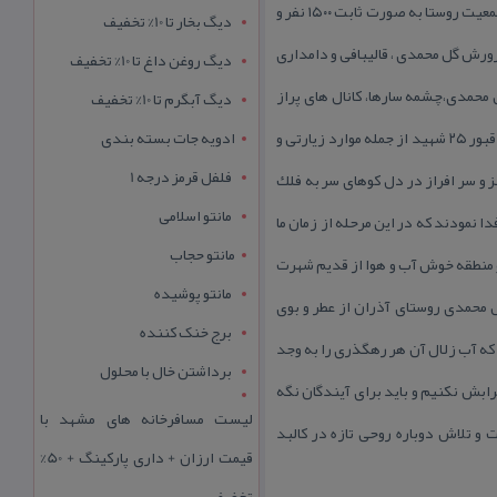
درارتفاع تقریبا ۲۷۰۰ متری از سطح دریا ، با آب و هوایی معتدل در فصول بهار و تابستان و زمستانهای سرد قرار گرفته است . جمعیت روستا به صورت ثابت ۱۵۰۰ نفر و
دیگ بخار تا 10% تخفیف
 شغل كشاورزی خصوصاً پرورش گل محمدی ، قالیبافی و دامداری
دیگ روغن داغ تا 10% تخفیف
 محمدی،چشمه سارها، كانال های پراز
دیگ آبگرم تا 10% تخفیف
آب، آب بندهای ایجاد شده بر روی رودخانه ها، آب های ذوب شده از برف كوهها ولاله های روئیده در دامنۀ كوهها اشاره كرد، قبور ۲۵ شهید از جمله موارد زیارتی و
ادویه جات بسته بندی
فلفل قرمز درجه 1
ز و سر افراز در دل كوهای سر به فلك
مانتو اسلامی
نمودند كه در این مرحله از زمان ما
مانتو حجاب
و منطقه خوش آب و هوا از قدیم شهرت
مانتو پوشیده
 محمدی روستای آذران از عطر و بوی
برج خنک کننده
كه آب زلال آن هر رهگذری را به وجد
برداشتن خال با محلول
رابش نكنیم و باید برای آیندگان نگه
لیست مسافرخانه های مشهد با
ت و تلاش دوباره روحی تازه در كالبد
قیمت ارزان + داری پارکینگ + 50%
تخفیف