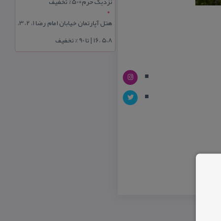
نزدیک حرم+50% تخفیف
هتل آپارتمان خیابان امام رضا 1، 2، 3،
5،8 ،16 | تا 90 % تخفیف