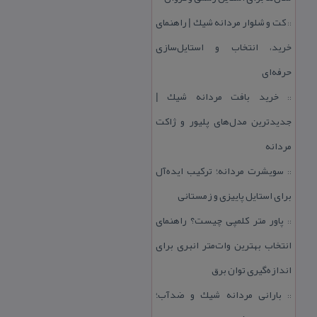
كت و شلوار مردانه شیك | راهنمای
::
خرید، انتخاب و استایل‌سازی
حرفه‌ای
خرید بافت مردانه شیك |
::
جدیدترین مدل‌های پلیور و ژاكت
مردانه
سویشرت مردانه؛ تركیب ایده‌آل
::
برای استایل پاییزی و زمستانی
پاور متر كلمپی چیست؟ راهنمای
::
انتخاب بهترین وات‌متر انبری برای
اندازه‌گیری توان برق
بارانی مردانه شیك و ضدآب؛
::