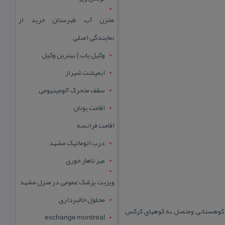
مخزن آب طبرستان خرید از
نمایندگی اصلی
وکیل یاب | بهترین وکیل
ایمپلنت شیراز
سقف متحرک آلومینیومی
اقامت یونان
اقامت فرانسه
درب اتوماتیک مشهد
میز ناهار خوری
ویزیت پزشک عمومی در منزل مشهد
محلول خالبرداری
 در منطقه ای كوهستانی ومتصل به كوههای كركس
exchange montreal