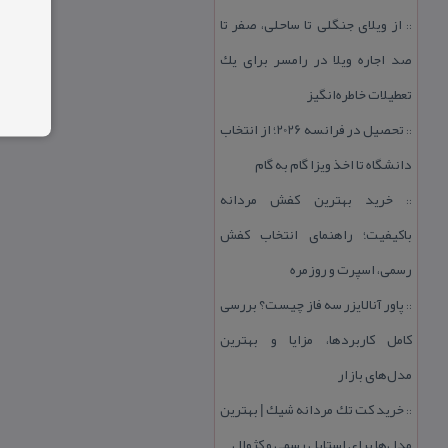
از ویلای جنگلی تا ساحلی، صفر تا
::
صد اجاره ویلا در رامسر برای یك
تعطیلات خاطره‌انگیز
تحصیل در فرانسه 2026؛ از انتخاب
::
دانشگاه تا اخذ ویزا گام به گام
خرید بهترین كفش مردانه
::
باكیفیت؛ راهنمای انتخاب كفش
رسمی، اسپرت و روزمره
پاور آنالایزر سه فاز چیست؟ بررسی
::
كامل كاربردها، مزایا و بهترین
مدل‌های بازار
خرید كت تك مردانه شیك | بهترین
::
مدل‌ها برای استایل رسمی و كژوال