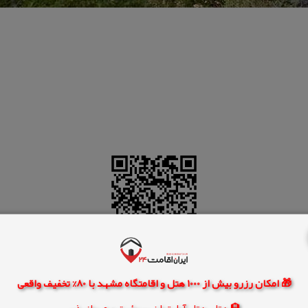
🎁 امکان رزرو بیش از 1000 هتل و اقامتگاه مشهد با 80% تخفیف واقعی
🏨 هتل، هتل آپارتمان، سوئیت و مهمانپذیر