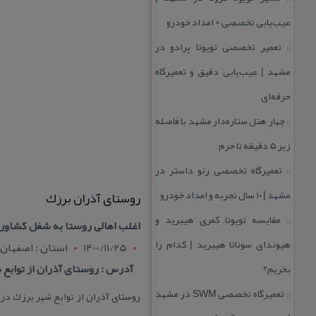
عیب‌یابی تخصصی + امداد خودرو
تعمیر تخصصی تویوتا پرادو در
::
مشهد | عیب‌یابی دقیق و تعمیرگاه
حرفه‌ای
چهار هتل‌ ستاره‌دار مشهد با فاصله
::
زیر 5 دقیقه تا حرم
تعمیرگاه تخصصی رنو داستر در
::
مشهد | ۱۰ سال تجربه و امداد خودرو
روستای آذران برزك
مقایسه تویوتا كمری هیبرید و
::
اغلب اهالی روستا به شغل كشاورز
هیوندای سوناتا هیبرید | كدام را
1400/11/25
استان : اصفهان
آدرس : روستای آذران از توابع شهر برزك در ۷۲ كیلومتری جنوب شرقی 
بخریم؟
تعمیرگاه تخصصی SWM در مشهد
::