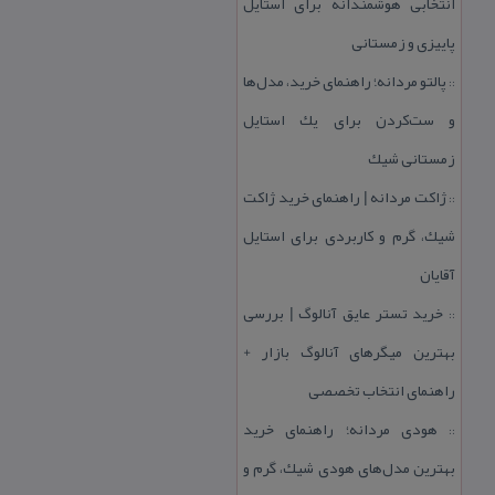
انتخابی هوشمندانه برای استایل
پاییزی و زمستانی
پالتو مردانه؛ راهنمای خرید، مدل‌ها
::
و ست‌كردن برای یك استایل
زمستانی شیك
ژاكت مردانه | راهنمای خرید ژاكت
::
شیك، گرم و كاربردی برای استایل
آقایان
خرید تستر عایق آنالوگ | بررسی
::
بهترین میگرهای آنالوگ بازار +
راهنمای انتخاب تخصصی
هودی مردانه؛ راهنمای خرید
::
بهترین مدل‌های هودی شیك، گرم و