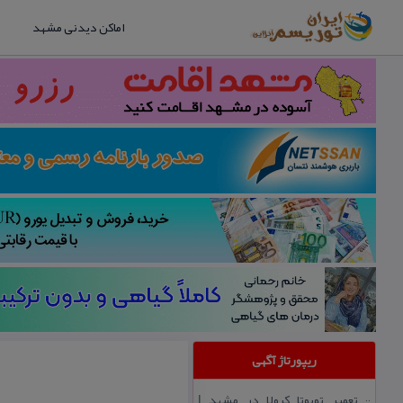
اماکن دیدنی مشهد
ریپورتاژ آگهی
تعمیر تویوتا كرولا در مشهد |
::