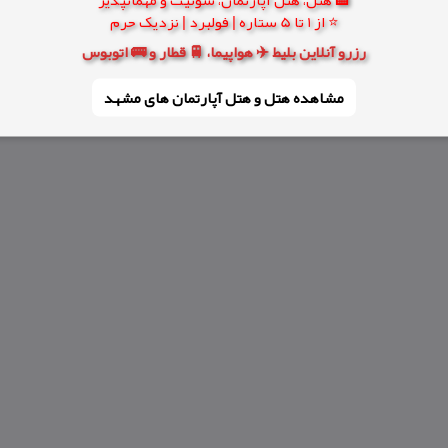
⭐ از 1 تا 5 ستاره | فولبرد | نزدیک حرم
رزرو آنلاین بلیط ✈️ هواپیما، 🚆 قطار و 🚌 اتوبوس
مشاهده هتل و هتل‌ آپارتمان های مشهد