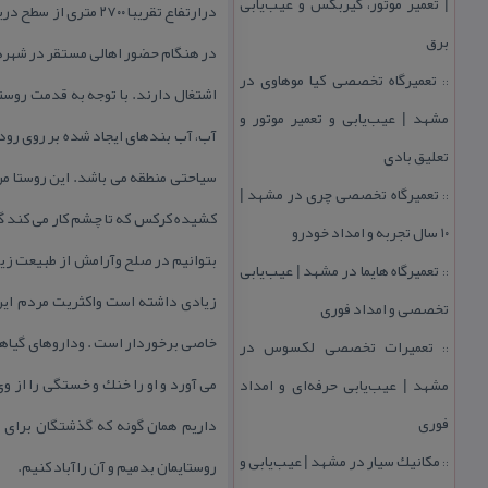
| تعمیر موتور، گیربكس و عیب‌یابی
برق
تعمیرگاه تخصصی كیا موهاوی در
::
اشتغال دارند. با توجه به قدمت روست
مشهد | عیب‌یابی و تعمیر موتور و
تعلیق بادی
سیاحتی منطقه می باشد. این روستا مرد
تعمیرگاه تخصصی چری در مشهد |
::
كشیده كركس كه تا چشم كار می كند گل
۱۰ سال تجربه و امداد خودرو
بتوانیم در صلح وآرامش از طبیعت زیب
تعمیرگاه هایما در مشهد | عیب‌یابی
::
زیادی داشته است واكثریت مردم این 
تخصصی و امداد فوری
خاصی برخوردار است . وداروهای گیاهی
تعمیرات تخصصی لكسوس در
::
می آورد و او را خنك و خستگی را از و
مشهد | عیب‌یابی حرفه‌ای و امداد
فوری
داریم همان گونه كه گذشتگان برای مان
مكانیك سیار در مشهد | عیب‌یابی و
روستایمان بدمیم و آن راآباد كنیم.
::