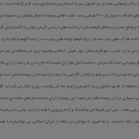
در هنگام حضور اهالی مستقر در شهرهای اطراف به بیش از ۳۰۰۰نفر می رسد. اغلب اهالی روستا به
ا و واقع شدن درمناطق كوهستانی ازجاذبه های دیدنی آن می توان به گلستانهای گل
می دارد نجیب ، خونگرم،مهمان نواز ,مومن , انقلابی وشهید پرور در منطقه ای سر سب
 وسرخی است كه سرخی به مانند خون هزاران شهید كه جان با ارزش خودرا برای ما فدا 
ای خداوندی لذت ببریم و یادشان را گرامی بداریم زبان مردم این روستا محلی است 
منطقه از طریق كشاورزی و دامپروری امرار معا ش وكسب روزی حلال می كردند. گل
 بسیاری در این روستا یافت می شود. این روستا دارای چشمه سار های متعددی است 
ی می رهاند. پس این محیط امن و قشنگ و آرام و روزی دهنده را باید پاس بداریم و خ
 نگه داشتند. و اما امروز ما جوانان این خطه از ایران اسلامی می توانیم با با هم