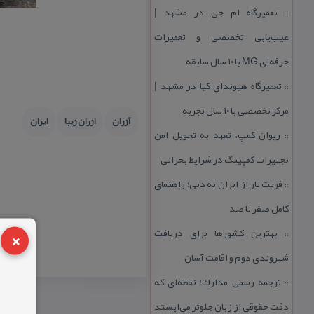
تعمیرگاه ام جی در مشهد |
::
عیب‌یابی تخصصی و تعمیرات
حرفه‌ای MG با ۱۰ سال سابقه
تعمیرگاه هیوندای كیا در مشهد |
::
مركز تخصصی با ۱۰ سال تجربه
آزران
ازران زیبا
ایران
ریوان كمپ، تعهد به تحویل امن
::
تجهیزات كمپینگ در شرایط بحرانی
فریت بار از ایران به دبی؛ راهنمای
::
كامل صفر تا صد
×
بهترین كشورها برای دریافت
::
شهروندی دوم و اقامت آسان
ترجمه رسمی مدارك؛ نقطه‌ای كه
::
دقت حقوقی از زبان جلوتر می‌ایستد