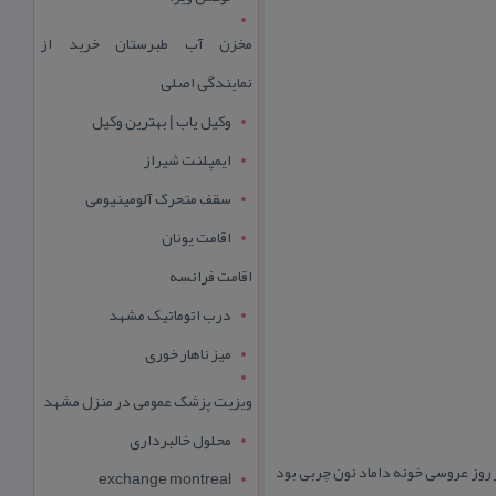
مخزن آب طبرستان خرید از
نمایندگی اصلی
وکیل یاب | بهترین وکیل
ایمپلنت شیراز
سقف متحرک آلومینیومی
اقامت یونان
اقامت فرانسه
درب اتوماتیک مشهد
میز ناهار خوری
ویزیت پزشک عمومی در منزل مشهد
محلول خالبرداری
 روز عروسی خونه داماد نون چربی بود
exchange montreal