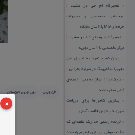
تعمیرگاه ام جی در مشهد |
::
عیب‌یابی تخصصی و تعمیرات
حرفه‌ای MG با ۱۰ سال سابقه
تعمیرگاه هیوندای كیا در مشهد |
::
مركز تخصصی با ۱۰ سال تجربه
ریوان كمپ، تعهد به تحویل امن
::
تجهیزات كمپینگ در شرایط بحرانی
فریت بار از ایران به دبی؛ راهنمای
::
كامل صفر تا صد
نان چربی
نون چربی خوزستان
×
بهترین كشورها برای دریافت
::
شهروندی دوم و اقامت آسان
ترجمه رسمی مدارك؛ نقطه‌ای كه
::
دقت حقوقی از زبان جلوتر می‌ایستد