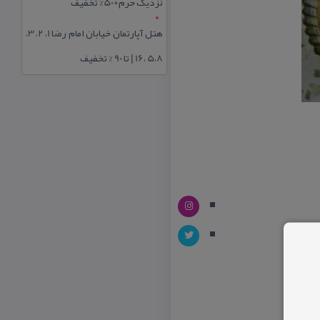
نزدیک حرم+50% تخفیف
هتل آپارتمان خیابان امام رضا 1، 2، 3،
5،8 ،16 | تا 90 % تخفیف