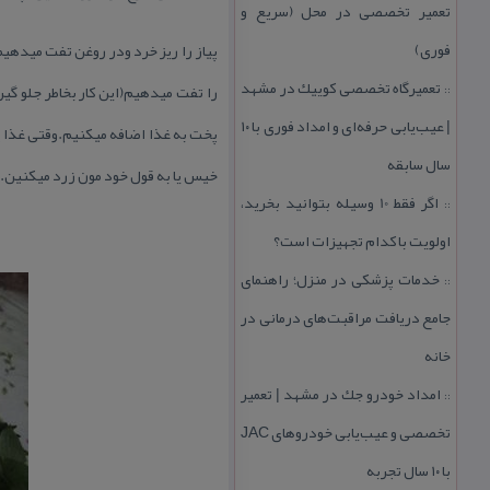
تعمیر تخصصی در محل (سریع و
فوری)
پیاز را ریز خرد ودر روغن تفت میدهیم
تعمیرگاه تخصصی كوییك در مشهد
را تفت میدهیم(این كار بخاطر جلو گی
::
| عیب‌یابی حرفه‌ای و امداد فوری با ۱۰
پخت به غذا اضافه میكنیم.وقتی غذا پخ
سال سابقه
خیس یا به قول خود مون زرد میكنین.و
اگر فقط 10 وسیله بتوانید بخرید،
::
اولویت با كدام تجهیزات است؟
خدمات پزشكی در منزل؛ راهنمای
::
جامع دریافت مراقبت‌های درمانی در
خانه
امداد خودرو جك در مشهد | تعمیر
::
تخصصی و عیب‌یابی خودروهای JAC
با ۱۰ سال تجربه