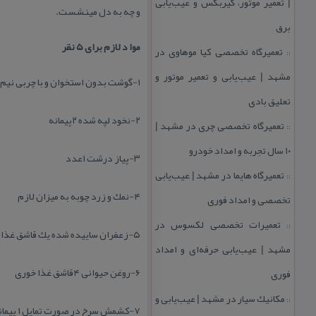
| تعمیر موتور، گیربكس و عیب‌یابی
و چه به دل مینشست.
برق
موا د لازم برای ۵ نقر
تعمیرگاه تخصصی كیا موهاوی در
::
مشهد | عیب‌یابی و تعمیر موتور و
۱-گوشت بدون استخوان و با چربی نیم كیلو
تعلیق بادی
۲-نخود لپه شده ۲پیمانه
تعمیرگاه تخصصی چری در مشهد |
::
۱۰ سال تجربه و امداد خودرو
۳-پیاز درشت ۱عدد
تعمیرگاه هایما در مشهد | عیب‌یابی
::
۴-نمك و زرد چوبه به میزان لازم
تخصصی و امداد فوری
تعمیرات تخصصی لكسوس در
::
۵-زعفران ساییده شده یك قاشق غذا خوری
مشهد | عیب‌یابی حرفه‌ای و امداد
۶-روغن حیوانی ۴قاشق غذا خوری
فوری
مكانیك سیار در مشهد | عیب‌یابی و
::
۷-كشمش سرخ در صورت تمایل ۱ پیمانه