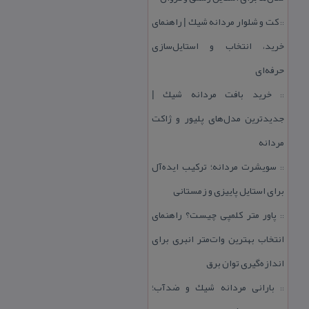
كت و شلوار مردانه شیك | راهنمای
::
خرید، انتخاب و استایل‌سازی
حرفه‌ای
خرید بافت مردانه شیك |
::
جدیدترین مدل‌های پلیور و ژاكت
مردانه
سویشرت مردانه؛ تركیب ایده‌آل
::
برای استایل پاییزی و زمستانی
پاور متر كلمپی چیست؟ راهنمای
::
انتخاب بهترین وات‌متر انبری برای
اندازه‌گیری توان برق
بارانی مردانه شیك و ضدآب؛
::