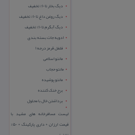
دیگ بخار تا 10% تخفیف
دیگ روغن داغ تا 10% تخفیف
دیگ آبگرم تا 10% تخفیف
ادویه جات بسته بندی
فلفل قرمز درجه 1
مانتو اسلامی
مانتو حجاب
مانتو پوشیده
برج خنک کننده
برداشتن خال با محلول
لیست مسافرخانه های مشهد با
قیمت ارزان + داری پارکینگ + 50%
تخفیف