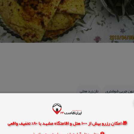
نون چربی شوشتری
نان زرد محلی
🎁 امکان رزرو بیش از 1000 هتل و اقامتگاه مشهد با 80% تخفیف واقعی
🏨 هتل، هتل آپارتمان، سوئیت و مهمانپذیر