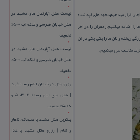
لیست هتل آپارتمان های مشهد در
 اجاق قرار میدهیم.نخود های لپه شده
هتل خیابان طبرسی و فلکه آب + 50%
 را اضافه میكنیم.زعفران را در اخر
تخفیف
گی ریخته و نان ها را یكی یكی در ان
لیست هتل آپارتمان های مشهد در
 ظرف مناسب سرو میكنیم.
هتل خیابان طبرسی و فلکه آب + 50%
تخفیف
رزرو هتل در خیابان امام رضا مشهد
| هتل‌ های امام رضا 1، 2، 3، 5 و
8+50% تخفیف
بهترین هتل مشهد با صبحانه، ناهار
و شام | رزرو هتل مشهد با غذا