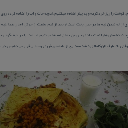
. گوشت را ریز خرد كرده و به پیاز اضافه میكنیم.ادویه جات و اب را اضافه كرده روی
ری از له شدن لپه ها در حین پخت است)و بعد از نیم ساعت از جوش امدن غذا ،لپه ها
ت كشمش ها را تفت داده و با روغن به ان اضافه میكنیم.اب غذا را در ظرف گود و بزر
قتی یك طرف نان كاملا زرد شد مقداری از مایه خورش در وسط ان قرار می دهیم و در