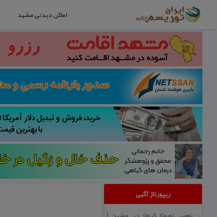
اماکن دیدنی مشهد
ریپورتاژ آگهی
تعمیر تویوتا كرولا در مشهد |
::