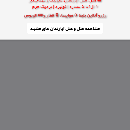
⭐ از 1 تا 5 ستاره | فولبرد | نزدیک حرم
رزرو آنلاین بلیط ✈️ هواپیما، 🚆 قطار و 🚌 اتوبوس
مشاهده هتل و هتل‌ آپارتمان های مشهد