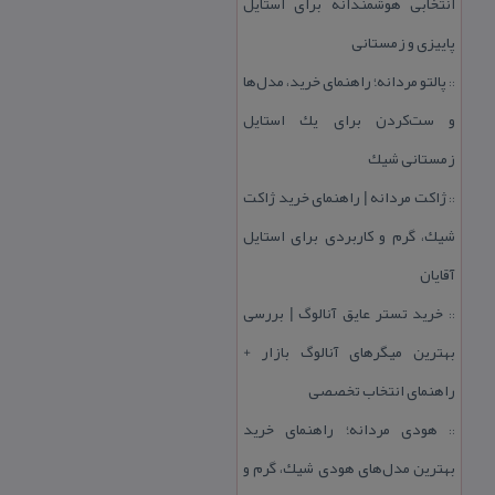
انتخابی هوشمندانه برای استایل
پاییزی و زمستانی
پالتو مردانه؛ راهنمای خرید، مدل‌ها
::
و ست‌كردن برای یك استایل
زمستانی شیك
ژاكت مردانه | راهنمای خرید ژاكت
::
شیك، گرم و كاربردی برای استایل
آقایان
خرید تستر عایق آنالوگ | بررسی
::
بهترین میگرهای آنالوگ بازار +
راهنمای انتخاب تخصصی
هودی مردانه؛ راهنمای خرید
::
بهترین مدل‌های هودی شیك، گرم و