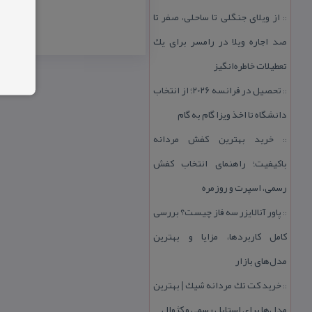
از ویلای جنگلی تا ساحلی، صفر تا
::
صد اجاره ویلا در رامسر برای یك
تعطیلات خاطره‌انگیز
تحصیل در فرانسه 2026؛ از انتخاب
::
دانشگاه تا اخذ ویزا گام به گام
خرید بهترین كفش مردانه
::
باكیفیت؛ راهنمای انتخاب كفش
رسمی، اسپرت و روزمره
پاور آنالایزر سه فاز چیست؟ بررسی
::
كامل كاربردها، مزایا و بهترین
مدل‌های بازار
خرید كت تك مردانه شیك | بهترین
::
مدل‌ها برای استایل رسمی و كژوال