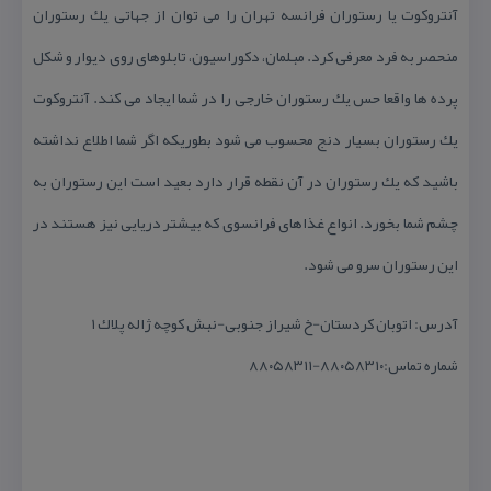
آنتروكوت یا رستوران فرانسه تهران را می توان از جهاتی یك رستوران
منحصر به فرد معرفی كرد. مبلمان، دكوراسیون، تابلوهای روی دیوار و شكل
پرده ها واقعا حس یك رستوران خارجی را در شما ایجاد می كند. آنتروكوت
یك رستوران بسیار دنج محسوب می شود بطوریكه اگر شما اطلاع نداشته
باشید كه یك رستوران در آن نقطه قرار دارد بعید است این رستوران به
چشم شما بخورد. انواع غذاهای فرانسوی كه بیشتر دریایی نیز هستند در
این رستوران سرو می شود.
آدرس: اتوبان كردستان-خ شیراز جنوبی-نبش كوچه ژاله پلاك ۱
شماره تماس:۸۸۰۵۸۳۱۰-۸۸۰۵۸۳۱۱