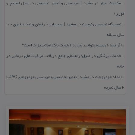
مكانیك سیار در مشهد | عیب‌یابی و تعمیر تخصصی در محل (سریع و
::
فوری)
تعمیرگاه تخصصی كوییك در مشهد | عیب‌یابی حرفه‌ای و امداد فوری با ۱۰
::
سال سابقه
اگر فقط 10 وسیله بتوانید بخرید، اولویت با كدام تجهیزات است؟
::
خدمات پزشكی در منزل؛ راهنمای جامع دریافت مراقبت‌های درمانی در
::
خانه
امداد خودرو جك در مشهد | تعمیر تخصصی و عیب‌یابی خودروهای JAC با
::
۱۰ سال تجربه