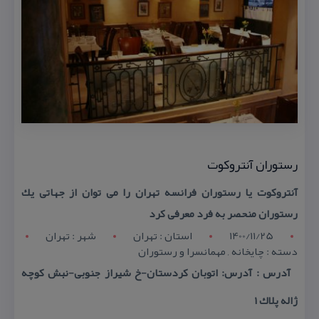
رستوران آنتروكوت
آنتروكوت یا رستوران فرانسه تهران را می توان از جهاتی یك
رستوران منحصر به فرد معرفی كرد
1400/11/25
استان : تهران
شهر : تهران
دسته : چایخانه , مهمانسرا و رستوران
آدرس : آدرس: اتوبان كردستان-خ شیراز جنوبی-نبش كوچه
ژاله پلاك ۱