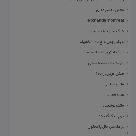
محلول خالبرداری
exchange montreal
دیگ بخار تا 10% تخفیف
دیگ روغن داغ تا 10% تخفیف
دیگ آبگرم تا 10% تخفیف
ادویه جات بسته بندی
فلفل قرمز درجه 1
مانتو اسلامی
مانتو حجاب
مانتو پوشیده
برج خنک کننده
برداشتن خال با محلول