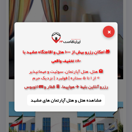
×
🎁 امکان رزرو بیش از 1000 هتل و اقامتگاه مشهد با
80% تخفیف واقعی
🏨 هتل، هتل آپارتمان، سوئیت و مهمانپذیر
⭐ از 1 تا 5 ستاره | فولبرد | نزدیک حرم
رزرو آنلاین بلیط ✈️ هواپیما، 🚆 قطار و 🚌 اتوبوس
مشاهده هتل و هتل‌ آپارتمان های مشهد