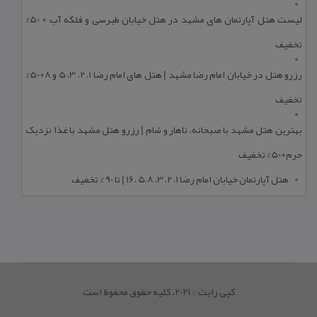
لیست هتل آپارتمان های مشهد در هتل خیابان طبرسی و فلکه آب + 50%
تخفیف
رزرو هتل در خیابان امام رضا مشهد | هتل‌ های امام رضا 1، 2، 3، 5 و 8+50%
تخفیف
بهترین هتل مشهد با صبحانه، ناهار و شام | رزرو هتل مشهد با غذا نزدیک
حرم+50% تخفیف
هتل آپارتمان خیابان امام رضا 1، 2، 3، 5،8 ،16 | تا 90 % تخفیف
کپی رایت © 2021. کلیه حقوق محفوظ است