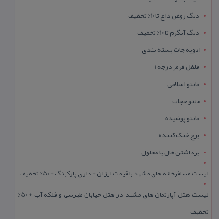
دیگ روغن داغ تا 10% تخفیف
دیگ آبگرم تا 10% تخفیف
ادویه جات بسته بندی
فلفل قرمز درجه 1
مانتو اسلامی
مانتو حجاب
مانتو پوشیده
برج خنک کننده
برداشتن خال با محلول
لیست مسافرخانه های مشهد با قیمت ارزان + داری پارکینگ + 50% تخفیف
لیست هتل آپارتمان های مشهد در هتل خیابان طبرسی و فلکه آب + 50%
تخفیف