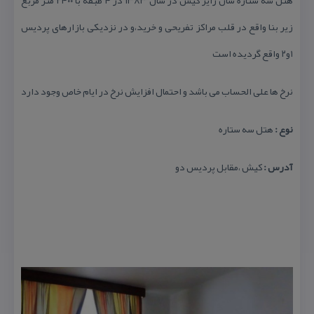
هتل سه ستاره سان رایز كیش در سال ۱۳۸۳ در ۴ طبقه با ۲۴۰۰ متر مربع
زیر بنا واقع در قلب مراكز تفریحی و خرید،و در نزدیكی بازارهای پردیس
۱و۲ واقع گردیده است
نرخ ها علی الحساب می باشد و احتمال افزایش نرخ در ایام خاص وجود دارد
نوع :
هتل سه ستاره
آدرس :
كیش ،مقابل پردیس دو