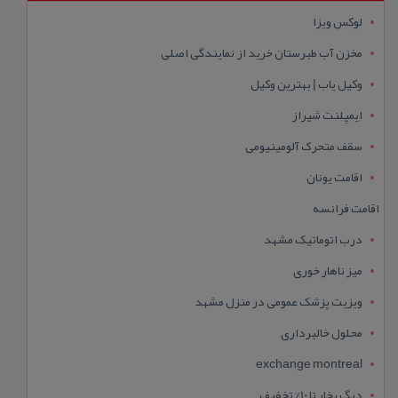
لوکس ویزا
مخزن آب طبرستان خرید از نمایندگی اصلی
وکیل یاب | بهترین وکیل
ایمپلنت شیراز
سقف متحرک آلومینیومی
اقامت یونان
اقامت فرانسه
درب اتوماتیک مشهد
میز ناهار خوری
ویزیت پزشک عمومی در منزل مشهد
محلول خالبرداری
exchange montreal
دیگ بخار تا 10% تخفیف