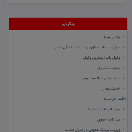
وبگردی
لوکس ویزا
مخزن آب طبرستان خرید از نمایندگی اصلی
وکیل یاب | بهترین وکیل
ایمپلنت شیراز
سقف متحرک آلومینیومی
اقامت یونان
اقامت فرانسه
درب اتوماتیک مشهد
میز ناهار خوری
ویزیت پزشک عمومی در منزل مشهد