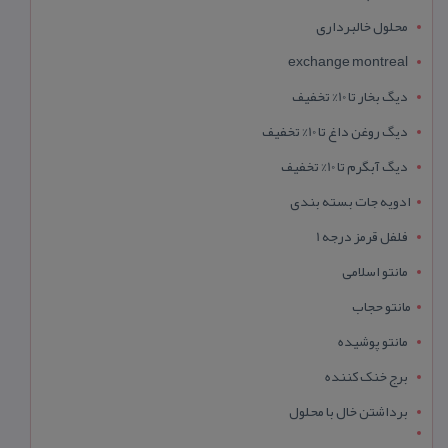
محلول خالبرداری
exchange montreal
دیگ بخار تا 10% تخفیف
دیگ روغن داغ تا 10% تخفیف
دیگ آبگرم تا 10% تخفیف
ادویه جات بسته بندی
فلفل قرمز درجه 1
مانتو اسلامی
مانتو حجاب
مانتو پوشیده
برج خنک کننده
برداشتن خال با محلول