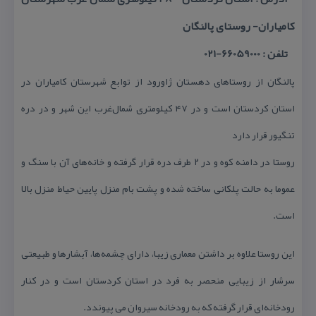
كامیاران- روستای پالنگان
تلفن : 66059000-021
پالنگان از روستاهای دهستان ژاورود از توابع شهرستان كامیاران در
استان كردستان است و در ۴۷ كیلومتری شمال‌غرب این شهر و در دره
تنگیور قرار دارد
روستا در دامنه كوه و در ۲ طرف دره قرار گرفته و خانه‌های آن با سنگ و
عموما به حالت پلكانی ساخته شده و پشت بام منزل پایین حیاط منزل بالا
است.
این روستا علاوه بر داشتن معماری زیبا، دارای چشمه‌ها، آبشارها و طبیعتی
سرشار از زیبایی منحصر به فرد در استان كردستان است و در كنار
رودخانه‌ای قرار گرفته كه به رودخانه سیروان می پیوندد.