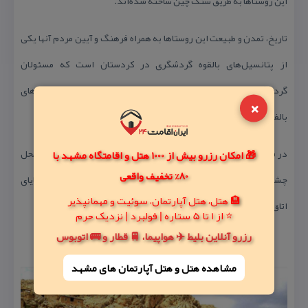
این روستاها به طریق سنگ چین ساخته شده‌اند.
تاریخ، تمدن و طبیعت این روستاها به همراه فرهنگ و آیین مردم آنها یكی
از پتانسیل‌های بالقوه گردشگری در كردستان است كه مسئولان
گردشگری استان قصد دارند در كمترین فرصت آنها را به پتانسیل‌های
×
بالفعل تبدیل كنند.
در فاصله ۸۰۰ متری جنوب شرقی روستای پالنگان در دره تنگیور و در محل
🎁 امکان رزرو بیش از 1000 هتل و اقامتگاه مشهد با
80% تخفیف واقعی
چشمه‌های پرآب، قلعه‌ای به نام قلعه پالنگان قرار دارد كه آثار و بقایای
🏨 هتل، هتل آپارتمان، سوئیت و مهمانپذیر
اتاق‌ها، آتشكده‌ها و پل‌های قدیمی آن نمایان است.
⭐ از 1 تا 5 ستاره | فولبرد | نزدیک حرم
رزرو آنلاین بلیط ✈️ هواپیما، 🚆 قطار و 🚌 اتوبوس
مشاهده هتل و هتل‌ آپارتمان های مشهد