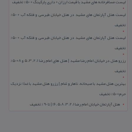
لیست مسافرخانه های مشهد با قیمت ارزان + داری پارکینگ + 50% تخفیف
لیست هتل آپارتمان های مشهد در هتل خیابان طبرسی و فلکه آب + 50%
تخفیف
لیست هتل آپارتمان های مشهد در هتل خیابان طبرسی و فلکه آب + 50%
تخفیف
رزرو هتل در خیابان امام رضا مشهد | هتل‌ های امام رضا 1، 2، 3، 5 و 8+50%
تخفیف
بهترین هتل مشهد با صبحانه، ناهار و شام | رزرو هتل مشهد با غذا نزدیک
حرم+50% تخفیف
هتل آپارتمان خیابان امام رضا 1، 2، 3، 5،8 ،16 | تا 90 % تخفیف