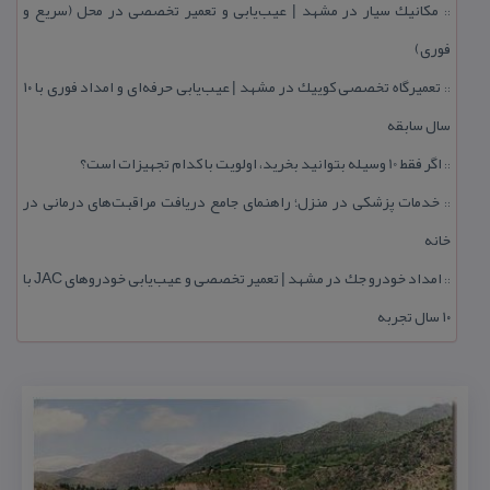
مكانیك سیار در مشهد | عیب‌یابی و تعمیر تخصصی در محل (سریع و
::
فوری)
تعمیرگاه تخصصی كوییك در مشهد | عیب‌یابی حرفه‌ای و امداد فوری با ۱۰
::
سال سابقه
اگر فقط 10 وسیله بتوانید بخرید، اولویت با كدام تجهیزات است؟
::
خدمات پزشكی در منزل؛ راهنمای جامع دریافت مراقبت‌های درمانی در
::
خانه
امداد خودرو جك در مشهد | تعمیر تخصصی و عیب‌یابی خودروهای JAC با
::
۱۰ سال تجربه