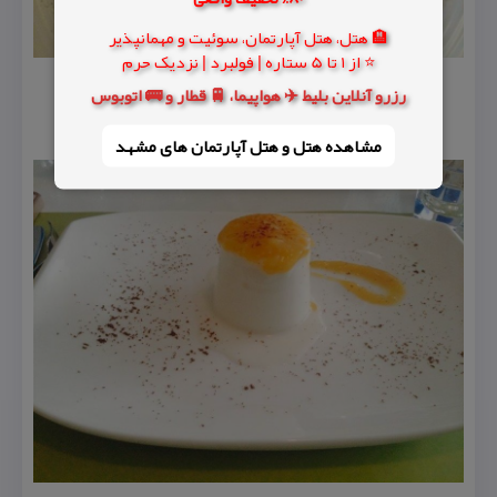
🏨 هتل، هتل آپارتمان، سوئیت و مهمانپذیر
⭐ از 1 تا 5 ستاره | فولبرد | نزدیک حرم
رزرو آنلاین بلیط ✈️ هواپیما، 🚆 قطار و 🚌 اتوبوس
مشاهده هتل و هتل‌ آپارتمان های مشهد