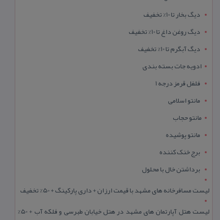
دیگ بخار تا 10% تخفیف
دیگ روغن داغ تا 10% تخفیف
دیگ آبگرم تا 10% تخفیف
ادویه جات بسته بندی
فلفل قرمز درجه 1
مانتو اسلامی
مانتو حجاب
مانتو پوشیده
برج خنک کننده
برداشتن خال با محلول
لیست مسافرخانه های مشهد با قیمت ارزان + داری پارکینگ + 50% تخفیف
لیست هتل آپارتمان های مشهد در هتل خیابان طبرسی و فلکه آب + 50%