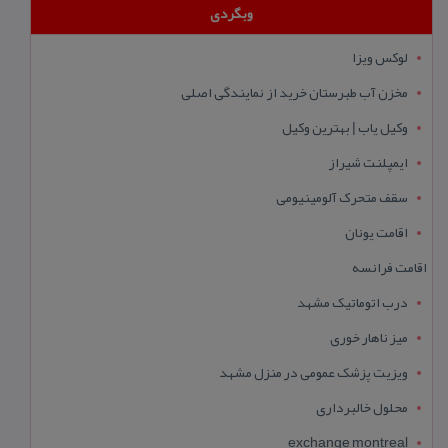
وبگردی
لوکس ویزا
مخزن آب طبرستان خرید از نمایندگی اصلی
وکیل یاب | بهترین وکیل
ایمپلنت شیراز
سقف متحرک آلومینیومی
اقامت یونان
اقامت فرانسه
درب اتوماتیک مشهد
میز ناهار خوری
ویزیت پزشک عمومی در منزل مشهد
محلول خالبرداری
exchange montreal