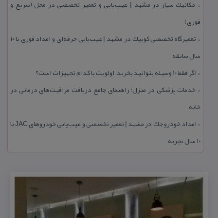
مكانیك سیار در مشهد | عیب‌یابی و تعمیر تخصصی در محل (سریع و
::
فوری)
تعمیرگاه تخصصی كوییك در مشهد | عیب‌یابی حرفه‌ای و امداد فوری با ۱۰
::
سال سابقه
اگر فقط 10 وسیله بتوانید بخرید، اولویت با كدام تجهیزات است؟
::
خدمات پزشكی در منزل؛ راهنمای جامع دریافت مراقبت‌های درمانی در
::
خانه
امداد خودرو جك در مشهد | تعمیر تخصصی و عیب‌یابی خودروهای JAC با
::
۱۰ سال تجربه