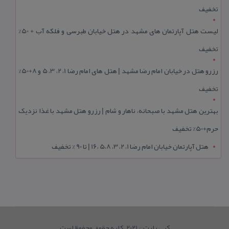
تخفیف
لیست هتل آپارتمان های مشهد در هتل خیابان طبرسی و فلکه آب + 50%
تخفیف
رزرو هتل در خیابان امام رضا مشهد | هتل‌ های امام رضا 1، 2، 3، 5 و 8+50%
تخفیف
بهترین هتل مشهد با صبحانه، ناهار و شام | رزرو هتل مشهد با غذا نزدیک
حرم+50% تخفیف
هتل آپارتمان خیابان امام رضا 1، 2، 3، 5،8 ،16 | تا 90 % تخفیف
کپی رایت © 2021. کلیه حقوق محفوظ است