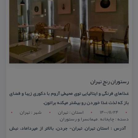
رستوران رنچ تهران
غذاهای فرنگی و ایتالیایی توی محیطی آروم با دكوری زیبا و فضای
باز كه لذت غذا خوردن رو بیشتر میكنه براتون.
1400/11/24
استان : تهران
شهر : تهران
دسته : چایخانه , مهمانسرا و رستوران
آدرس : استان تهران, تهران- جردن، بالاتر از میرداماد، نبش