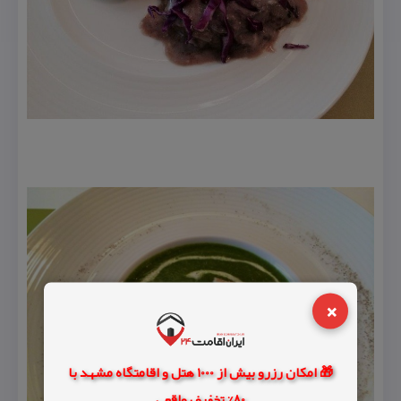
×
🎁 امکان رزرو بیش از 1000 هتل و اقامتگاه مشهد با
80% تخفیف واقعی