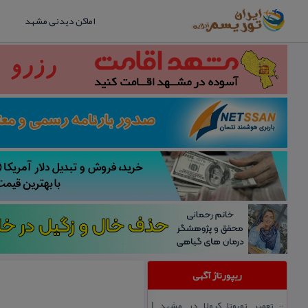
اماکن دیدنی مشهد
ریپورتاژ آگهی
تعمیر تویوتا كرولا در مشهد |
::