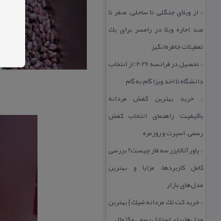
از ویلای جنگلی تا ساحلی، صفر تا
::
صد اجاره ویلا در رامسر برای یك
تعطیلات خاطره‌انگیز
تحصیل در فرانسه 2026؛ از انتخاب
::
دانشگاه تا اخذ ویزا گام به گام
خرید بهترین كفش مردانه
::
باكیفیت؛ راهنمای انتخاب كفش
رسمی، اسپرت و روزمره
پاور آنالایزر سه فاز چیست؟ بررسی
::
كامل كاربردها، مزایا و بهترین
مدل‌های بازار
خرید كت تك مردانه شیك | بهترین
::
مدل‌ها برای استایل رسمی و كژوال