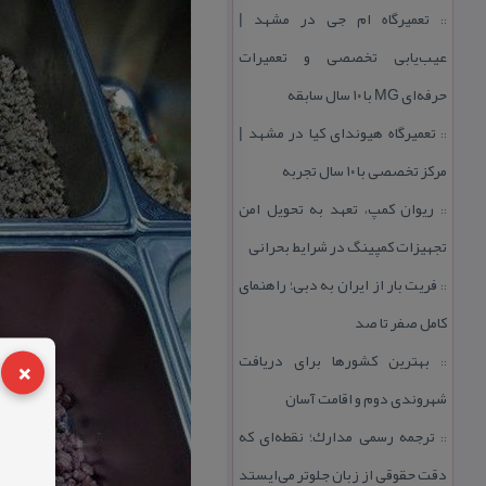
تعمیرگاه ام جی در مشهد |
::
عیب‌یابی تخصصی و تعمیرات
حرفه‌ای MG با ۱۰ سال سابقه
تعمیرگاه هیوندای كیا در مشهد |
::
مركز تخصصی با ۱۰ سال تجربه
ریوان كمپ، تعهد به تحویل امن
::
تجهیزات كمپینگ در شرایط بحرانی
فریت بار از ایران به دبی؛ راهنمای
::
كامل صفر تا صد
×
بهترین كشورها برای دریافت
::
شهروندی دوم و اقامت آسان
ترجمه رسمی مدارك؛ نقطه‌ای كه
::
دقت حقوقی از زبان جلوتر می‌ایستد