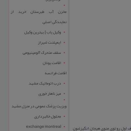
مخزن آب طبرستان خرید از
نمایندگی اصلی
وکیل یاب | بهترین وکیل
ایمپلنت شیراز
سقف متحرک آلومینیومی
اقامت یونان
اقامت فرانسه
درب اتوماتیک مشهد
میز ناهار خوری
ویزیت پزشک عمومی در منزل مشهد
محلول خالبرداری
exchange montreal
رف اول رو توی منوی هیجان انگیزشون