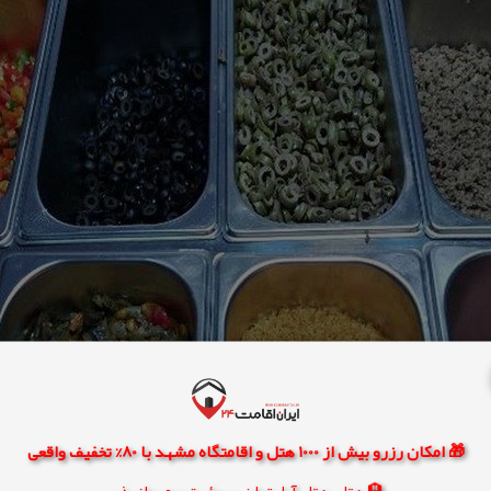
🎁 امکان رزرو بیش از 1000 هتل و اقامتگاه مشهد با 80% تخفیف واقعی
🏨 هتل، هتل آپارتمان، سوئیت و مهمانپذیر