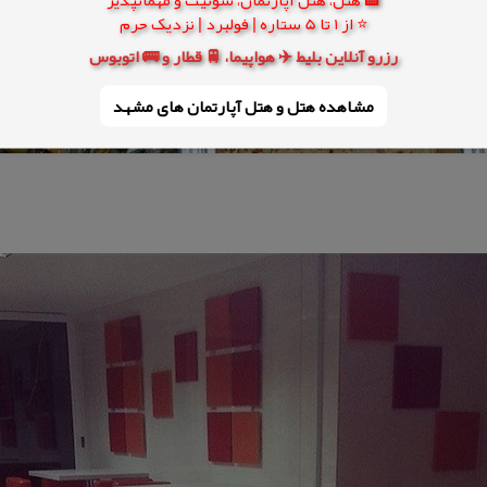
⭐ از 1 تا 5 ستاره | فولبرد | نزدیک حرم
رزرو آنلاین بلیط ✈️ هواپیما، 🚆 قطار و 🚌 اتوبوس
مشاهده هتل و هتل‌ آپارتمان های مشهد