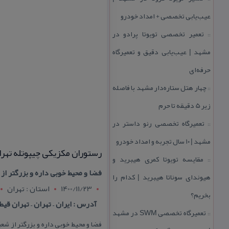
عیب‌یابی تخصصی + امداد خودرو
تعمیر تخصصی تویوتا پرادو در
::
مشهد | عیب‌یابی دقیق و تعمیرگاه
حرفه‌ای
چهار هتل‌ ستاره‌دار مشهد با فاصله
::
زیر 5 دقیقه تا حرم
تعمیرگاه تخصصی رنو داستر در
::
مشهد | ۱۰ سال تجربه و امداد خودرو
رستوران مكزیكی چیپوتله تهرا
مقایسه تویوتا كمری هیبرید و
::
فضا و محیط خوبی داره و بزرگتر ا
هیوندای سوناتا هیبرید | كدام را
1400/11/23
استان : تهران
بخریم؟
آدرس : ایران – تهران – تهران قی
تعمیرگاه تخصصی SWM در مشهد
::
فضا و محیط خوبی داره و بزرگتر از ش