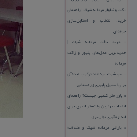
كت و شلوار مردانه شیك | راهنمای
::
خرید، انتخاب و استایل‌سازی
حرفه‌ای
خرید بافت مردانه شیك |
::
جدیدترین مدل‌های پلیور و ژاكت
مردانه
سویشرت مردانه؛ تركیب ایده‌آل
::
برای استایل پاییزی و زمستانی
پاور متر كلمپی چیست؟ راهنمای
::
انتخاب بهترین وات‌متر انبری برای
اندازه‌گیری توان برق
بارانی مردانه شیك و ضدآب؛
::