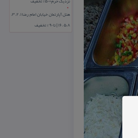
نزدیک حرم+50% تخفیف
هتل آپارتمان خیابان امام رضا 1، 2، 3،
5،8 ،16 | تا 90 % تخفیف