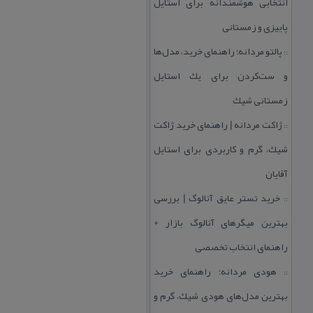
انتخابی هوشمندانه برای استایل
پاییزی و زمستانی
پالتو مردانه؛ راهنمای خرید، مدل‌ها
::
و ست‌كردن برای یك استایل
زمستانی شیك
ژاكت مردانه | راهنمای خرید ژاكت
::
شیك، گرم و كاربردی برای استایل
آقایان
خرید تستر عایق آنالوگ | بررسی
::
بهترین میگرهای آنالوگ بازار +
راهنمای انتخاب تخصصی
هودی مردانه؛ راهنمای خرید
::
بهترین مدل‌های هودی شیك، گرم و