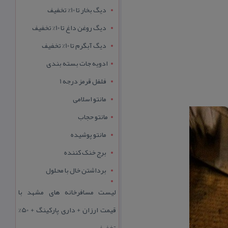
دیگ بخار تا 10% تخفیف
دیگ روغن داغ تا 10% تخفیف
دیگ آبگرم تا 10% تخفیف
ادویه جات بسته بندی
فلفل قرمز درجه 1
مانتو اسلامی
مانتو حجاب
مانتو پوشیده
برج خنک کننده
برداشتن خال با محلول
لیست مسافرخانه های مشهد با
قیمت ارزان + داری پارکینگ + 50%
تخفیف