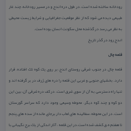
رودخانه ساخته شده است. در طول دره اندج و در مسیر رودخانه، چند غار
طبیعی دیده می شود كه از نظر موقعیت جغرافیایی و شرایط زیست محیطی
به نظر می رسد در گذشته محل سكونت انسان بوده است.
اندج رود در گذر تاریخ
قلعه چال
قلعه چال در جنوب شرقی روستای اندج، بر روی یك كوه تك افتاده، قرار
دارد. بخشهای جنوبی و غربی این قلعه را دره های ژرف در بر گرفته اند و
تنها راه دسترسی به آن از سوی شرق است. در كف دره شرقی آن، بین این
دو كوه و چند كوه دیگر، محوطه وسیعی وجود دارد كه سراسر گورستان
است. در این محوطه، سفالینه های لعاب دار برجای مانده از سده های پنجم
تا هفتم ه.ق كشف شده است.در این قلعه ، آثار اندكی از یك برج نگهبانی با