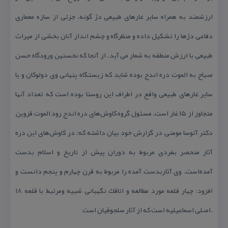
ارزشمند به همراه سایر غارهای طبیعی دژ گونه، جزئی از سازه معماری
دفاعی دژها را تشكیل داده و منظرگاه و چشم انداز آنان بخشی از میراث
طبیعی با ارزش منطقه به شمار می آید. از آنجا كه نخستین ورودگاه حسن
صباح به الموت دره اندج بوده, شاید كه زیستگاه پنهانی وی دولوكان و یا
سایر غارهای طبیعی واقع در اطراف این روستا بوده است كه تعداد آنها
متجاوز از ۱۵ غار است. مسئول گروه كاوش‌های دره اندج رود الموت قزوین,
دكتر آتوسا مومنی, در گزارش خود بیان داشته كه: در كاوش‌های این دره
آثار منحصر بفردی مربوط به دوران پیش از تاریخ و اسلام بدست
آمده‌است. وی آثاربدست آمده را مربوط به قرن چهارم و پنجم دانست و
افزود: چهار قلعه مورد مطالعه و ‪۱۸ اتاقك نگهبانی شبیه ومرتبط با قلعه
‌اصلی اسماعیلیه‌ است كه از آثار سلجوقیان است.