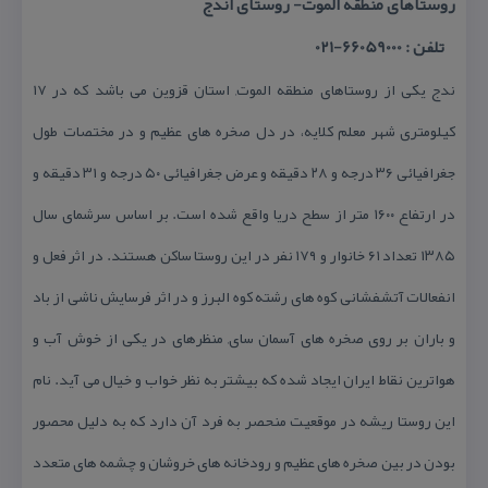
روستاهای منطقه الموت- روستای اندج
تلفن : 66059000-021
ندج یكی از روستاهای منطقه الموت, استان قزوین می باشد كه در ۱۷
كیلومتری شهر معلم كلایه، در دل صخره های عظیم و در مختصات طول
جغرافیائی ۳۶ درجه و ۲۸ دقیقه و عرض جغرافیائی ۵۰ درجه و ۳۱ دقیقه و
در ارتفاع ۱۶۰۰ متر از سطح دریا واقع شده است. بر اساس سرشمای سال
۱۳۸۵ تعداد ۶۱ خانوار و ۱۷۹ نفر در این روستا ساكن هستند. در اثر فعل و
انفعالات آتشفشانی كوه های رشته كوه البرز و در اثر فرسایش ناشی از باد
و باران بر روی صخره های آسمان سای, منظره‏ای در یكی از خوش آب و
هواترین نقاط ایران ایجاد شده كه بیشتر به نظر خواب و خیال می آید. نام
این روستا ریشه در موقعیت منحصر به فرد آن دارد كه به دلیل محصور
بودن در بین صخره های عظیم و رودخانه های خروشان و چشمه های متعدد