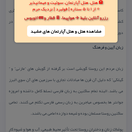
🏨 هتل، هتل آپارتمان، سوئیت و مهمانپذیر
⭐ از 1 تا 5 ستاره | فولبرد | نزدیک حرم
كاسیگر نام مزرعه ای شیبدار در غرب روستا است كه كوره‌های سفالگری
رزرو آنلاین بلیط ✈️ هواپیما، 🚆 قطار و 🚌 اتوبوس
كشف شده در این تپه حاكی از تولید ظروف سفالی برای كل منطقه در
مشاهده هتل و هتل‌ آپارتمان های مشهد
دوران سلجوقیان بوده است.
زبان, آیین و فرهنگ
زبان مردم این روستا گویشی است بر گرفته از گویش های “مازنی” و ”
گیلكی” كه دلیل آن قرن ها مبادلات تجاری با سرزمین های آن سوی البرز
می باشد. البته تمام ساكنین به زبان فارسی تسلط كامل داشته و امروزه
جوانتر ها, بخصوص مهاجرین به زبان رسمی فارسی تكلم می كنند. تمامی
ساكنین روستا مسلمان بوده و شیعه دوازده امامی می باشند.
پوشاك زنان و دختران روستا تحت تأثیر محیط طبیعی، آب و هوا و شیوه كار