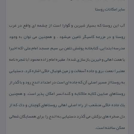
سایر امكانات روستا
آب این روستا كه بسیار شیرین و گوارا است از چشمه ای واقع در غرب
روستا و در مزرعه كاسیگر تامین میشود . و همچنین می توان ﺑه وجود
مدرسه ابتدایی، كتابخانه, پوشش تلفن بی سیم، مسجد امام علی (كه اخیرا
با همت اهالی و خیرین بازسازی شده)، مقبره امام زاده محمود (با شجره نامه
معتبر), نعمت ﺑرق و جاده آسفالت و زمین فوتبال خاكی اشاره كرد. دستیابی
به روستا از مسیر اصلی آن كه جاده ای است در امتداد اندج رود و با گذر از
روستاهای صایین كلایه, ملاكلایه و كندانسر امكان پذیر است. و همچنین
یك جاده خاكی منشعب از راه اصلی اهالی روستاهای كوچنان و دك كه از
دل صخره های بزكش می گذرد دستیابی به اندج را برای همسایگان شمالی
ممكن ساخته است.