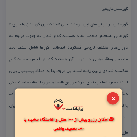
گورستان تاریخی
‪۲۰گورستان در كاوش های این دره شناسایی شده كه این گورستان‌ها داری
گورهایی باساختار منحصر بفرد هستند كه‌از شمال به جنوب مربوط به
دوران‌های مختلف تاریخی گسترده شده‌اند. گورها شامل سنگ لحد
مشخص وطاقچه‌هایی در درون آن هستند كه ظروف مربوطه به ‌گنج
شكسته ‌شده و از بین رفته ‌است، این ظروف بنا به اعتقاد پیشینیان برای
استفاده مرده‌ها در دنیای آخرت بر روی طاقچه‌ها قرارداده شده ‌است. یكی
دیگر از گورستان‌های كشف شده مربوط به نظامیان دوره سلجوقی است كه
×
با خاكبرداری از رودخانه كنار آن استخوان، سرنیزه، دستبند و سپر نظامیان
بدست آمده‌است.
🎁 امکان رزرو بیش از 1000 هتل و اقامتگاه مشهد با
80% تخفیف واقعی
مزرعه كاسیگر