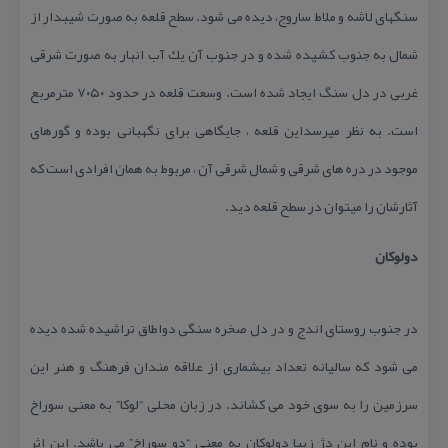
سنگهای لاشه و ملاط ساروج، دیده می شود. سطح قلعه به صورت شیبدار از
شمال به جنوب كشیده شده و در جنوب آن یك آب انبار به صورت شرقی
غربی در دل سنگ ایجاد شده است. وسعت قلعه در حدود ۷۰۵۰ مترمربع
است. به نظر میرسداین قلعه ، جایگاهی برای نگهبانی بوده و گورهای
موجود در دره های شرقی و شمال شرقی آن ، مربوط به همان افرادی است كه
آثارشان را میتوان در سطح قلعه دید.
دولوكان
در جنوب روستای اندج و در دل صخره سنگی دواطاق تراشیده شده دیده
می شود كه سالیانه تعداد بیشماری از علاقه مندان فرهنگ و هنر این
سرزمین را به سوی خود می كشاند. در زبان محلی “لوكا” به معنی سوراخ
بوده و نام این دژ زیبا دولوكان به معنی “دو سوراخ” می باشد. این اثر