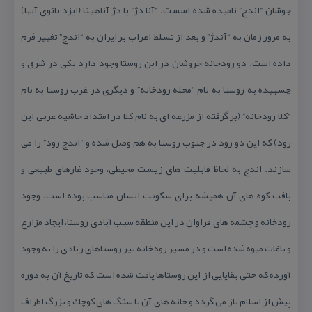
جوشان “اندج” نامیده شده اسست. “آنا دژ” یا دژ آناهیتا (ایزد بانوی آبها)
به مرور زمان به “آندژ” و بعد از تسلط اعراب بر ایران به “اندج” تغییر فرم
داده است. دو رودخانه خروشان در این روستا وجود دارد یكی در شرق و
چسبیده به روستا به نام “محله رودخانه” و دیگری در غرب روستا به نام
“كلا رودخانه” (بر گرفته از مزرعه ای به نام كلا در امتداد حاشیه غربی این
رود) كه این دو رود در جنوب روستا به هم وصل شده و “اندج رود” را می
سازند. اندج به لحاظ قابلیت های زیست محیطی، وجود غارهای طبیعی و
بافت كوه های آن همیشه برای سكونت انسان مناسب بوده است. وجود
رودخانه و چشمه های فراوان در این منطقه سبب آبادی روستا، ایجاد مزارع
و باغات میوه شده است و در مسیر رودخانه نیز روستاهای زیادی را به وجود
آورده كه حتی بقایایی از این روستاها یافت شده است كه تاریخ آن به دوره
پیش از اسلام باز می گردد و خانه های آن با سنگ های كوچك و بزرگ اطراف