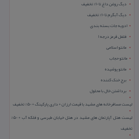
دیگ روغن داغ تا 10% تخفیف
دیگ آبگرم تا 10% تخفیف
ادویه جات بسته بندی
فلفل قرمز درجه 1
مانتو اسلامی
مانتو حجاب
مانتو پوشیده
برج خنک کننده
برداشتن خال با محلول
لیست مسافرخانه های مشهد با قیمت ارزان + داری پارکینگ + 50% تخفیف
لیست هتل آپارتمان های مشهد در هتل خیابان طبرسی و فلکه آب + 50%
تخفیف