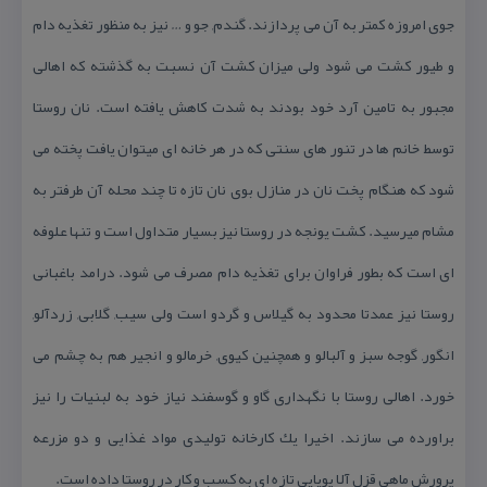
جوی امروزه كمتر به آن می پردازند. گندم, جو و … نیز به منظور تغذیه دام
و طیور كشت می شود ولی میزان كشت آن نسبت به گذشته كه اهالی
مجبور به تامین آرد خود بودند به شدت كاهش یافته است. نان روستا
توسط خانم ها در تنور های سنتی كه در هر خانه ای میتوان یافت پخته می
شود كه هنگام پخت نان در منازل بوی نان تازه تا چند محله آن طرفتر به
مشام میرسید. كشت یونجه در روستا نیز بسیار متداول است و تنها علوفه
ای است كه بطور فراوان برای تغذیه دام مصرف می شود. درامد باغبانی
روستا نیز عمدتا محدود به گیلاس و گردو است ولی سیب, گلابی, زردآلو,
انگور, گوجه سبز و آلبالو و همچنین كیوی, خرمالو و انجیر هم به چشم می
خورد. اهالی روستا با نگهداری گاو و گوسفند نیاز خود به لبنیات را نیز
براورده می سازند. اخیرا یك كارخانه تولیدی مواد غذایی و دو مزرعه
پرورش ماهی قزل آلا پویایی تازه ای به كسب و كار در روستا داده است.