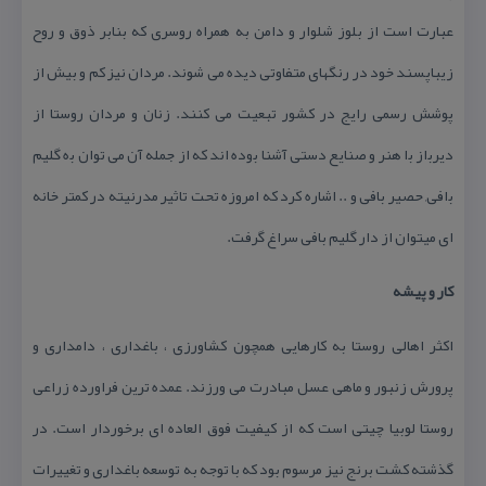
عبارت است از بلوز شلوار و دامن به همراه روسری كه بنابر ذوق و روح
زیباپسند خود در رنگهای متفاوتی دیده می شوند. مردان نیز كم و بیش از
پوشش رسمی رایج در كشور تبعیت می كنند. زنان و مردان روستا از
دیرﺑاز ﺑا هنر و صنایع دستی آشنا ﺑوده اند كه از جمله آن می توان ﺑه گلیم
ﺑافی, حصیر بافی و .. اشاره كرد كه امروزه تحت تاثیر مدرنیته در كمتر خانه
ای میتوان از دار گلیم بافی سراغ گرفت.
كار و پیشه
اكثر اهالی روستا به كارهایی همچون كشاورزی ، باغداری ، دامداری و
پرورش زنبور و ماهی عسل مبادرت می ورزند. عمده ترین فراورده زراعی
روستا لوبیا چیتی است كه از كیفیت فوق العاده ای برخوردار است. در
گذشته كشت برنج نیز مرسوم بود كه با توجه به توسعه باغداری و تغییرات