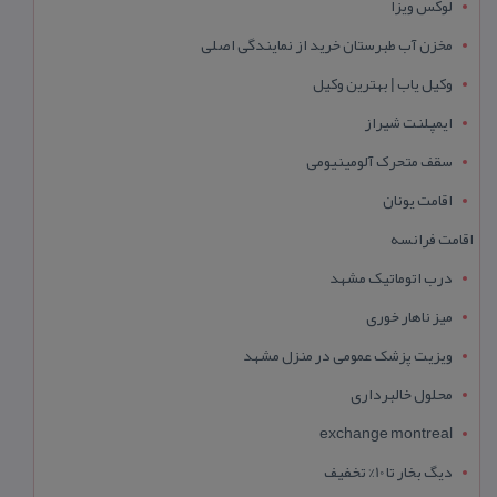
لوکس ویزا
مخزن آب طبرستان خرید از نمایندگی اصلی
وکیل یاب | بهترین وکیل
ایمپلنت شیراز
سقف متحرک آلومینیومی
اقامت یونان
اقامت فرانسه
درب اتوماتیک مشهد
میز ناهار خوری
ویزیت پزشک عمومی در منزل مشهد
محلول خالبرداری
exchange montreal
دیگ بخار تا 10% تخفیف