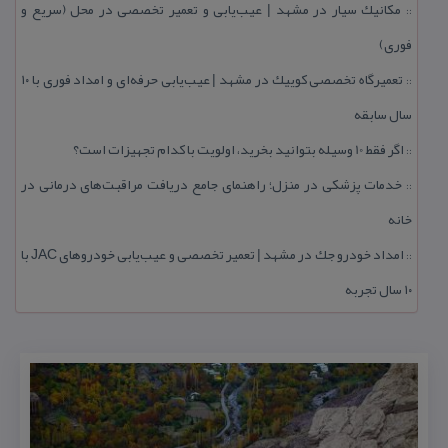
مكانیك سیار در مشهد | عیب‌یابی و تعمیر تخصصی در محل (سریع و
::
فوری)
تعمیرگاه تخصصی كوییك در مشهد | عیب‌یابی حرفه‌ای و امداد فوری با ۱۰
::
سال سابقه
اگر فقط 10 وسیله بتوانید بخرید، اولویت با كدام تجهیزات است؟
::
خدمات پزشكی در منزل؛ راهنمای جامع دریافت مراقبت‌های درمانی در
::
خانه
امداد خودرو جك در مشهد | تعمیر تخصصی و عیب‌یابی خودروهای JAC با
::
۱۰ سال تجربه