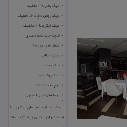
دیگ بخار تا 10% تخفیف
دیگ روغن داغ تا 10% تخفیف
دیگ آبگرم تا 10% تخفیف
ادویه جات بسته بندی
فلفل قرمز درجه 1
مانتو اسلامی
مانتو حجاب
مانتو پوشیده
برج خنک کننده
برداشتن خال با محلول
لیست مسافرخانه های مشهد با
قیمت ارزان + داری پارکینگ + 50%
تخفیف