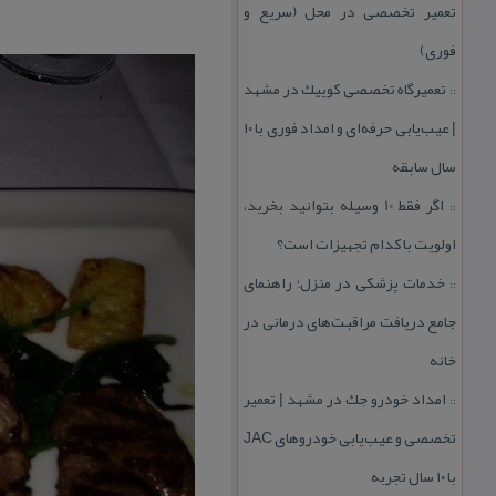
تعمیر تخصصی در محل (سریع و
فوری)
تعمیرگاه تخصصی كوییك در مشهد
::
| عیب‌یابی حرفه‌ای و امداد فوری با ۱۰
سال سابقه
اگر فقط 10 وسیله بتوانید بخرید،
::
اولویت با كدام تجهیزات است؟
خدمات پزشكی در منزل؛ راهنمای
::
جامع دریافت مراقبت‌های درمانی در
خانه
امداد خودرو جك در مشهد | تعمیر
::
تخصصی و عیب‌یابی خودروهای JAC
با ۱۰ سال تجربه