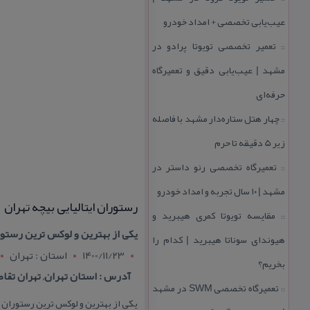
عیب‌یابی تخصصی + امداد خودرو
تعمیر تخصصی تویوتا پرادو در
::
مشهد | عیب‌یابی دقیق و تعمیرگاه
حرفه‌ای
چهار هتل‌ ستاره‌دار مشهد با فاصله
::
زیر 5 دقیقه تا حرم
تعمیرگاه تخصصی رنو داستر در
::
مشهد | ۱۰ سال تجربه و امداد خودرو
رستوران ایتالیایی بیچه تهران
مقایسه تویوتا كمری هیبرید و
::
یكی از بهترین و لوكس ترین رستور
هیوندای سوناتا هیبرید | كدام را
1400/11/23
استان : تهران
بخریم؟
آدرس : استان تهران, تهران تقاط
تعمیرگاه تخصصی SWM در مشهد
::
یكی از بهترین و لوكس ترین رستوران 