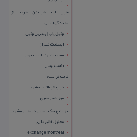
مخزن آب طبرستان خرید از
نمایندگی اصلی
وکیل یاب | بهترین وکیل
ایمپلنت شیراز
سقف متحرک آلومینیومی
اقامت یونان
اقامت فرانسه
درب اتوماتیک مشهد
میز ناهار خوری
ویزیت پزشک عمومی در منزل مشهد
محلول خالبرداری
exchange montreal