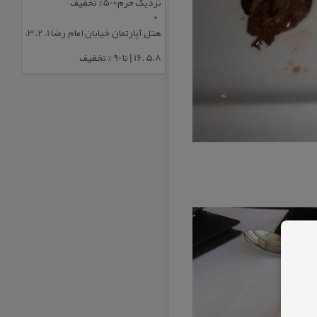
نزدیک حرم+50% تخفیف
هتل آپارتمان خیابان امام رضا 1، 2، 3،
5،8 ،16 | تا 90 % تخفیف