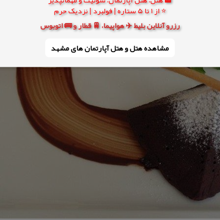
⭐ از 1 تا 5 ستاره | فولبرد | نزدیک حرم
رزرو آنلاین بلیط ✈️ هواپیما، 🚆 قطار و 🚌 اتوبوس
مشاهده هتل و هتل‌ آپارتمان های مشهد