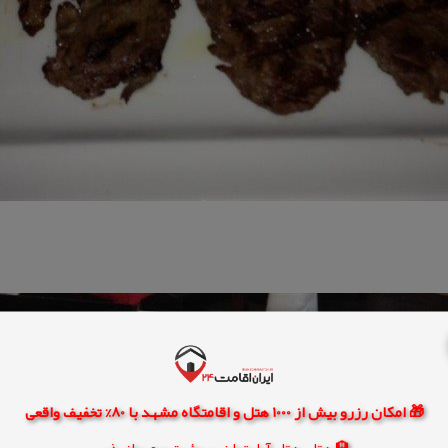
🎁 امکان رزرو بیش از 1000 هتل و اقامتگاه مشهد با 80% تخفیف واقعی
🏨 هتل، هتل آپارتمان، سوئیت و مهمانپذیر