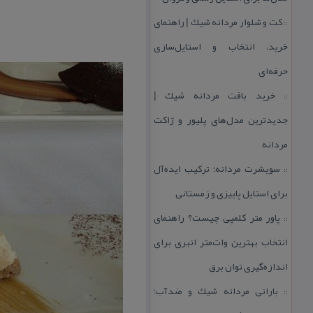
كت و شلوار مردانه شیك | راهنمای
::
خرید، انتخاب و استایل‌سازی
حرفه‌ای
خرید بافت مردانه شیك |
::
جدیدترین مدل‌های پلیور و ژاكت
مردانه
سویشرت مردانه؛ تركیب ایده‌آل
::
برای استایل پاییزی و زمستانی
پاور متر كلمپی چیست؟ راهنمای
::
انتخاب بهترین وات‌متر انبری برای
اندازه‌گیری توان برق
بارانی مردانه شیك و ضدآب؛
::