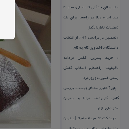
از ویلای جنگلی تا ساحلی، صفر تا
::
صد اجاره ویلا در رامسر برای یك
تعطیلات خاطره‌انگیز
تحصیل در فرانسه 2026؛ از انتخاب
::
دانشگاه تا اخذ ویزا گام به گام
خرید بهترین كفش مردانه
::
باكیفیت؛ راهنمای انتخاب كفش
رسمی، اسپرت و روزمره
پاور آنالایزر سه فاز چیست؟ بررسی
::
كامل كاربردها، مزایا و بهترین
مدل‌های بازار
خرید كت تك مردانه شیك | بهترین
::
مدل‌ها برای استایل رسمی و كژوال