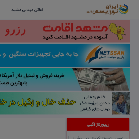
اماکن دیدنی مشهد
ریپورتاژ آگهی
تعمیر تویوتا كرولا در مشهد |
::