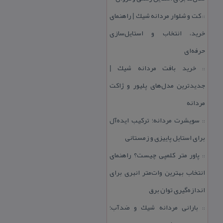
كت و شلوار مردانه شیك | راهنمای
::
خرید، انتخاب و استایل‌سازی
حرفه‌ای
خرید بافت مردانه شیك |
::
جدیدترین مدل‌های پلیور و ژاكت
مردانه
سویشرت مردانه؛ تركیب ایده‌آل
::
برای استایل پاییزی و زمستانی
پاور متر كلمپی چیست؟ راهنمای
::
انتخاب بهترین وات‌متر انبری برای
اندازه‌گیری توان برق
بارانی مردانه شیك و ضدآب؛
::