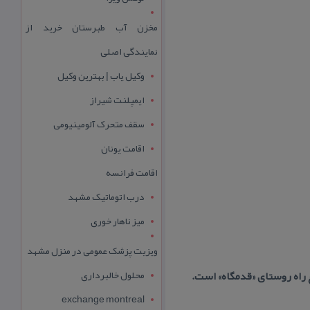
مخزن آب طبرستان خرید از
نمایندگی اصلی
وکیل یاب | بهترین وکیل
ایمپلنت شیراز
سقف متحرک آلومینیومی
اقامت یونان
اقامت فرانسه
درب اتوماتیک مشهد
میز ناهار خوری
ویزیت پزشک عمومی در منزل مشهد
محلول خالبرداری
ع راه روستای «قدمگاه» است.
exchange montreal