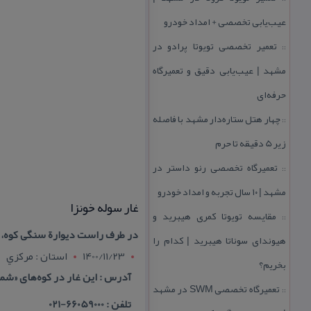
عیب‌یابی تخصصی + امداد خودرو
تعمیر تخصصی تویوتا پرادو در
::
مشهد | عیب‌یابی دقیق و تعمیرگاه
حرفه‌ای
چهار هتل‌ ستاره‌دار مشهد با فاصله
::
زیر 5 دقیقه تا حرم
تعمیرگاه تخصصی رنو داستر در
::
مشهد | ۱۰ سال تجربه و امداد خودرو
غار سوله خونزا
مقایسه تویوتا كمری هیبرید و
::
در طرف راست دیوارة سنگی كوه، ده
هیوندای سوناتا هیبرید | كدام را
1400/11/23
استان : مرکزي
بخریم؟
آدرس : این غار در كوه‌های «شمس
تعمیرگاه تخصصی SWM در مشهد
::
تلفن : 66059000-021