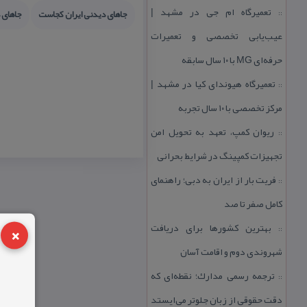
تعمیرگاه ام جی در مشهد |
جاهای دیدنی ایران كجاست
جاهای 
::
عیب‌یابی تخصصی و تعمیرات
حرفه‌ای MG با ۱۰ سال سابقه
تعمیرگاه هیوندای كیا در مشهد |
::
مركز تخصصی با ۱۰ سال تجربه
ریوان كمپ، تعهد به تحویل امن
::
تجهیزات كمپینگ در شرایط بحرانی
فریت بار از ایران به دبی؛ راهنمای
::
كامل صفر تا صد
×
بهترین كشورها برای دریافت
::
شهروندی دوم و اقامت آسان
ترجمه رسمی مدارك؛ نقطه‌ای كه
::
دقت حقوقی از زبان جلوتر می‌ایستد