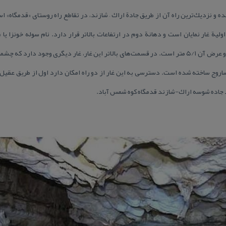
ده و نزدیك‌ترین راه آن از طریق جادة اراك – شازند، در تقاطع راه روستای «قدمگاه»
ولیة غار نمایان است و دهانة دوم در ارتفاعات بالاتر قرار دارد. نام سوله خونزا ی
چشمه‌دار» است. طول این غار ۲۷ متر و عرض آن ۵/۱ متر است. در قسمت‌های بالاتر این غار، غار دیگری و
اروج ساخته شده است. دسترسی به این غار از دو راه امكان دارد اول از طریق عقیل آ
د جاده شوسه اراك-شازند قدمگاه كوه شمس آباد.