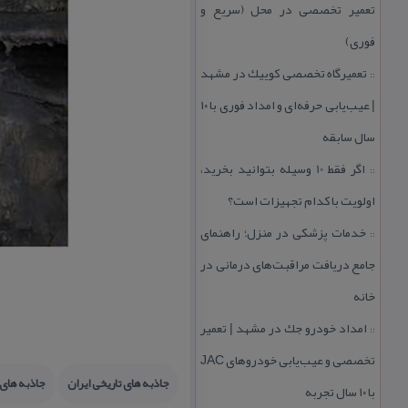
تعمیر تخصصی در محل (سریع و
فوری)
تعمیرگاه تخصصی كوییك در مشهد
::
| عیب‌یابی حرفه‌ای و امداد فوری با ۱۰
سال سابقه
اگر فقط 10 وسیله بتوانید بخرید،
::
اولویت با كدام تجهیزات است؟
خدمات پزشكی در منزل؛ راهنمای
::
جامع دریافت مراقبت‌های درمانی در
خانه
امداد خودرو جك در مشهد | تعمیر
::
تخصصی و عیب‌یابی خودروهای JAC
جاذبه های تاریخی ایران
جاذبه های 
با ۱۰ سال تجربه