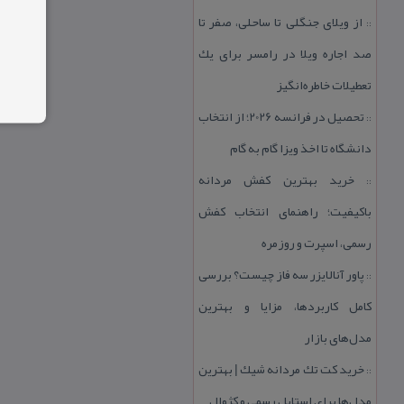
از ویلای جنگلی تا ساحلی، صفر تا
::
صد اجاره ویلا در رامسر برای یك
تعطیلات خاطره‌انگیز
تحصیل در فرانسه 2026؛ از انتخاب
::
دانشگاه تا اخذ ویزا گام به گام
خرید بهترین كفش مردانه
::
باكیفیت؛ راهنمای انتخاب كفش
رسمی، اسپرت و روزمره
پاور آنالایزر سه فاز چیست؟ بررسی
::
كامل كاربردها، مزایا و بهترین
مدل‌های بازار
خرید كت تك مردانه شیك | بهترین
::
مدل‌ها برای استایل رسمی و كژوال