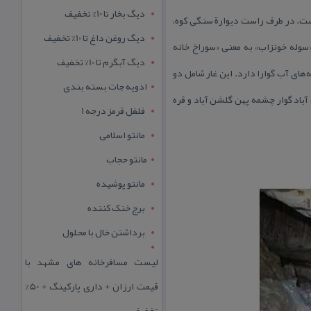
دیگ بخار تا 10% تخفیف
 است. در طرف راست دیوارة سنگی كوه،
دیگ روغن داغ تا 10% تخفیف
ا «سوله خونزاب» به معنی «سوراخ خانه
دیگ آبگرم تا 10% تخفیف
جود دارد كه چشمه‌های آب گوارا دارد. این غار شامل دو
ادویه جات بسته بندی
باد گوار چشمه پهن گلشن آباد و قره
فلفل قرمز درجه 1
مانتو اسلامی
مانتو حجاب
مانتو پوشیده
برج خنک کننده
برداشتن خال با محلول
لیست مسافرخانه های مشهد با
قیمت ارزان + داری پارکینگ + 50%
تخفیف