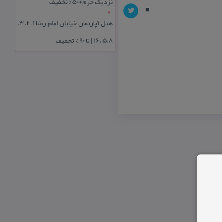
نزدیک حرم+50% تخفیف
هتل آپارتمان خیابان امام رضا 1، 2، 3،
5،8 ،16 | تا 90 % تخفیف