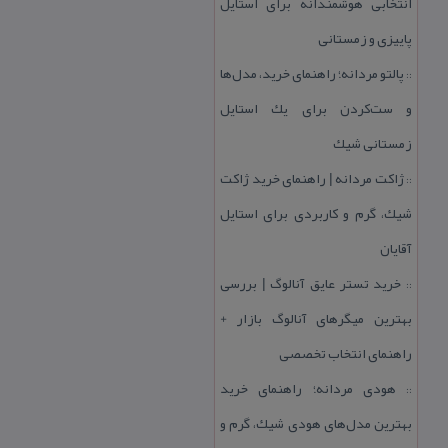
انتخابی هوشمندانه برای استایل
پاییزی و زمستانی
پالتو مردانه؛ راهنمای خرید، مدل‌ها
::
و ست‌كردن برای یك استایل
زمستانی شیك
ژاكت مردانه | راهنمای خرید ژاكت
::
شیك، گرم و كاربردی برای استایل
آقایان
خرید تستر عایق آنالوگ | بررسی
::
بهترین میگرهای آنالوگ بازار +
راهنمای انتخاب تخصصی
هودی مردانه؛ راهنمای خرید
::
بهترین مدل‌های هودی شیك، گرم و