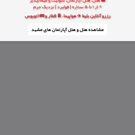
⭐ از 1 تا 5 ستاره | فولبرد | نزدیک حرم
رزرو آنلاین بلیط ✈️ هواپیما، 🚆 قطار و 🚌 اتوبوس
مشاهده هتل و هتل‌ آپارتمان های مشهد