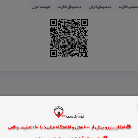
دیدنی شازند
دیدنیهای ایران
دیدنیهای شازند
طبیعت ایران
🎁 امکان رزرو بیش از 1000 هتل و اقامتگاه مشهد با 80% تخفیف واقعی
🏨 هتل، هتل آپارتمان، سوئیت و مهمانپذیر