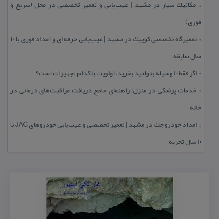
مكانیك سیار در مشهد | عیب‌یابی و تعمیر تخصصی در محل (سریع و
::
فوری)
تعمیرگاه تخصصی كوییك در مشهد | عیب‌یابی حرفه‌ای و امداد فوری با ۱۰
::
سال سابقه
اگر فقط 10 وسیله بتوانید بخرید، اولویت با كدام تجهیزات است؟
::
خدمات پزشكی در منزل؛ راهنمای جامع دریافت مراقبت‌های درمانی در
::
خانه
امداد خودرو جك در مشهد | تعمیر تخصصی و عیب‌یابی خودروهای JAC با
::
۱۰ سال تجربه