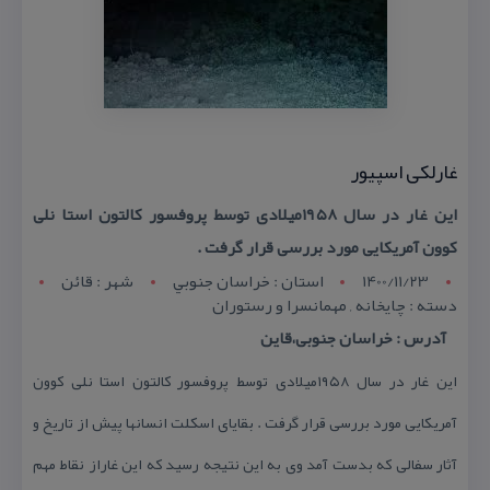
غارلكی اسپیور
این غار در سال ۱۹۵۸میلادی توسط پروفسور كالتون استا نلی
كوون آمریكایی مورد بررسی قرار گرفت .
1400/11/23
استان : خراسان جنوبي
شهر : قائن
دسته : چایخانه , مهمانسرا و رستوران
آدرس : خراسان جنوبی،قاین
این غار در سال ۱۹۵۸میلادی توسط پروفسور كالتون استا نلی كوون
آمریكایی مورد بررسی قرار گرفت . بقایای اسكلت انسانها پیش از تاریخ و
آثار سفالی كه بدست آمد وی به این نتیجه رسید كه این غاراز نقاط مهم