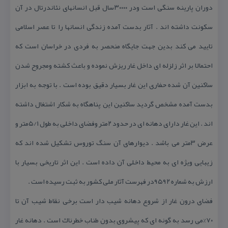
دوران پارینه سنگی است ودر ۳۰۰۰۰سال قبل انسانهای نئاندرتال در آن
سكونت داشته اند . آثار بدست آمده زندگی انسانها را تا عصر اسلامی
تایید می كند بدین جهت جایگاه منحصر به فردی در خراسان است كه
احتمالا بر اثر زلزله ای داخل غار ریزش نموده و باعث كشته ومجروح شدن
ساكنین آن شده حفاری این غار بسیار دقیق بوده است . با توجه به ابزار
بدست آمده مشخص گردید ساكنین این پناهگاه به شكار اشتغال داشته
اند . این غار دارای دهانه ای در حدود ۲متر وفضای داخلی به طول ۵/۱متر و
عرض ۳متر می باشد . دیوارهای آن سنگ توروس تشكیل شده اند كه
زیبایی ویژه ای به محیط داخلی آن داده است . این اثر تاریخی بسیار با
ارزش به شماره ۹۵۹۲در فهرست آثار ملی كشور به ثبت رسیده است .
فضای درون غار از شروع دهانه شیب دار است برخی نقاط شیب آن تا
۷۰%می رسد به گونه ای كه پیشروی بدون طناب خطرناك است . دهانه غار