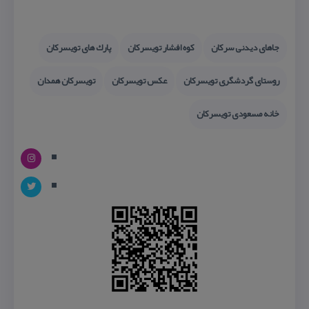
جاهای دیدنی سركان
كوه افشار تویسركان
پارك های تویسركان
روستای گردشگری تویسركان
عكس تویسركان
تویسركان همدان
خانه مسعودی تویسركان