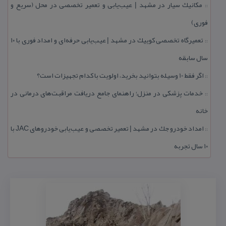
مكانیك سیار در مشهد | عیب‌یابی و تعمیر تخصصی در محل (سریع و
::
فوری)
تعمیرگاه تخصصی كوییك در مشهد | عیب‌یابی حرفه‌ای و امداد فوری با ۱۰
::
سال سابقه
اگر فقط 10 وسیله بتوانید بخرید، اولویت با كدام تجهیزات است؟
::
خدمات پزشكی در منزل؛ راهنمای جامع دریافت مراقبت‌های درمانی در
::
خانه
امداد خودرو جك در مشهد | تعمیر تخصصی و عیب‌یابی خودروهای JAC با
::
۱۰ سال تجربه