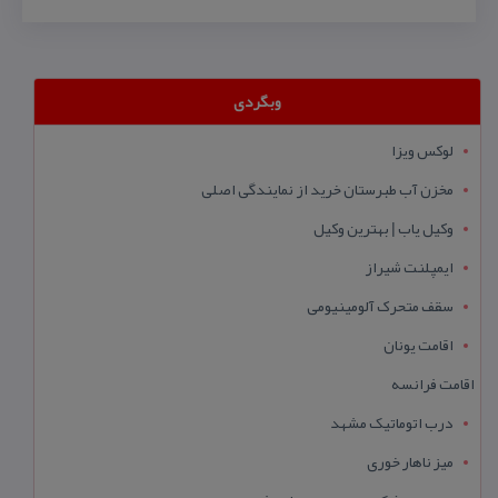
وبگردی
لوکس ویزا
مخزن آب طبرستان خرید از نمایندگی اصلی
وکیل یاب | بهترین وکیل
ایمپلنت شیراز
سقف متحرک آلومینیومی
اقامت یونان
اقامت فرانسه
درب اتوماتیک مشهد
میز ناهار خوری