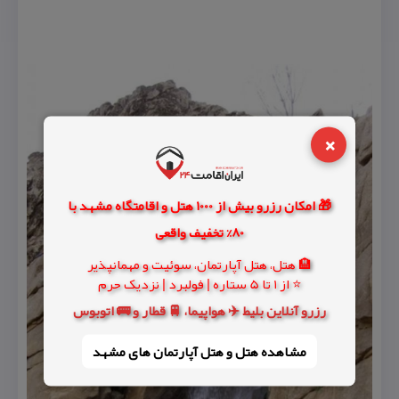
×
🎁 امکان رزرو بیش از 1000 هتل و اقامتگاه مشهد با
80% تخفیف واقعی
🏨 هتل، هتل آپارتمان، سوئیت و مهمانپذیر
⭐ از 1 تا 5 ستاره | فولبرد | نزدیک حرم
رزرو آنلاین بلیط ✈️ هواپیما، 🚆 قطار و 🚌 اتوبوس
مشاهده هتل و هتل‌ آپارتمان های مشهد