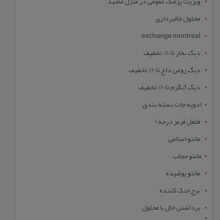
ویزیت پزشک عمومی در منزل مشهد
محلول خالبرداری
exchange montreal
دیگ بخار تا 10% تخفیف
دیگ روغن داغ تا 10% تخفیف
دیگ آبگرم تا 10% تخفیف
ادویه جات بسته بندی
فلفل قرمز درجه 1
مانتو اسلامی
مانتو حجاب
مانتو پوشیده
برج خنک کننده
برداشتن خال با محلول