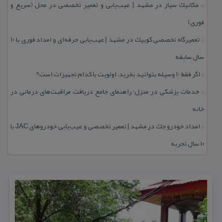
مكانیك سیار در مشهد | عیب‌یابی و تعمیر تخصصی در محل (سریع و
::
فوری)
تعمیرگاه تخصصی كوییك در مشهد | عیب‌یابی حرفه‌ای و امداد فوری با ۱۰
::
سال سابقه
اگر فقط 10 وسیله بتوانید بخرید، اولویت با كدام تجهیزات است؟
::
خدمات پزشكی در منزل؛ راهنمای جامع دریافت مراقبت‌های درمانی در
::
خانه
امداد خودرو جك در مشهد | تعمیر تخصصی و عیب‌یابی خودروهای JAC با
::
۱۰ سال تجربه