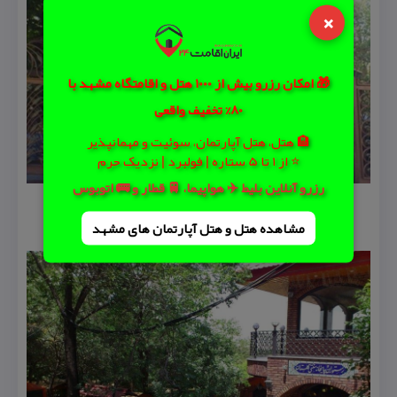
×
🎁 امکان رزرو بیش از 1000 هتل و اقامتگاه مشهد با
80% تخفیف واقعی
🏨 هتل، هتل آپارتمان، سوئیت و مهمانپذیر
⭐ از 1 تا 5 ستاره | فولبرد | نزدیک حرم
رزرو آنلاین بلیط ✈️ هواپیما، 🚆 قطار و 🚌 اتوبوس
مشاهده هتل و هتل‌ آپارتمان های مشهد