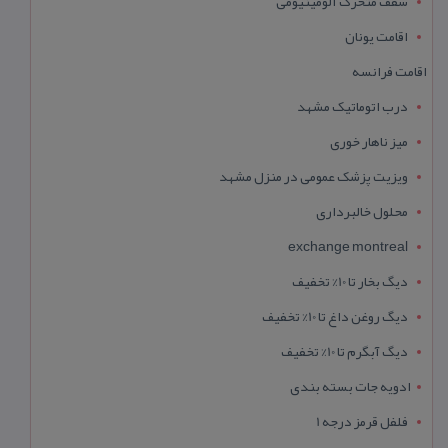
سقف متحرک آلومینیومی
اقامت یونان
اقامت فرانسه
درب اتوماتیک مشهد
میز ناهار خوری
ویزیت پزشک عمومی در منزل مشهد
محلول خالبرداری
exchange montreal
دیگ بخار تا 10% تخفیف
دیگ روغن داغ تا 10% تخفیف
دیگ آبگرم تا 10% تخفیف
ادویه جات بسته بندی
فلفل قرمز درجه 1