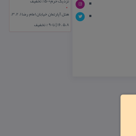
نزدیک حرم+50% تخفیف
هتل آپارتمان خیابان امام رضا 1، 2، 3،
5،8 ،16 | تا 90 % تخفیف