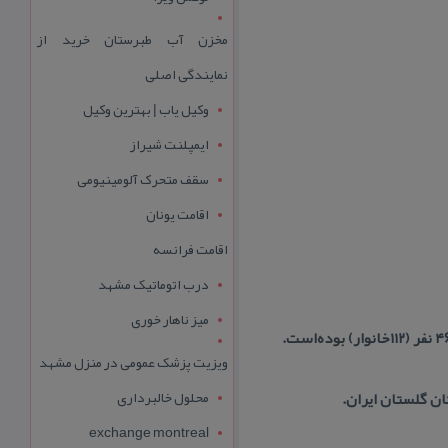
مخزن آب طبرستان خرید از
نمایندگی اصلی
وکیل یاب | بهترین وکیل
ایمپلنت شیراز
سقف متحرک آلومینیومی
اقامت یونان
اقامت فرانسه
درب اتوماتیک مشهد
میز ناهار خوری
ویزیت پزشک عمومی در منزل مشهد
محلول خالبرداری
ن گلستان ایران.
exchange montreal