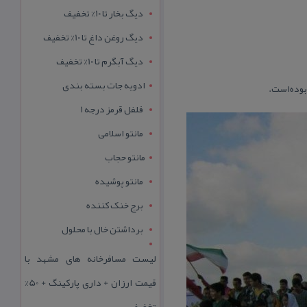
دیگ بخار تا 10% تخفیف
دیگ روغن داغ تا 10% تخفیف
دیگ آبگرم تا 10% تخفیف
ادویه جات بسته بندی
فلفل قرمز درجه 1
مانتو اسلامی
مانتو حجاب
مانتو پوشیده
برج خنک کننده
برداشتن خال با محلول
لیست مسافرخانه های مشهد با
قیمت ارزان + داری پارکینگ + 50%
تخفیف