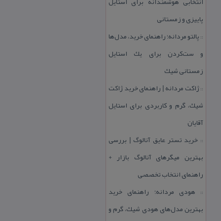
انتخابی هوشمندانه برای استایل
پاییزی و زمستانی
پالتو مردانه؛ راهنمای خرید، مدل‌ها
::
و ست‌كردن برای یك استایل
زمستانی شیك
ژاكت مردانه | راهنمای خرید ژاكت
::
شیك، گرم و كاربردی برای استایل
آقایان
خرید تستر عایق آنالوگ | بررسی
::
بهترین میگرهای آنالوگ بازار +
راهنمای انتخاب تخصصی
هودی مردانه؛ راهنمای خرید
::
بهترین مدل‌های هودی شیك، گرم و