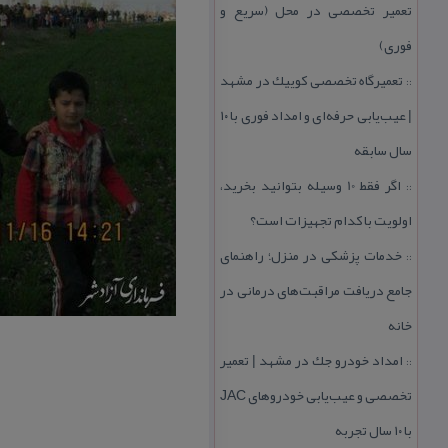
تعمیر تخصصی در محل (سریع و
فوری)
تعمیرگاه تخصصی كوییك در مشهد
::
| عیب‌یابی حرفه‌ای و امداد فوری با ۱۰
سال سابقه
اگر فقط 10 وسیله بتوانید بخرید،
::
اولویت با كدام تجهیزات است؟
خدمات پزشكی در منزل؛ راهنمای
::
جامع دریافت مراقبت‌های درمانی در
خانه
امداد خودرو جك در مشهد | تعمیر
::
تخصصی و عیب‌یابی خودروهای JAC
با ۱۰ سال تجربه