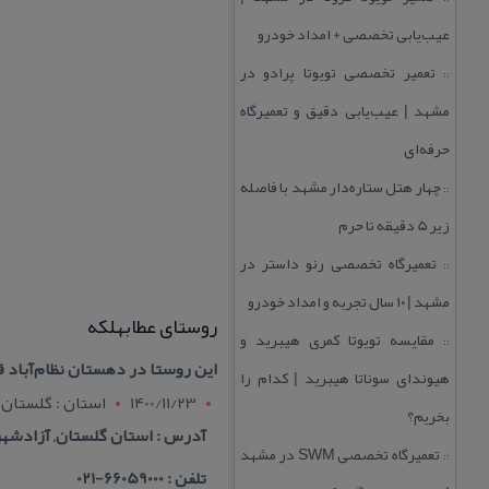
عیب‌یابی تخصصی + امداد خودرو
تعمیر تخصصی تویوتا پرادو در
::
مشهد | عیب‌یابی دقیق و تعمیرگاه
حرفه‌ای
چهار هتل‌ ستاره‌دار مشهد با فاصله
::
زیر 5 دقیقه تا حرم
تعمیرگاه تخصصی رنو داستر در
::
مشهد | ۱۰ سال تجربه و امداد خودرو
روستای عطابهلكه
مقایسه تویوتا كمری هیبرید و
::
این روستا در دهستان نظام‌آباد قرار دارد و براسا
هیوندای سوناتا هیبرید | كدام را
1400/11/23
استان : گلستان
بخریم؟
آدرس : استان گلستان, آزادشهر
تعمیرگاه تخصصی SWM در مشهد
::
تلفن : 66059000-021