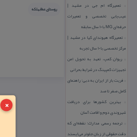
تعمیرگاه ام جی در مشهد |
::
روستای عطابهلكه
عیب‌یابی تخصصی و تعمیرات
حرفه‌ای MG با ۱۰ سال سابقه
تعمیرگاه هیوندای كیا در مشهد |
::
مركز تخصصی با ۱۰ سال تجربه
ریوان كمپ، تعهد به تحویل امن
::
تجهیزات كمپینگ در شرایط بحرانی
فریت بار از ایران به دبی؛ راهنمای
::
كامل صفر تا صد
×
بهترین كشورها برای دریافت
::
شهروندی دوم و اقامت آسان
ترجمه رسمی مدارك؛ نقطه‌ای كه
::
دقت حقوقی از زبان جلوتر می‌ایستد