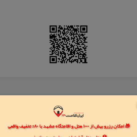
🎁 امکان رزرو بیش از 1000 هتل و اقامتگاه مشهد با 80% تخفیف واقعی
🏨 هتل، هتل آپارتمان، سوئیت و مهمانپذیر