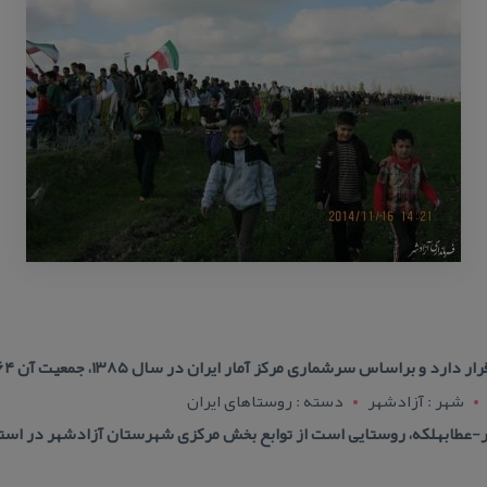
س سرشماری مركز آمار ایران در سال ۱۳۸۵، جمعیت آن ۴۶۴ نفر (۱۱۲خانوار) بوده‌است.
شهر : آزادشهر
دسته : روستاهای ایران
-عطابهلكه، روستایی است از توابع بخش مركزی شهرستان آزادشهر در استا