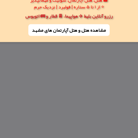
⭐ از 1 تا 5 ستاره | فولبرد | نزدیک حرم
رزرو آنلاین بلیط ✈️ هواپیما، 🚆 قطار و 🚌 اتوبوس
مشاهده هتل و هتل‌ آپارتمان های مشهد