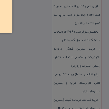
از ویلای جنگلی تا ساحلی، صفر تا
::
صد اجاره ویلا در رامسر برای یك
تعطیلات خاطره‌انگیز
تحصیل در فرانسه 2026؛ از انتخاب
::
دانشگاه تا اخذ ویزا گام به گام
خرید بهترین كفش مردانه
::
باكیفیت؛ راهنمای انتخاب كفش
رسمی، اسپرت و روزمره
پاور آنالایزر سه فاز چیست؟ بررسی
::
كامل كاربردها، مزایا و بهترین
مدل‌های بازار
خرید كت تك مردانه شیك | بهترین
::
مدل‌ها برای استایل رسمی و كژوال