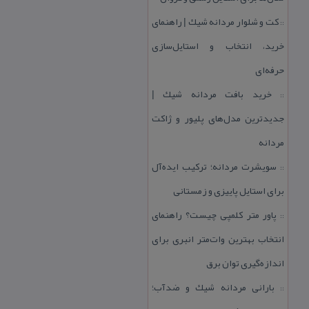
كت و شلوار مردانه شیك | راهنمای
::
خرید، انتخاب و استایل‌سازی
حرفه‌ای
خرید بافت مردانه شیك |
::
جدیدترین مدل‌های پلیور و ژاكت
مردانه
سویشرت مردانه؛ تركیب ایده‌آل
::
برای استایل پاییزی و زمستانی
پاور متر كلمپی چیست؟ راهنمای
::
انتخاب بهترین وات‌متر انبری برای
اندازه‌گیری توان برق
بارانی مردانه شیك و ضدآب؛
::