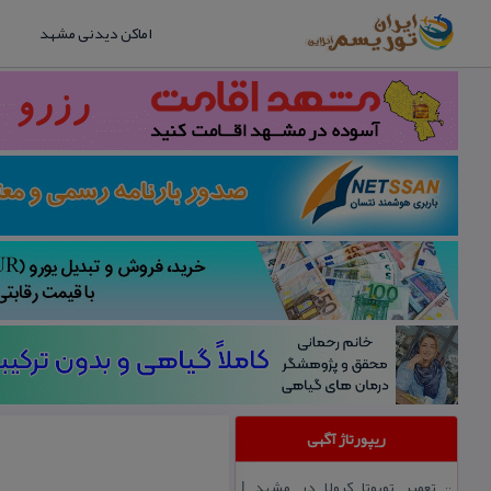
اماکن دیدنی مشهد
ریپورتاژ آگهی
تعمیر تویوتا كرولا در مشهد |
::